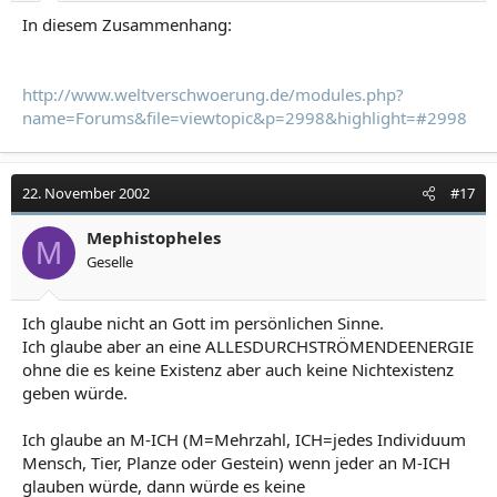
In diesem Zusammenhang:
http://www.weltverschwoerung.de/modules.php?
name=Forums&file=viewtopic&p=2998&highlight=#2998
22. November 2002
#17
Mephistopheles
M
Geselle
Ich glaube nicht an Gott im persönlichen Sinne.
Ich glaube aber an eine ALLESDURCHSTRÖMENDEENERGIE
ohne die es keine Existenz aber auch keine Nichtexistenz
geben würde.
Ich glaube an M-ICH (M=Mehrzahl, ICH=jedes Individuum
Mensch, Tier, Planze oder Gestein) wenn jeder an M-ICH
glauben würde, dann würde es keine