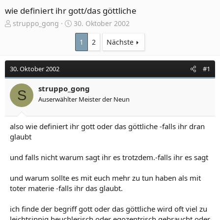
wie definiert ihr gott/das göttliche
E
E
struppo_gong
30. Oktober 2002
r
r
s
s
1
2
Nächste
t
t
e
e
30. Oktober 2002
#1
l
l
l
l
e
struppo_gong
t
S
r
a
Auserwählter Meister der Neun
m
also wie definiert ihr gott oder das göttliche -falls ihr dran
glaubt
und falls nicht warum sagt ihr es trotzdem.-falls ihr es sagt
und warum sollte es mit euch mehr zu tun haben als mit
toter materie -falls ihr das glaubt.
ich finde der begriff gott oder das göttliche wird oft viel zu
leichtsinnig heuchlerisch oder egozentrisch gebraucht oder