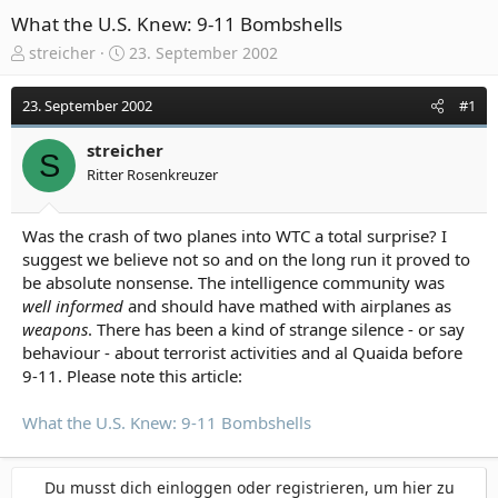
What the U.S. Knew: 9-11 Bombshells
E
E
streicher
23. September 2002
r
r
s
s
23. September 2002
#1
t
t
e
e
streicher
l
l
S
Ritter Rosenkreuzer
l
l
e
t
r
a
Was the crash of two planes into WTC a total surprise? I
m
suggest we believe not so and on the long run it proved to
be absolute nonsense. The intelligence community was
well informed
and should have mathed with airplanes as
weapons
. There has been a kind of strange silence - or say
behaviour - about terrorist activities and al Quaida before
9-11. Please note this article:
What the U.S. Knew: 9-11 Bombshells
Du musst dich einloggen oder registrieren, um hier zu