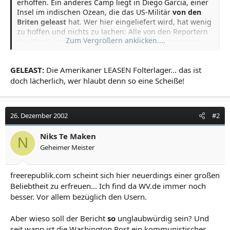
erhoffen. Ein anderes Camp liegt in Diego Garcia, einer
Insel im indischen Ozean, die das US-Militär
von den
Briten geleast
hat. Wer hier eingeliefert wird, hat wenig
zu hoffen und nichts zu lachen: Alle von den Reportern
Zum Vergrößern anklicken....
der "Post" interviewten Geheimdienstler verteidigten
den Gebrauch von Gewalt, um Informationen aus den
Gefangenen heraus zu pressen.
GELEAST:
Die Amerikaner LEASEN Folterlager... das ist
(...)"Es gab die Zeit vor dem 11. September", zitiert das
doch lächerlich, wer hlaubt denn so eine Scheiße!
US-Blatt einen hochrangigen CIA-Offizier, "und es gibt
die Zeit danach. Wir haben die Samt-Handschuhe
weggepackt."
Quelle: SPIEGEL vom 2. Weihnachtstag 2002 - Hinter
26. Dezember 2002
#2
dem Stacheldraht der CIA
Niks Te Maken
N
Geheimer Meister
freerepublik.com scheint sich hier neuerdings einer großen
Beliebtheit zu erfreuen... Ich find da WV.de immer noch
besser. Vor allem bezüglich den Usern.
Aber wieso soll der Bericht
so
unglaubwürdig sein? Und
seit wann ist die Washington Post ein kommunistisches