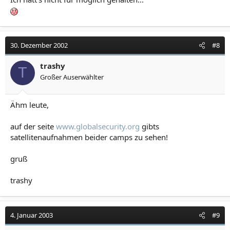
30. Dezember 2002
#8
trashy
T
Großer Auserwählter
Ähm leute,
auf der seite
www.globalsecurity.org
gibts
satellitenaufnahmen beider camps zu sehen!
gruß
trashy
4. Januar 2003
#9