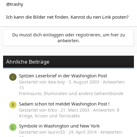
@trashy
Ich kann die Bilder net finden. Kannst du nen Link posten?
Du musst dich einloggen oder registrieren, um hier zu
antworten.
Ähnliche Beiträge
Spitzen Leserbrief in der Washington Post
I
Gestartet von ikea-boy
5. August 2003
Antworten:
15
Freimaurer, Illuminaten und andere Geheimbünde
Sadam schon tot meldet Washington Post !
B
Gestartet von bibo
21. März 2003
Antworten: 8
Kriege, Krisen und Terrorakte
Symbole in Washington und New York
L
Gestartet von laurin33
29. April 2014
Antworten: