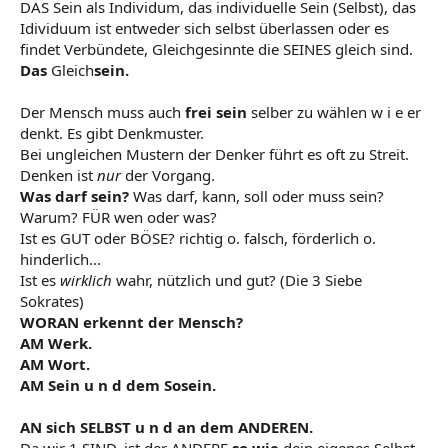
DAS Sein als Individum, das individuelle Sein (Selbst), das
Idividuum ist entweder sich selbst überlassen oder es
findet Verbündete, Gleichgesinnte die SEINES gleich sind.
Das
Gleich
sein.
Der Mensch muss auch
frei sein
selber zu wählen w i e er
denkt. Es gibt Denkmuster.
Bei ungleichen Mustern der Denker führt es oft zu Streit.
Denken ist
nur
der Vorgang.
Was darf sein?
Was darf, kann, soll oder muss sein?
Warum? FÜR wen oder was?
Ist es GUT oder BÖSE? richtig o. falsch, förderlich o.
hinderlich...
Ist es
wirklich
wahr, nützlich und gut? (Die 3 Siebe
Sokrates)
WORAN
erkennt der Mensch?
AM Werk.
AM Wort.
AM Sein u n d dem Sosein.
AN sich SELBST u n d an dem ANDEREN.