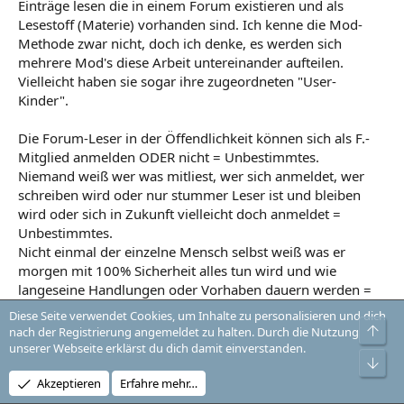
Einträge lesen die in einem Forum existieren und als
Lesestoff (Materie) vorhanden sind. Ich kenne die Mod-
Methode zwar nicht, doch ich denke, es werden sich
mehrere Mod's diese Arbeit untereinander aufteilen.
Vielleicht haben sie sogar ihre zugeordneten "User-
Kinder".
Die Forum-Leser in der Öffendlichkeit können sich als F.-
Mitglied anmelden ODER nicht = Unbestimmtes.
Niemand weiß wer was mitliest, wer sich anmeldet, wer
schreiben wird oder nur stummer Leser ist und bleiben
wird oder sich in Zukunft vielleicht doch anmeldet =
Unbestimmtes.
Nicht einmal der einzelne Mensch selbst weiß was er
morgen mit 100% Sicherheit alles tun wird und wie
langeseine Handlungen oder Vorhaben dauern werden =
Zeit ist relativ und Aktivitäten auch. Je nach Bedarf und
Diese Seite verwendet Cookies, um Inhalte zu personalisieren und dich
anfallende Arbeiten, Dringlichkeiten oder plötzliche
Obe
nach der Registrierung angemeldet zu halten. Durch die Nutzung
Mehrarbeit weil etwas Unvorhersehbares geschehen ist,
unserer Webseite erklärst du dich damit einverstanden.
Unt
können der Zeitverbrauch und die notwendig gewordenen
Arbeitshandgriffe nicht vorher gesehen werden.
Akzeptieren
Erfahre mehr…
Das Leben IST ein einziges WERDEN in der Jetztzeit.