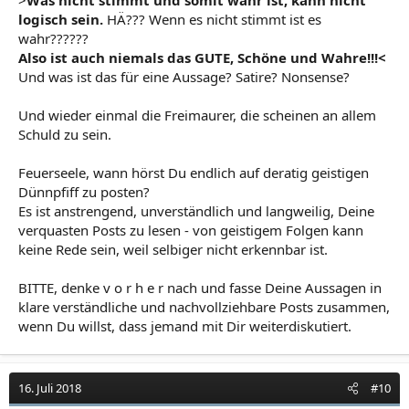
>
Was nicht stimmt und somit wahr ist, kann nicht
NUR die Idee ist hypersuperduper Gut.
logisch sein.
HÄ??? Wenn es nicht stimmt ist es
wahr??????
Also ist auch niemals das GUTE, Schöne und Wahre!!!<
Und was ist das für eine Aussage? Satire? Nonsense?
Und wieder einmal die Freimaurer, die scheinen an allem
Schuld zu sein.
Feuerseele, wann hörst Du endlich auf deratig geistigen
Dünnpfiff zu posten?
Es ist anstrengend, unverständlich und langweilig, Deine
verquasten Posts zu lesen - von geistigem Folgen kann
keine Rede sein, weil selbiger nicht erkennbar ist.
BITTE, denke v o r h e r nach und fasse Deine Aussagen in
klare verständliche und nachvollziehbare Posts zusammen,
wenn Du willst, dass jemand mit Dir weiterdiskutiert.
16. Juli 2018
#10