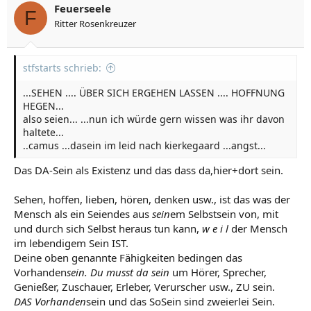
Feuerseele
F
Ritter Rosenkreuzer
stfstarts schrieb:
...SEHEN .... ÜBER SICH ERGEHEN LASSEN .... HOFFNUNG
HEGEN...
also seien... ...nun ich würde gern wissen was ihr davon
haltete...
..camus ...dasein im leid nach kierkegaard ...angst...
Das DA-Sein als Existenz und das dass da,hier+dort sein.
Sehen, hoffen, lieben, hören, denken usw., ist das was der
Mensch als ein Seiendes aus
sein
em Selbstsein von, mit
und durch sich Selbst heraus tun kann,
w e i l
der Mensch
im lebendigem Sein IST.
Deine oben genannte Fähigkeiten bedingen das
Vorhanden
sein. Du musst da sein
um Hörer, Sprecher,
Genießer, Zuschauer, Erleber, Verurscher usw., ZU sein.
DAS Vorhanden
sein und das SoSein sind zweierlei Sein.