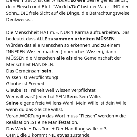
Da wir 1 SIND, ist der ANDERE
so wie
dein eigenes Selbst,
dein Fleisch und Blut. "Wir/Ich/Du" bist der Vater UND der
Sohn...DIE freie Sicht auf die Dinge, die Betrachtungsweise,
Denkweise...
Die Menschheit HAT m.E. NUR 1 Karma aufzuarbeiten. Das
bedeutet dass ALLE
zusammen arbeiten MÜSSEN.
Würden das alle Menschen so erkennen und zu einem
INNEREN Wissen machen (innerliches Wissen), dann
MÜSSEN die Menschen
alle als
eine Gemeinschaft der
Menschheit HANDELN.
Das Gemeinsam
sein.
Wissen ist Verpflichtung!
Glaube ist Freiheit.
Glaube ist Freiheit weil Wissen verpflichtet.
Wer will was? Jeder hat SEIN
Sein.
Sein Wille.
Seine
eigene freie Willens-Wahl. Mein Wille ist dein Wille
wenn du das Gleiche willst.
VerantWORTung = das Wort muss "Fleisch" werden = die
Realisation IST eine Manifestation.
Das Werk. + Das Tun. + Der Handlungswille. = 3
OHNE die 3 kommt NIE etwas zustande.