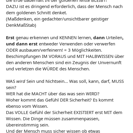
die Erde dauerhaft IN der goldenen Mitte BLEIBT!
DAZU ist es dringend erforderlich, dass der Mensch nach
dem goldenen Schnitt denket.
(Maßdenken, ein gedachter/unsichtbarer geistiger
DenkMaßStab)
Erst
genau erkennen und KENNEN lernen,
dann
Urteilen
,
und dann erst
entweder Verwenden oder verwerfen
ODER ausbauen/verfeinern! = 3 Möglichkeiten.
Beschimpfungen IM VORAUS und MIT HALBWISSEN über
den anderen Menschen sind ein Zeugnis der Unvernunft
und verletzen die WÜRDE des Menschen.
WAS
wird
Sein und Nichtsein... Was soll, kann, darf, MUSS
sein?
WER hat die MACHT über das was sein WIRD?
Woher kommt das Gefühl DER Sicherheit? Es kommt
ebenso vom Wissen.
Das VOLLE Gefühl der Sicherheit EXISTIERT erst MIT dem
Wissen. Die Dinge müssen zusammenpassen,
übereinstimmig sein.
Und der Mensch muss sicher wissen ob etwas