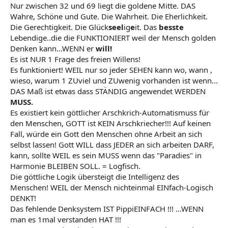
Nur zwischen 32 und 69 liegt die goldene Mitte. DAS
Wahre, Schöne und Gute. Die Wahrheit. Die Eherlichkeit.
Die Gerechtigkeit. Die Glück
seel
ig
e
it. Das
besste
Lebendige..die die FUNKTIONIERT weil der Mensch golden
Denken kann...WENN er
will!
Es ist NUR 1 Frage des freien Willens!
Es funktioniert! WEIL nur so jeder SEHEN kann wo, wann ,
wieso, warum 1 ZUviel und ZUwenig vorhanden ist wenn...
DAS Maß ist etwas dass STÄNDIG angewendet WERDEN
MUSS.
Es existiert kein göttlicher Arschkrich-Automatismuss für
den Menschen, GOTT ist KEIN Arschkriecher!!! Auf keinen
Fall, würde ein Gott den Menschen ohne Arbeit an sich
selbst lassen! Gott WILL dass JEDER an sich arbeiten DARF,
kann, sollte WEIL es sein MUSS wenn das "Paradies" in
Harmonie BLEIBEN SOLL. = Logfisch.
Die göttliche Logik übersteigt die Intelligenz des
Menschen! WEIL der Mensch nichteinmal EINfach-Logisch
DENKT!
Das fehlende Denksystem IST PippiEINFACH !!! ...WENN
man es 1mal verstanden HAT !!!