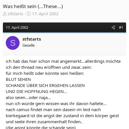
Was heißt sein (...These...)
E
E
stfstarts
17. April 2002
r
r
s
s
17. April 2002
#1
t
t
e
e
stfstarts
l
l
S
Geselle
l
l
e
t
r
a
ich hab das hier schon mal angemerkt...allerdings möchte
m
ich den thread neu eröffnen und zwar..sein:
für mich heißt oder könnte sein heißen:
BLUT SEHEN
SCHANDE ÜBER SICH ERGEHEN LASSEN
UND DIE HOFFNUNG HEGEN...
also seien...oder naja...
nun ich würde gern wissen was ihr davon haltete...
nach camus findet man sein dasein im leid nach
kierkegaard ist die angst der zustand in dem körper geist
und seele ihren zusammenhalt finden..
(die angst könnte die schande sein)