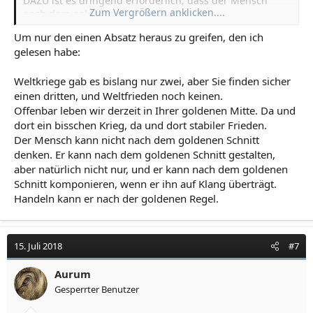
DAZU ist es dringend erforderlich, dass der Mensch
Zum Vergrößern anklicken....
nach dem goldenen Schnitt denket.
(Maßdenken, ein gedachter/unsichtbarer geistiger
Um nur den einen Absatz heraus zu greifen, den ich
DenkMaßStab)
gelesen habe:
Weltkriege gab es bislang nur zwei, aber Sie finden sicher
einen dritten, und Weltfrieden noch keinen.
Offenbar leben wir derzeit in Ihrer goldenen Mitte. Da und
dort ein bisschen Krieg, da und dort stabiler Frieden.
Der Mensch kann nicht nach dem goldenen Schnitt
denken. Er kann nach dem goldenen Schnitt gestalten,
aber natürlich nicht nur, und er kann nach dem goldenen
Schnitt komponieren, wenn er ihn auf Klang überträgt.
Handeln kann er nach der goldenen Regel.
15. Juli 2018
#7
Aurum
Gesperrter Benutzer