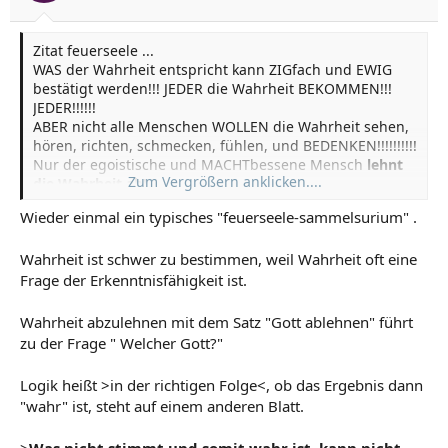
Zitat feuerseele ...
WAS der Wahrheit entspricht kann ZIGfach und EWIG
bestätigt werden!!! JEDER die Wahrheit BEKOMMEN!!!
JEDER!!!!!!
ABER nicht alle Menschen WOLLEN die Wahrheit sehen,
hören, richten, schmecken, fühlen, und BEDENKEN!!!!!!!!!!
Nur der egoistische und MACHTbessene Mensch
lehnt
Zum Vergrößern anklicken....
die Wahrheit ab!
"Die Wahrheit ablehnen" IST die Übersetzung von: "
Wieder einmal ein typisches "feuerseele-sammelsurium" .
Gott ablehnen" !!!
Wahrheit ist schwer zu bestimmen, weil Wahrheit oft eine
Anders Denken hilft!!!
Frage der Erkenntnisfähigkeit ist.
Wahrheit ist das fundament (Lebensexlexier) der
LOGIK !!!
Wahrheit abzulehnen mit dem Satz "Gott ablehnen" führt
Was nicht stimmt und somit wahr ist, kann nicht
zu der Frage " Welcher Gott?"
logisch sein. Also ist auch niemals das GUTE, Schöne
und Wahre!!!
Logik heißt >in der richtigen Folge<, ob das Ergebnis dann
"wahr" ist, steht auf einem anderen Blatt.
ERGO:
Die Freimaurer haben versagt!