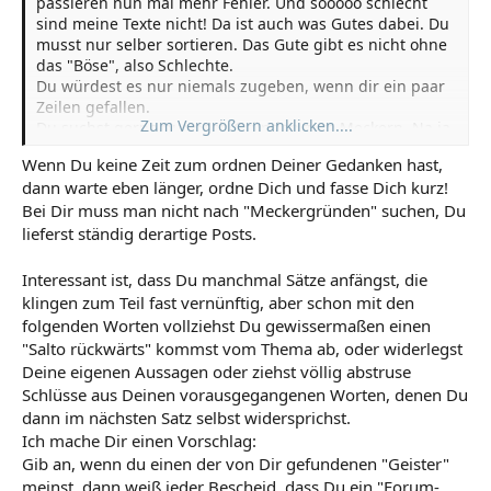
passieren nun mal mehr Fehler. Und sooooo schlecht
sind meine Texte nicht! Da ist auch was Gutes dabei. Du
musst nur selber sortieren. Das Gute gibt es nicht ohne
das "Böse", also Schlechte.
Du würdest es nur niemals zugeben, wenn dir ein paar
Zeilen gefallen.
Zum Vergrößern anklicken....
Du suchst gerne nur nach Gründen zum Meckern. Na ja,
dann baue dir ab und zu mal gute Meckergründe im
Wenn Du keine Zeit zum ordnen Deiner Gedanken hast,
Text ein, okay?
dann warte eben länger, ordne Dich und fasse Dich kurz!
Wenn Du wirklich keine Lust hast meine Texte zu lesen,
Bei Dir muss man nicht nach "Meckergründen" suchen, Du
dann ignoriere sie doch ganz einfach ganz .
Es stehen genug Texte im Forum, ich kann mich auch
lieferst ständig derartige Posts.
mit den Texten von Usern unterhalten die schon 16
jahrelang nicht mehr da waren. ...diese "Geister"
Interessant ist, dass Du manchmal Sätze anfängst, die
meckern wenigstens nix!
klingen zum Teil fast vernünftig, aber schon mit den
folgenden Worten vollziehst Du gewissermaßen einen
"Salto rückwärts" kommst vom Thema ab, oder widerlegst
Deine eigenen Aussagen oder ziehst völlig abstruse
Schlüsse aus Deinen vorausgegangenen Worten, denen Du
dann im nächsten Satz selbst widersprichst.
Ich mache Dir einen Vorschlag:
Gib an, wenn du einen der von Dir gefundenen "Geister"
meinst, dann weiß jeder Bescheid, dass Du ein "Forum-