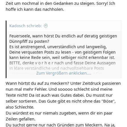
Zeit um nochmal in den Gedanken zu steigen. Sorry! Ich
hoffe ich kann das nachholen.
Kadosch schrieb:
Feuerseele, wann hörst Du endlich auf deratig geistigen
Dünnpfiff zu posten?
Es ist anstrengend, unverständlich und langweilig,
Deine verquasten Posts zu lesen - von geistigem Folgen
kann keine Rede sein, weil selbiger nicht erkennbar ist.
BITTE, denke v o r h e r nach und fasse Deine Aussagen
in klare verständliche und nachvollziehbare Posts
Zum Vergrößern anklicken....
zusammen, wenn Du willst, dass jemand mit Dir
weiterdiskutiert.
Wann hörtst du auf zu meckern? Unter Zeitdruck passieren
nun mal mehr Fehler. Und sooooo schlecht sind meine
Texte nicht! Da ist auch was Gutes dabei. Du musst nur
selber sortieren. Das Gute gibt es nicht ohne das "Böse",
also Schlechte.
Du würdest es nur niemals zugeben, wenn dir ein paar
Zeilen gefallen.
Du suchst gerne nur nach Gründen zum Meckern. Na ja,