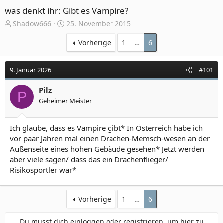
was denkt ihr: Gibt es Vampire?
E
E
Shadow666
25. November 2015
r
r
s
s
Vorherige
1
…
6
t
t
e
e
9. Januar 2026
#101
l
l
l
l
e
Pilz
t
P
r
a
Geheimer Meister
m
Ich glaube, dass es Vampire gibt* In Österreich habe ich
vor paar Jahren mal einen Drachen-Memsch-wesen an der
Außenseite eines hohen Gebäude gesehen* Jetzt werden
aber viele sagen/ dass das ein Drachenflieger/
Risikosportler war*
Vorherige
1
…
6
Du musst dich einloggen oder registrieren, um hier zu