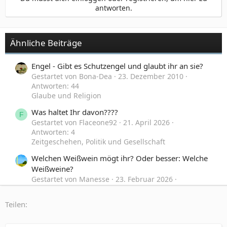
antworten.
Ähnliche Beiträge
Engel - Gibt es Schutzengel und glaubt ihr an sie?
Gestartet von Bona-Dea
23. Dezember 2010
Antworten: 44
Glaube und Religion
Was haltet Ihr davon????
F
Gestartet von Flaceone92
21. April 2026
Antworten: 4
Zeitgeschehen, Politik und Gesellschaft
Welchen Weißwein mögt ihr? Oder besser: Welche
Weißweine?
Gestartet von Manesse
23. Februar 2026
Antworten: 4
Off-Topic
Teilen:
Was haltet Ihr davon? Pyramiden wirklich.
F
Gestartet von Flaceone92
17. Februar 2026