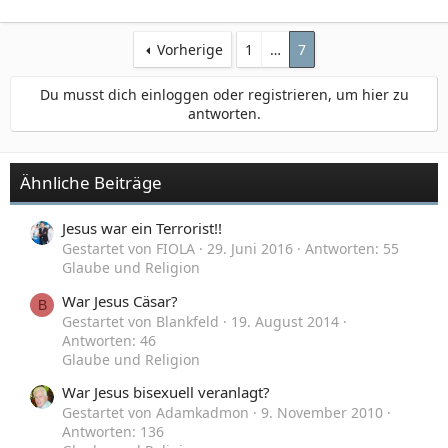
Vorherige
1
…
7
Du musst dich einloggen oder registrieren, um hier zu
antworten.
Ähnliche Beiträge
Jesus war ein Terrorist!!
Gestartet von FIOLA
29. Juni 2016
Antworten: 55
Glaube und Religion
War Jesus Cäsar?
B
Gestartet von Blankfeld
19. August 2014
Antworten: 46
Glaube und Religion
War Jesus bisexuell veranlagt?
Gestartet von Adamkadmon
9. November 2010
Antworten: 136