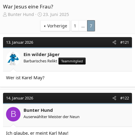
War Jesus eine Frau?
E
E
Bunter Hund
23. Juni 2025
r
r
s
s
Vorherige
1
…
7
t
t
e
e
13. Januar 2026
#121
l
l
l
l
e
Ein wilder Jäger
t
r
a
Barbarisches Relikt
Teammitglied
m
Wer ist Karel May?
14. Januar 2026
#122
Bunter Hund
B
Auserwählter Meister der Neun
Ich glaube, er meint Karl May!