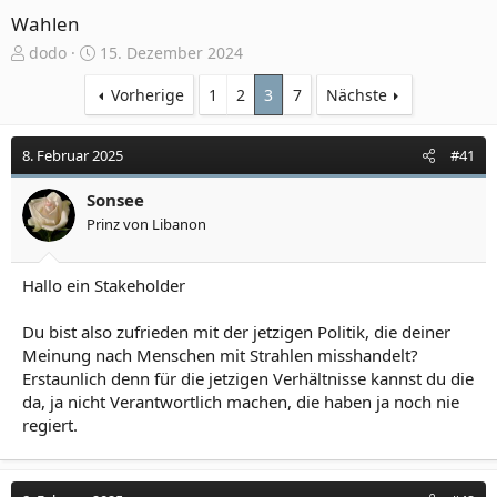
Wahlen
E
E
dodo
15. Dezember 2024
r
r
s
s
Vorherige
1
2
3
7
Nächste
t
t
e
e
8. Februar 2025
#41
l
l
l
l
e
Sonsee
t
r
a
Prinz von Libanon
m
Hallo ein Stakeholder
Du bist also zufrieden mit der jetzigen Politik, die deiner
Meinung nach Menschen mit Strahlen misshandelt?
Erstaunlich denn für die jetzigen Verhältnisse kannst du die
da, ja nicht Verantwortlich machen, die haben ja noch nie
regiert.