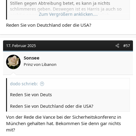
Stillen gegen Abtreibung betet, es kann ja nichts
schlimmeres geben. Deswegen ist es Harris ja auch so
Zum Vergrößern anklicken....
wichtig gewesen, dass man solange wie möglich
Abtreiben darf, ein Baby hat ihrer Meinung nach, noch
Reden Sie von Deutchland oder die USA?
keine Persönlichkeit und daher auch keine
Persönlichkeitsrechte. Ich nehme an sie hat keine
Kinder, denn eine Mutter die jemals geboren hat, würde
so einen Unsinn niemals behaupten.
17. Februar 2025
#57
Sonsee
Prinz von Libanon
dodo schrieb:
Reden Sie von Deuts
Reden Sie von Deutchland oder die USA?
Von der Rede die Vance bei der Sicherheitskonferenz in
München gehalten hat. Bekommen Sie denn gar nichts
mit?