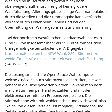
Wahlen sind in Deutschland (vermutlich) noch
überwiegend authentisch, es gibt keine größere
Wahlfälschung. Allerdings gibt es einige Wahlmanipulation
durch die Medien und die Stimmabgabe kann verfälscht
werden: durch Fehler beim Zählen und bei der
Übermittlung der Wahlergebnsise. Zur Erinnerung:
"Bei der nordrhein-westfälischen Landtagswahl hat es in
rund 50 von insgesamt mehr als 15.000 Stimmbezirken
Unregelmäßigkeiten zulasten der AfD gegeben. ..."
Unregelmäßigkeiten bei NRW-Wahl: 2204 Stimmen zu
wenig für die AfD: Polizei ermittelt wegen Wahlfälschung
(24.05.2017)
Die Lösung sind sichere Open Souce Wahlcomputer,
welche zusätzlich auch Stimmzettel ausdrucken, die wie
gehabt in die Urne geworfen werden. So kann man noch
mal die Stimmen per Hand auszählen und mit dem
elektronisch ermittelten Ergebnis vergleichen. Die
Stimmabgabe wird mit Wahlentscheidung (Nichtwahl, also
"keine von diesen Parteien" ist möglich), Ortsangabe und
Zeitstempel protokolliert (auch so an die Zentrale