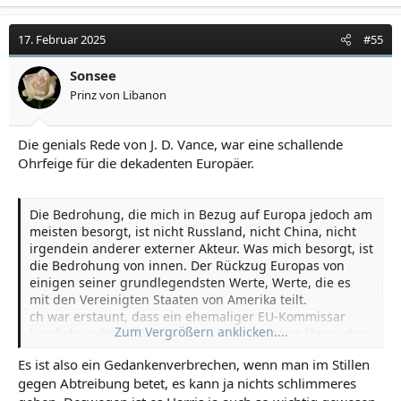
17. Februar 2025
#55
Sonsee
Prinz von Libanon
Die genials Rede von J. D. Vance, war eine schallende
Ohrfeige für die dekadenten Europäer.
Die Bedrohung, die mich in Bezug auf Europa jedoch am
meisten besorgt, ist nicht Russland, nicht China, nicht
irgendein anderer externer Akteur. Was mich besorgt, ist
die Bedrohung von innen. Der Rückzug Europas von
einigen seiner grundlegendsten Werte, Werte, die es
mit den Vereinigten Staaten von Amerika teilt.
ch war erstaunt, dass ein ehemaliger EU-Kommissar
Zum Vergrößern anklicken....
kürzlich im Fernsehen auftrat und begeistert klang, dass
die rumänische Regierung gerade eine ganze Wahl
Es ist also ein Gedankenverbrechen, wenn man im Stillen
annulliert hatte. Er warnte, dass, wenn die Dinge nicht
gegen Abtreibung betet, es kann ja nichts schlimmeres
nach Plan laufen, genau dasselbe auch in Deutschland