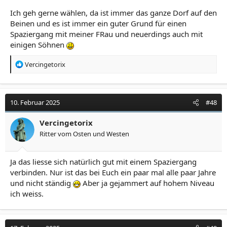
Ich geh gerne wählen, da ist immer das ganze Dorf auf den
Beinen und es ist immer ein guter Grund für einen
Spaziergang mit meiner FRau und neuerdings auch mit
einigen Söhnen
R
Vercingetorix
e
a
k
t
10. Februar 2025
#48
i
o
Vercingetorix
n
Ritter vom Osten und Westen
e
n
:
Ja das liesse sich natürlich gut mit einem Spaziergang
verbinden. Nur ist das bei Euch ein paar mal alle paar Jahre
und nicht ständig
Aber ja gejammert auf hohem Niveau
ich weiss.