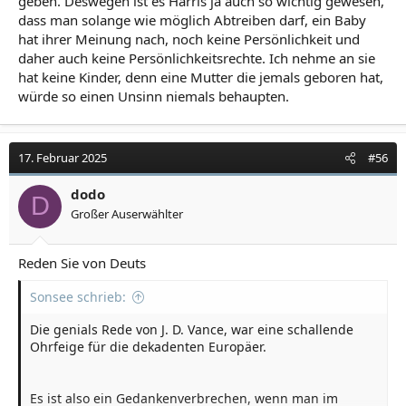
geben. Deswegen ist es Harris ja auch so wichtig gewesen,
passieren könnte.[...]
Ich wünschte, ich könnte sagen, dass dies ein Einzelfall
dass man solange wie möglich Abtreiben darf, ein Baby
war, ein verrücktes Beispiel für ein schlecht
hat ihrer Meinung nach, noch keine Persönlichkeit und
geschriebenes Gesetz, das gegen eine einzelne Person
daher auch keine Persönlichkeitsrechte. Ich nehme an sie
angewendet wurde. Doch nein – im vergangenen
hat keine Kinder, denn eine Mutter die jemals geboren hat,
Oktober, vor nur wenigen Monaten, begann die
würde so einen Unsinn niemals behaupten.
schottische Regierung, Briefe an Bürger zu verteilen,
deren Häuser in sogenannten sicheren
Zugangsbereichen lagen, und warnte sie, dass sogar
privates Gebet in ihren eigenen vier Wänden als
17. Februar 2025
#56
Gesetzesverstoß gelten könnte. Natürlich forderte die
Regierung die Empfänger auf, verdächtige Mitbürger,
dodo
D
die eines Gedankenverbrechens schuldig sein könnten,
Großer Auserwählter
zu melden. In
Großbritannien
und ganz Europa, so
fürchte ich, ist die Meinungsfreiheit auf dem Rückzug.
Reden Sie von Deuts
J. D. Vance: Die Münchener Rede des US-Vizepräsidenten im Wortlaut
Auf der Münchner Sicherheitskonferenz hat
Sonsee schrieb:
Trump-Vize J. D. Vance über das Verhältnis
zwischen den USA und Europa gesprochen. Die
Die genials Rede von J. D. Vance, war eine schallende
Rede in deutscher Übersetzung und englischem
Ohrfeige für die dekadenten Europäer.
Original.
www.handelsblatt.com
Es ist also ein Gedankenverbrechen, wenn man im