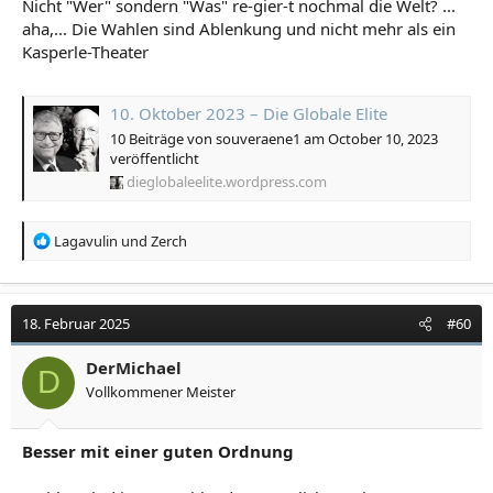
Nicht "Wer" sondern "Was" re-gier-t nochmal die Welt? ...
aha,... Die Wahlen sind Ablenkung und nicht mehr als ein
Kasperle-Theater
10. Oktober 2023 – Die Globale Elite
10 Beiträge von souveraene1 am October 10, 2023
veröffentlicht
dieglobaleelite.wordpress.com
R
Lagavulin
und
Zerch
e
a
k
t
18. Februar 2025
#60
i
o
DerMichael
D
n
Vollkommener Meister
e
n
:
Besser mit einer guten Ordnung