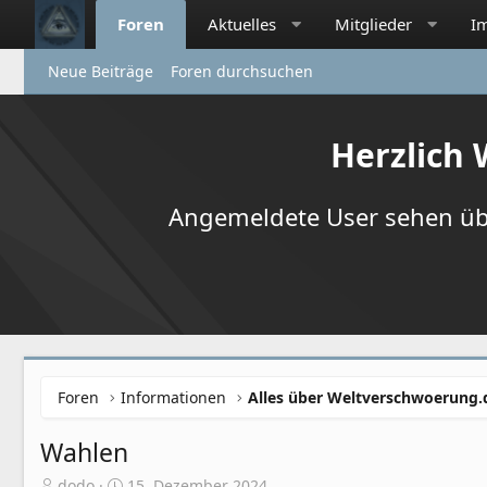
Foren
Aktuelles
Mitglieder
I
Neue Beiträge
Foren durchsuchen
Herzlich
Angemeldete User sehen übr
Foren
Informationen
Alles über Weltverschwoerung.
Wahlen
E
E
dodo
15. Dezember 2024