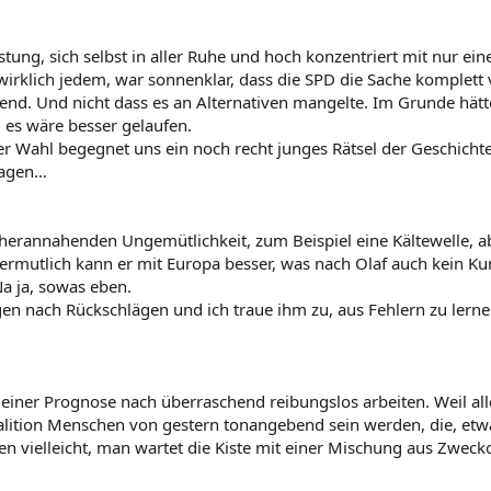
stung, sich selbst in aller Ruhe und hoch konzentriert mit nur ein
rklich jedem, war sonnenklar, dass die SPD die Sache komplett v
inierend. Und nicht dass es an Alternativen mangelte. Im Grunde 
 es wäre besser gelaufen.
ser Wahl begegnet uns ein noch recht junges Rätsel der Geschicht
ragen…
erannahenden Ungemütlichkeit, zum Beispiel eine Kältewelle, aber
Vermutlich kann er mit Europa besser, was nach Olaf auch kein Kun
a ja, sowas eben.
n nach Rückschlägen und ich traue ihm zu, aus Fehlern zu lernen.
ner Prognose nach überraschend reibungslos arbeiten. Weil alle 
oalition Menschen von gestern tonangebend sein werden, die, etwas
en vielleicht, man wartet die Kiste mit einer Mischung aus Zwe