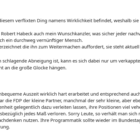
in diesem verflixten Ding namens Wirklichkeit befindet, weshalb
bt Robert Habeck auch mein Wunschkanzler, was sicher jeder nac
fach ein durchweg vernünftiger Mensch.
erzeichnet die ihn zum Weitermachen auffordert, sie steht aktuel
en schlagende Abneigung ist, kann es sich dabei nur um verkappt
cht an die große Glocke hängen.
e unbequeme Auszeit wirklich hart erarbeitet und entsprechend auch
ar die FDP der kleine Partner, manchmal der sehr kleine, aber 
nheit gelegentlich dazu verleiten lassen, ihre Positionen viel ve
iesbezüglich jedes Maß verloren. Sorry Leute, so verhält man sich 
chdenken nutzen. Ihre Programmatik sollte wieder im Bundestag v
rung.