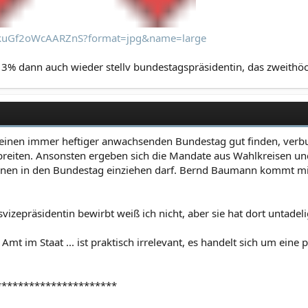
GkuGf2oWcAARZnS?format=jpg&name=large
n 3% dann auch wieder stellv bundestagspräsidentin, das zweithöch
 einen immer heftiger anwachsenden Bundestag gut finden, verbu
eiten. Ansonsten ergeben sich die Mandate aus Wahlkreisen und 
ünen in den Bundestag einziehen darf. Bernd Baumann kommt mit 
vizepräsidentin bewirbt weiß ich nicht, aber sie hat dort untadel
mt im Staat ... ist praktisch irrelevant, es handelt sich um eine 
**********************