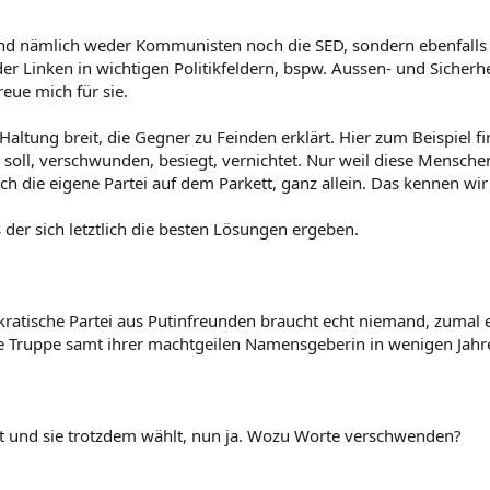
 sind nämlich weder Kommunisten noch die SED, sondern ebenfalls
der Linken in wichtigen Politikfeldern, bspw. Aussen- und Sicherhe
reue mich für sie.
Haltung breit, die Gegner zu Feinden erklärt. Hier zum Beispiel fin
soll, verschwunden, besiegt, vernichtet. Nur weil diese Menschen
h die eigene Partei auf dem Parkett, ganz allein. Das kennen wir
s der sich letztlich die besten Lösungen ergeben.
tokratische Partei aus Putinfreunden braucht echt niemand, zumal 
he Truppe samt ihrer machtgeilen Namensgeberin in wenigen Jahr
 und sie trotzdem wählt, nun ja. Wozu Worte verschwenden?