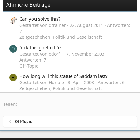
Ähnliche Beiträge
Can you solve this?
Gestartet von dtrainer
22. August 2011
Antworten:
7
Zeitgeschehen, Politik und Gesellschaft
fuck this ghetto life ..
O
Gestartet von odorf
17. November 2003
Antworten: 7
Off-Topic
How long will this statue of Saddam last?
H
Gestartet von Hunble
3. April 2003
Antworten: 6
Zeitgeschehen, Politik und Gesellschaft
This American is waiting...
H
Teilen:
Gestartet von Hunble
1. Januar 2003
Antworten:
94
Off-Topic
Off-Topic