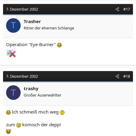
7. Dezember 2002
#17
Trasher
T
Ritter der ehernen Schlange
Operation "Eye-Burner"
7. Dezember 2002
#18
trashy
T
Großer Auserwählter
Ich schmeiß mich weg
zum
komisch der depp!