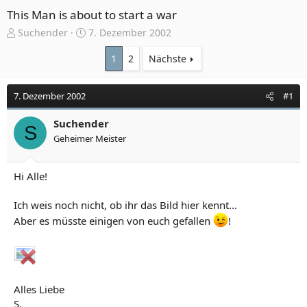
This Man is about to start a war
E
E
Suchender
7. Dezember 2002
r
r
s
s
1
2
Nächste
t
t
e
e
7. Dezember 2002
#1
l
l
l
l
e
Suchender
t
S
r
a
Geheimer Meister
m
Hi Alle!
Ich weis noch nicht, ob ihr das Bild hier kennt...
Aber es müsste einigen von euch gefallen
!
Alles Liebe
S.