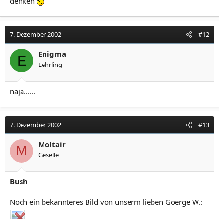
denken
7. Dezember 2002
#12
Enigma
E
Lehrling
naja......
7. Dezember 2002
#13
Moltair
M
Geselle
Bush
Noch ein bekannteres Bild von unserm lieben Goerge W.: