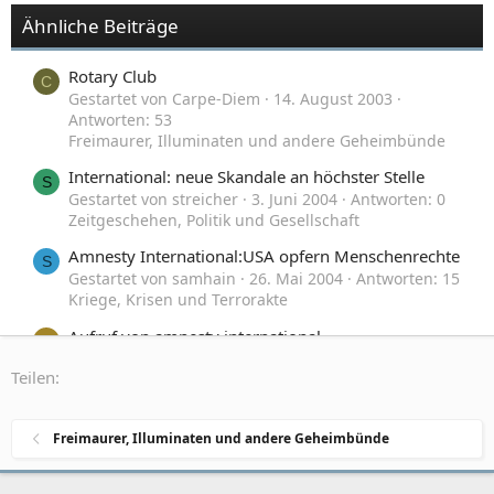
Ähnliche Beiträge
Rotary Club
C
Gestartet von Carpe-Diem
14. August 2003
Antworten: 53
Freimaurer, Illuminaten und andere Geheimbünde
International: neue Skandale an höchster Stelle
S
Gestartet von streicher
3. Juni 2004
Antworten: 0
Zeitgeschehen, Politik und Gesellschaft
Amnesty International:USA opfern Menschenrechte
S
Gestartet von samhain
26. Mai 2004
Antworten: 15
Kriege, Krisen und Terrorakte
Aufruf von amnesty international
M
Gestartet von MeisterEder
26. April 2004
Teilen:
Antworten: 2
Zeitgeschehen, Politik und Gesellschaft
Freimaurer, Illuminaten und andere Geheimbünde