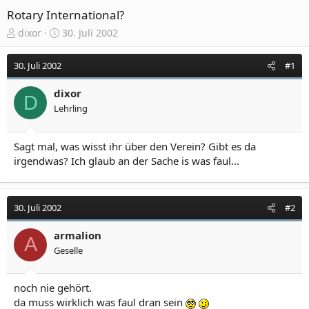
Rotary International?
E
E
dixor
30. Juli 2002
r
r
s
s
30. Juli 2002
#1
t
t
e
e
dixor
l
l
D
Lehrling
l
l
e
t
r
a
Sagt mal, was wisst ihr über den Verein? Gibt es da
m
irgendwas? Ich glaub an der Sache is was faul...
30. Juli 2002
#2
armalion
A
Geselle
noch nie gehört.
da muss wirklich was faul dran sein