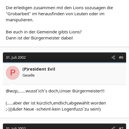
Die erledigen zusammen mit den Lions sozusagen die
"Grobarbeit" im herausfinden von Leuten oder im
manipulieren.
Bei euch in der Gemeinde gibts Lions?
Dann ist der Bürgermeister dabei!
31. Juli 2002
#6
(P)resident Evil
P
Geselle
@wzp,......wusst`ich`s doch,Unser Bürgermeister!!!
(.....aber der ist kürzlich,endlich,abgewählt worden
;-)))&der Neue -scheint-kein Logenfuzzi`zu sein!)
31. Juli 2002
#7