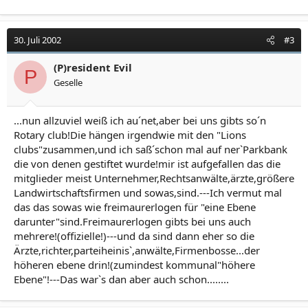
30. Juli 2002
#3
(P)resident Evil
P
Geselle
...nun allzuviel weiß ich au´net,aber bei uns gibts so´n
Rotary club!Die hängen irgendwie mit den "Lions
clubs"zusammen,und ich saß´schon mal auf ner`Parkbank
die von denen gestiftet wurde!mir ist aufgefallen das die
mitglieder meist Unternehmer,Rechtsanwälte,ärzte,größere
Landwirtschaftsfirmen und sowas,sind.---Ich vermut mal
das das sowas wie freimaurerlogen für "eine Ebene
darunter"sind.Freimaurerlogen gibts bei uns auch
mehrere!(offizielle!)---und da sind dann eher so die
Ärzte,richter,parteiheinis`,anwälte,Firmenbosse...der
höheren ebene drin!(zumindest kommunal"höhere
Ebene"!---Das war`s dan aber auch schon........