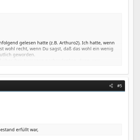
folgend gelesen hatte (z.B. Arthuro2). Ich hatte, wenn
hast wohl recht, wenn Du sagst, daß das wohl ein wenig
deutlich geworden.
al über ihre Aussagen nachzudenken, denn, wer
wäche oder Krankheit verstorben, wird sich schwertun,
und bin gerne bereit mich dafür bei ihnen zu
#5
tischem Gedankengut nichts, aber auch gar nichts
en oder zu gar zu verherrlichen!
n dem neuen Thread eine Entschuldigung setzen.
stand erfüllt war,