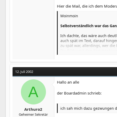
Hier die Mail, die ich dem Moder
Moinmoin
Selbstverständlich war das Ganz
Ich dachte, das wäre auch deutl
auch spät im Text, darauf hinge
zu spät war, allerdings, wer die
Die Bilder mit den Kommentaren
behauptet, den Gefangenen hätt
diese Bilder zu erklären, so wa
Es tut mir leid, wenn ich einig
entschuldigen!!!
12. Juli 2002
Ich möchte abschließend nochmal
Hallo an alle
abgewinnen kann! Auch liegt mir
A
der Boardadmin schrieb:
Da der Thread geschlossen word
ich sah mich dazu gezwungen da
Arthuro2
Gruß
Geheimer Sekretär