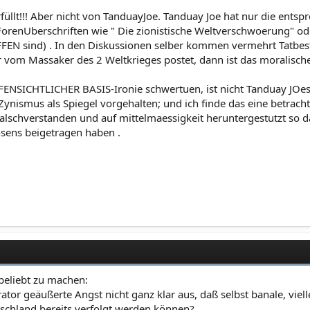
üllt!!! Aber nicht von TanduayJoe. Tanduay Joe hat nur die entsp
orenUberschriften wie " Die zionistische Weltverschwoerung" oder
OFFEN sind) . In den Diskussionen selber kommen vermehrt Tatbest
om Massaker des 2 Weltkrieges postet, dann ist das moralische G
FFENSICHTLICHER BASIS-Ironie schwertuen, ist nicht Tanduay JOes
ynismus als Spiegel vorgehalten; und ich finde das eine betracht
 falschverstanden und auf mittelmaessigkeit heruntergestutzt so 
nsens beigetragen haben .
beliebt zu machen:
ator geäußerte Angst nicht ganz klar aus, daß selbst banale, vie
tschland bereits verfolgt werden können?