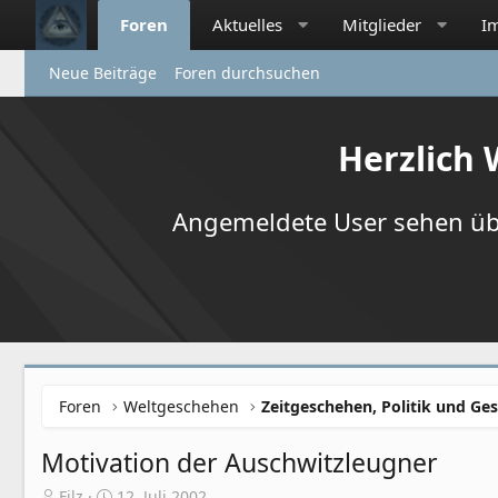
Foren
Aktuelles
Mitglieder
I
Neue Beiträge
Foren durchsuchen
Herzlich
Angemeldete User sehen übr
Foren
Weltgeschehen
Zeitgeschehen, Politik und Ges
Motivation der Auschwitzleugner
E
E
Filz
12. Juli 2002