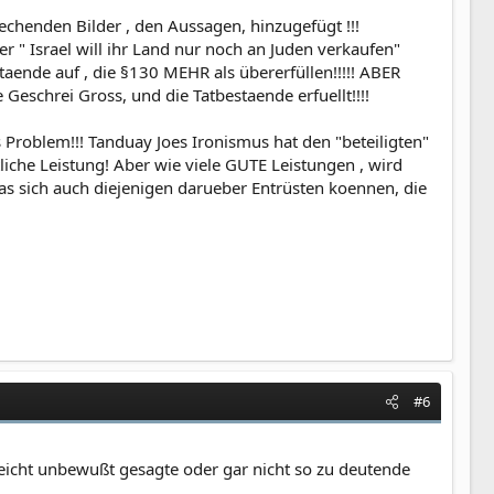
rechenden Bilder , den Aussagen, hinzugefügt !!!
 " Israel will ihr Land nur noch an Juden verkaufen"
aende auf , die §130 MEHR als übererfüllen!!!!! ABER
eschrei Gross, und die Tatbestaende erfuellt!!!!
 Problem!!! Tanduay Joes Ironismus hat den "beteiligten"
liche Leistung! Aber wie viele GUTE Leistungen , wird
das sich auch diejenigen darueber Entrüsten koennen, die
#6
lleicht unbewußt gesagte oder gar nicht so zu deutende