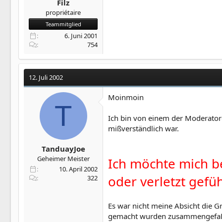
Filz
propriétaire
Teammitglied
6. Juni 2001
754
12. Juli 2002
Moinmoin
T
Ich bin von einem der Moderato
mißverständlich war.
TanduayJoe
Geheimer Meister
Ich möchte mich be
10. April 2002
oder verletzt gefü
322
Es war nicht meine Absicht die G
gemacht wurden zusammengefaßt un