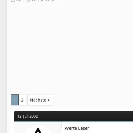
r
r
s
s
t
t
e
e
l
l
l
l
e
t
r
a
m
1
2
Nächste
12. Juli 2002
Werte Leser,