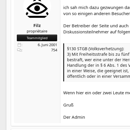
ich sah mich dazu gezwungen das
von so einigen anderen Besuchern
Filz
Der Betreiber der Seite und auc
propriétaire
Diskussionsteilnehmer auf folge
Teammitglied
6. Juni 2001
§130 STGB (Volksverhetzung):
754
3) Mit Freiheitsstrafe bis zu fün
bestraft, wer eine unter der He
Handlung der in § 6 Abs. 1 des 
in einer Weise, die geeignet ist
öffentlich oder in einer Versamm
Wenn hier ein oder zwei Leute me
Gruß
Der Admin