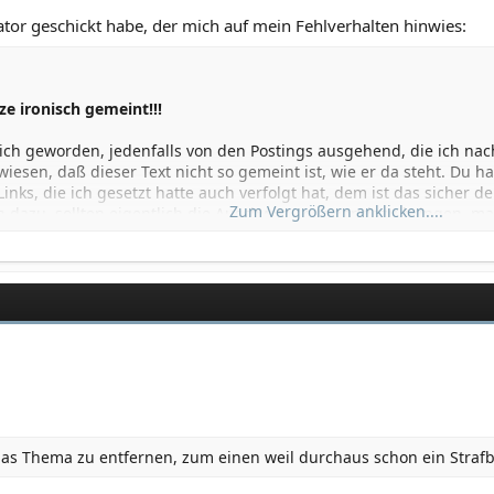
ator geschickt habe, der mich auf mein Fehlverhalten hinwies:
e ironisch gemeint!!!
ich geworden, jedenfalls von den Postings ausgehend, die ich nach
wiesen, daß dieser Text nicht so gemeint ist, wie er da steht. Du 
 Links, die ich gesetzt hatte auch verfolgt hat, dem ist das sicher 
Zum Vergrößern anklicken....
 dazu, sollten eigentlich die Auschwitz-Leugner dazu bringen, m
e es an nichts gemangelt und sie wären nur infolge von Alterssch
r jedenfalls mein Gedankengang. War wohl doch nicht so gut.
e Personen durch mein Posting beleidigt oder verletzt haben sollte 
s feststellen, daß ich kein Neonazi bin und den nationalsozialis
 nichts ferner, als die Gräultaten die verübt worden sind zu leugn
en ist kann ich den Text leider nicht mehr ändern, werde aber i
s Thema zu entfernen, zum einen weil durchaus schon ein Strafbe