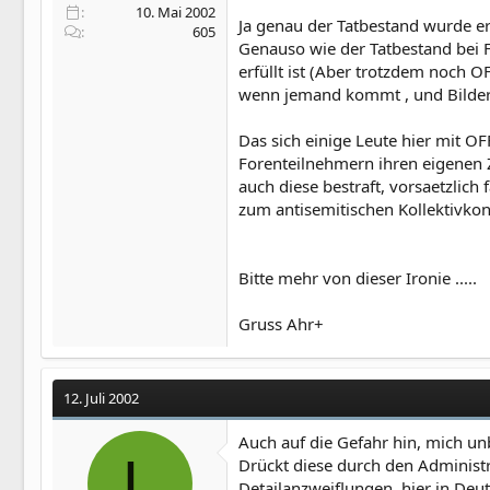
10. Mai 2002
TanduayJoe
Ja genau der Tatbestand wurde erf
605
Genauso wie der Tatbestand bei F
erfüllt ist (Aber trotzdem noch 
wenn jemand kommt , und Bilder v
Das sich einige Leute hier mit O
Forenteilnehmern ihren eigenen Z
auch diese bestraft, vorsaetzlich
zum antisemitischen Kollektivko
Bitte mehr von dieser Ironie .....
Gruss Ahr+
12. Juli 2002
Auch auf die Gefahr hin, mich un
L
Drückt diese durch den Administr
Detailanzweiflungen, hier in Deu