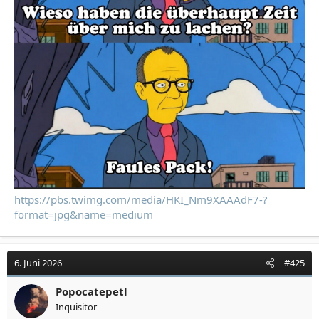
https://pbs.twimg.com/media/HKI_Nm9XAAAdF7-?
format=jpg&name=medium
6. Juni 2026
#425
Popocatepetl
Inquisitor