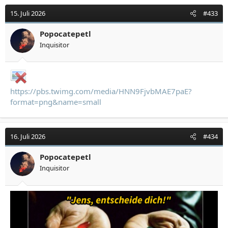
15. Juli 2026
#433
Popocatepetl
Inquisitor
https://pbs.twimg.com/media/HNN9FjvbMAE7paE?
format=png&name=small
16. Juli 2026
#434
Popocatepetl
Inquisitor