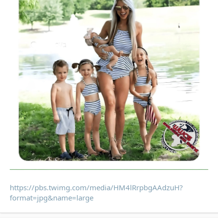
https://pbs.twimg.com/media/HM4lRrpbgAAdzuH?
format=jpg&name=large