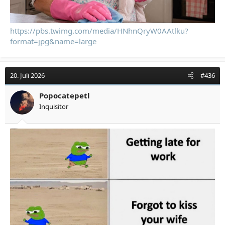
https://pbs.twimg.com/media/HNhnQryW0AAtlku?
format=jpg&name=large
20. Juli 2026
#436
Popocatepetl
Inquisitor