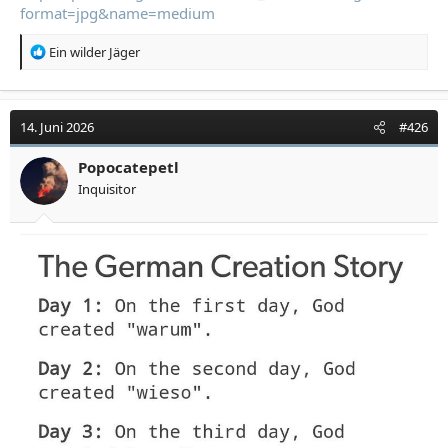
format=jpg&name=medium
R
Ein wilder Jäger
e
a
k
t
14. Juni 2026
#426
i
o
Popocatepetl
n
Inquisitor
e
n
: