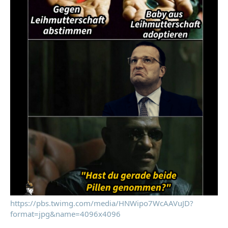
https://pbs.twimg.com/media/HNWipo7WcAAVuJD?
format=jpg&name=4096x4096