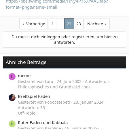
https://pbs.twimg.com/media/HNy4P76XYAADfao?
format=png&name=small
Vorherige
1
…
22
23
Nächste
Du musst dich einloggen oder registrieren, um hier zu
antworten.
Ähnliche Beiträge
meme
L
Gestartet von Lara
24. Juni 2002
Antworten: 5
Philosophisches und Grundsätzliches
Brettspiel Faden
Gestartet von Popocatepetl
20. Januar 2024
Antworten: 35
Off-Topic
Roter Faden und Kabbala
K
Gestartet von Karoline
16. Februar 2005