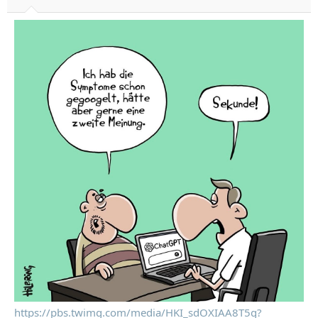
https://pbs.twimg.com/media/HKI_sdOXIAA8T5g?