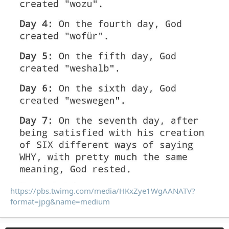
https://pbs.twimg.com/media/HKxZye1WgAANATV?
format=jpg&name=medium