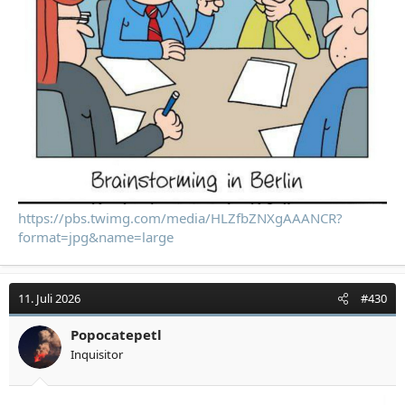
https://pbs.twimg.com/media/HLZfbZNXgAAANCR?
format=jpg&name=large
11. Juli 2026
#430
Popocatepetl
Inquisitor