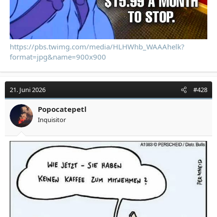
https://pbs.twimg.com/media/HLHWhb_WAAAhelk?
format=jpg&name=900x900
21. Juni 2026
#428
Popocatepetl
Inquisitor