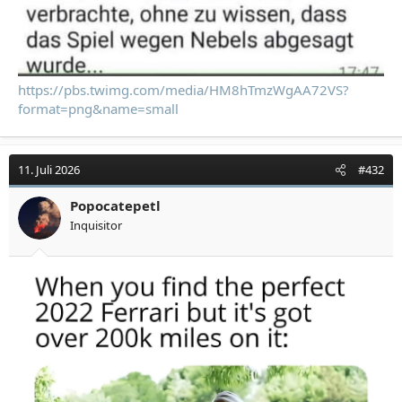
https://pbs.twimg.com/media/HM8hTmzWgAA72VS?
format=png&name=small
11. Juli 2026
#432
Popocatepetl
Inquisitor