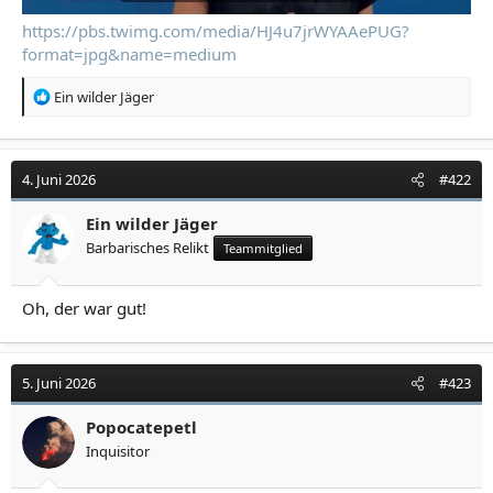
https://pbs.twimg.com/media/HJ4u7jrWYAAePUG?
format=jpg&name=medium
R
Ein wilder Jäger
e
a
k
t
4. Juni 2026
#422
i
o
Ein wilder Jäger
n
Barbarisches Relikt
Teammitglied
e
n
:
Oh, der war gut!
5. Juni 2026
#423
Popocatepetl
Inquisitor