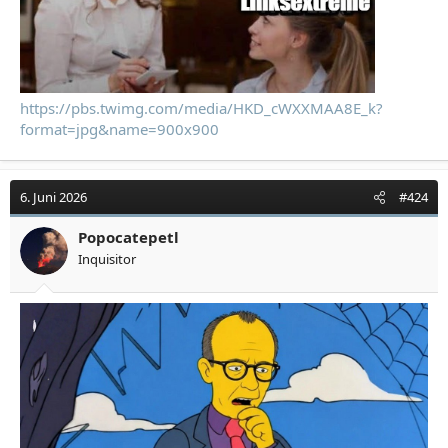
https://pbs.twimg.com/media/HKD_cWXXMAA8E_k?
format=jpg&name=900x900
6. Juni 2026
#424
Popocatepetl
Inquisitor