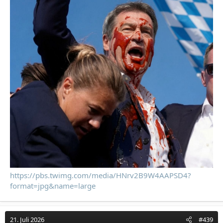
https://pbs.twimg.com/media/HNrv2B9W4AAPSD4?
format=jpg&name=large
21. Juli 2026
#439