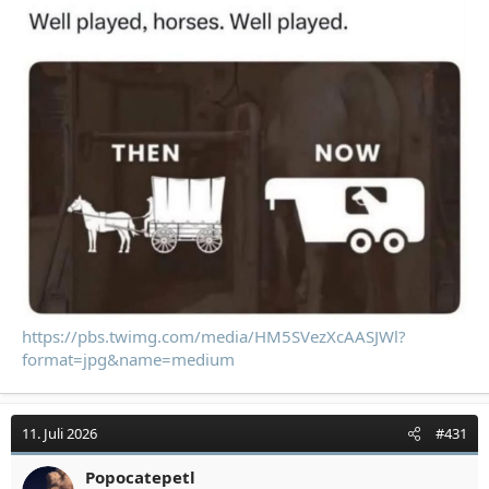
https://pbs.twimg.com/media/HM5SVezXcAASJWl?
format=jpg&name=medium
11. Juli 2026
#431
Popocatepetl