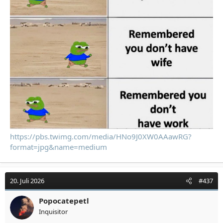
https://pbs.twimg.com/media/HNo9J0XW0AAawRG?
format=jpg&name=medium
20. Juli 2026
#437
Popocatepetl
Inquisitor