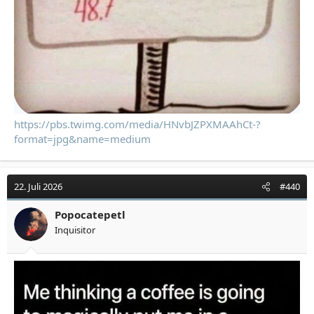
https://pbs.twimg.com/media/HNvbJZPXMAAhCt-?
format=jpg&name=medium
22. Juli 2026
#440
Popocatepetl
Inquisitor