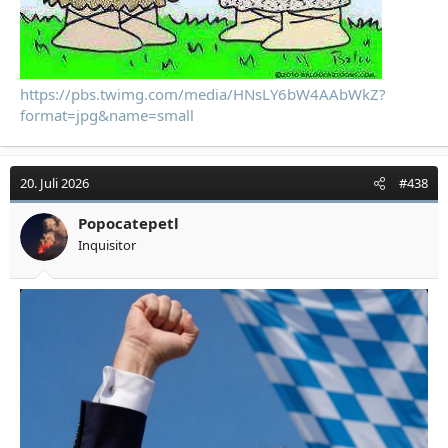
https://pbs.twimg.com/media/HNsLY6bW4AAbWkZ?
format=jpg&name=small
20. Juli 2026
#438
Popocatepetl
Inquisitor