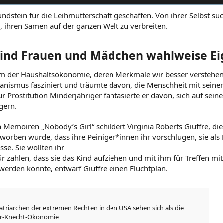
dstein für die Leihmutterschaft geschaffen. Von ihrer Selbst su
 ihren Samen auf der ganzen Welt zu verbreiten.
sind Frauen und Mädchen wahlweise E
m der Haushaltsökonomie, deren Merkmale wir besser verstehen, 
ismus fasziniert und träumte davon, die Menschheit mit seiner
r Prostitution Minderjähriger fantasierte er davon, sich auf sei
gern.
n Memoiren „Nobody’s Girl“ schildert Virginia Roberts Giuffre, di
orben wurde, dass ihre Peiniger*innen ihr vorschlugen, sie als L
se. Sie wollten ihr
 zahlen, dass sie das Kind aufziehen und mit ihm für Treffen mi
 werden könnte, entwarf Giuffre einen Fluchtplan.
atriarchen der extremen Rechten in den USA sehen sich als die
err-Knecht-Ökonomie