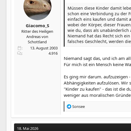
Müssen diese Kinder damit lebe
schon eine Verbindung zu der F
einfach eins kaufen und damit 
wobei der Körper, dieser Frauen
Giacomo_S
wie du, dass als unabänderlich a
Ritter des Heiligen
Niemand hat das Recht sich ein 
Andreas von
falsches Geschlecht, werden di
Schottland
13. August 2003
4.916
Niemand sagt das, und ich am al
Für mich ist ein Mensch keine Wa
Es ging mir darum. aufzuzeigen -
Abhängigkeiten aufzulösen. Wir s
"Kinder zu kaufen" - das ist die d
weniger aus moralischen Gründen,
R
Sonsee
e
a
k
t
18. Mai 2026