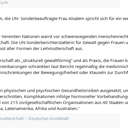
rg.de
n, die UN- Sonderbeauftragte Frau Alsalem spricht sich für ein 
er Vereinten Nationen warnt vor schwerwiegenden menschenrechtl
ft. Die UN-Sonderberichterstatterin für Gewalt gegen Frauen u
ot aller Formen der Leihmutterschaft aus.
schaft als „strukturell gewaltförmig“ und als Praxis, die Frauen 
einbarungen schränkten laut Bericht regelmäßig die medizinisc
 Einschränkungen der Bewegungsfreiheit oder Klauseln zur Durc
en physischen und psychischen Gesundheitsrisiken ausgesetzt, u
iserschnitten, Komplikationen infolge hormoneller Vorbehandlunge
 von 215 zivilgesellschaftlichen Organisationen aus 40 Staaten 
a, Lateinamerika, Afrika und Australien."
hmutterschaft – Deutsches Ärzteblatt