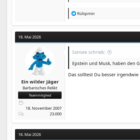
R
Rülspmin
e
a
k
t
18. Mai 2026
i
o
Sonsee schrieb:
n
e
Epstein und Musk, haben den Gr
n
:
Das solltest Du besser irgendwi
Ein wilder Jäger
Barbarisches Relikt
Teammitglied
18. November 2007
23.000
18. Mai 2026