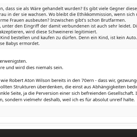
n, dass sie als Wäre gehandelt wurden? Es gibt viele Gegner die
rau in der sie wachsen. Wo bleibt die Ethikkommission, wenn sich
arme Frauen ausbeuten? Inzwischen gibt's schon Brutfarmen.
, unter den Eingriff der damit verbundenen ist auch sehr leidet. D
kzeptieren, wird diese Schweinerei legitimiert.
Kind bestellen und kaufen zu dürfen. Denn ein Kind, ist kein Aut
ese Babys ermordet.
lerwenigsten.
re und wird dies niemals sein.
 wie Robert Aton Wilson bereits in den 70ern - dass wir, gezwu
ollten Strukturen überdenken, die einst aus Abhängigkeiten bedi
unkle Seite, ja die Perversion einer sich befreienden Gesellschaft
 sondern vielmehr deshalb, weil ich es für absolut unreif halte.