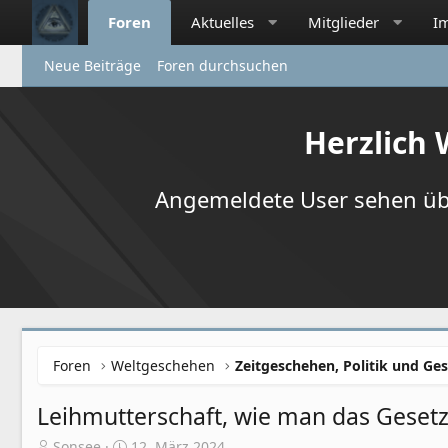
Foren
Aktuelles
Mitglieder
I
Neue Beiträge
Foren durchsuchen
Herzlich
Angemeldete User sehen übr
Foren
Weltgeschehen
Zeitgeschehen, Politik und Ges
Leihmutterschaft, wie man das Gesetz
E
E
Sonsee
12. März 2024