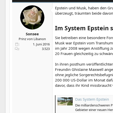
i
o
Epstein und Musk, haben den Grun
n
überzeugt, träumten beide davon,
e
n
:
Im System Epstein 
Sonsee
Sie betreiben eine besondere For
Prinz von Libanon
Musk war Epstein vom Transhuman
1. Juni 2016
im Jahr 2008 wegen Anstiftung zu
3.523
20 Frauen gleichzeitig zu schwän
In ihren posthum veröffentlichte
Freundin Ghislaine Maxwell angew
ohne jegliche Sorgerechtsbefugnis
200 000 US-Dollar im Monat dafür
davor, dass ihr Kind missbraucht
Das System Epstein
Die milliardenschweren P
Gebieter einer neuen H