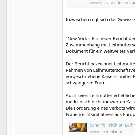
www.zeitschrift-luxembu
Inzwischen regt sich das Gewisse
"New York – Ein neuer Bericht d
Zusammenhang mit Leihmutterscha
Dokument für ein weltweites Verb
Der Bericht bezeichnet Leihmutter
Rahmen von Leihmutterschaftsver
vorgeschriebene Kaiserschnitte,
schwangeren Frau.
Auch seien Leihmütter erheblich
medizinisch nicht indizierten Ka
Die Forderung eines Verbots wird
Frauenrechtsinitiativen aus Europ
Scharfe Kritik an Lei
www.aerzteblatt.de