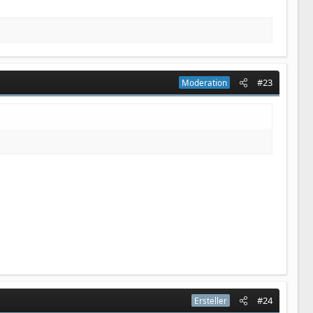
#23
Moderation
#24
Ersteller