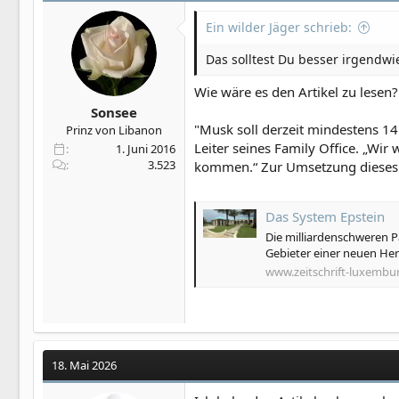
Ein wilder Jäger schrieb:
Das solltest Du besser irgendw
Wie wäre es den Artikel zu lesen? 
Sonsee
"Musk soll derzeit mindestens 14 
Prinz von Libanon
Leiter seines Family Office. „Wi
1. Juni 2016
3.523
kommen.“ Zur Umsetzung dieses P
Das System Epstein
Die milliardenschweren P
Gebieter einer neuen H
www.zeitschrift-luxembu
18. Mai 2026