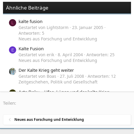
Ähnliche Beiträge
kalte fusion
L
Gestartet von Lightstorm
23. Januar 2005
Antworten: 5
Neues aus Forschung und Entwicklung
Kalte Fusion
E
Gestartet von erik
8. April 2004
Antworten: 25
Neues aus Forschung und Entwicklung
Der Kalte Krieg geht weiter
Gestartet von Boas
27. Juli 2008
Antworten: 12
Zeitgeschehen, Politik und Gesellschaft
Arte Doku » Ufos, Lügen und der kalte Krieg
P
Gestartet von polylux
9. Juni 2005
Antworten: 20
Teilen:
UFOs, Ausserirdische und Raumfahrt
Neues aus Forschung und Entwicklung