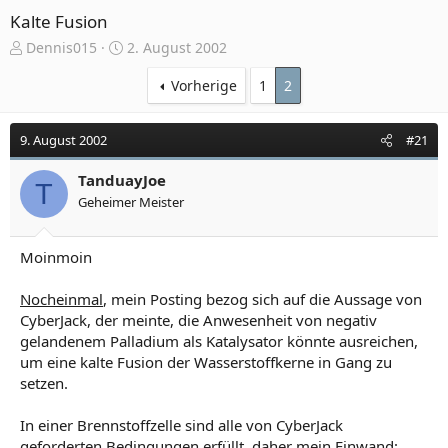
Kalte Fusion
E
E
Dennis015
2. August 2002
r
r
s
s
Vorherige
1
2
t
t
e
e
9. August 2002
#21
l
l
l
l
e
TanduayJoe
t
T
r
a
Geheimer Meister
m
Moinmoin
Nocheinmal
, mein Posting bezog sich auf die Aussage von
CyberJack, der meinte, die Anwesenheit von negativ
gelandenem Palladium als Katalysator könnte ausreichen,
um eine kalte Fusion der Wasserstoffkerne in Gang zu
setzen.
In einer Brennstoffzelle sind alle von CyberJack
geforderten Bedingungen erfüllt, daher mein Einwand: