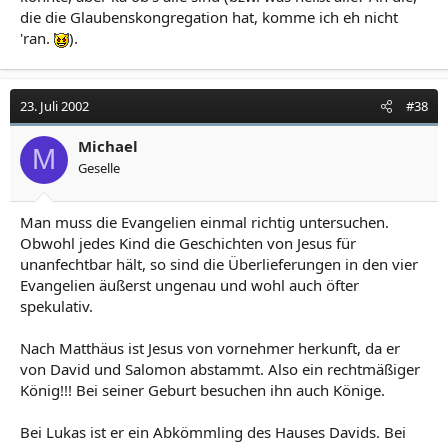
schwul war!
die die Glaubenskongregation hat, komme ich eh nicht
ein verhältnis mit judas hatte und mit den anderen
'ran.
).
jüngern.
und statt ihm judas gekreuzigt wurde und er
währenddessen mit petrus nach rom gegangen ist.
23. Juli 2002
#38
das ganze war ellenlang, eine riesige menge an texten
und zitaten aus den quamram-rollen (den angeblichen).
Michael
M
Geselle
nun möcht ich mal wissen was du dazu sagst.
danke im vorraus.
Man muss die Evangelien einmal richtig untersuchen.
Obwohl jedes Kind die Geschichten von Jesus für
unanfechtbar hält, so sind die Überlieferungen in den vier
Evangelien äußerst ungenau und wohl auch öfter
spekulativ.
Nach Matthäus ist Jesus von vornehmer herkunft, da er
von David und Salomon abstammt. Also ein rechtmäßiger
König!!! Bei seiner Geburt besuchen ihn auch Könige.
Bei Lukas ist er ein Abkömmling des Hauses Davids. Bei