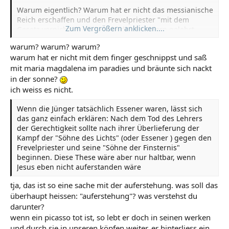
Warum eigentlich? Warum hat er nicht das messianische
Reich erschaffen und den Frevelpriester "mit dem
Zum Vergrößern anklicken....
Gesetz vernichtet", wie es bei den Essenern gelehrt
wurde? Warum hat er stattdessen zwölf Essener in die
warum? warum? warum?
Welt hinaus gesandt? Und warum hat er es zugelassen,
warum hat er nicht mit dem finger geschnippst und saß
dass Paulus das Christentum mit Antisemitismus und
mit maria magdalena im paradies und bräunte sich nackt
Antichristlichem durchsetzte? Warum hat er zugelassen,
dass im Namen des Christentums so viele Verbrechen
in der sonne?
begangen wurden, anstatt die essenische
ich weiss es nicht.
Prophezeihung von Gottes Reich zu erfüllen?
Wenn die Jünger tatsächlich Essener waren, lässt sich
das ganz einfach erklären: Nach dem Tod des Lehrers
der Gerechtigkeit sollte nach ihrer Überlieferung der
Kampf der "Söhne des Lichts" (oder Essener ) gegen den
Frevelpriester und seine "Söhne der Finsternis"
beginnen. Diese These wäre aber nur haltbar, wenn
Jesus eben nicht auferstanden wäre
tja, das ist so eine sache mit der auferstehung. was soll das
überhaupt heissen: "auferstehung"? was verstehst du
darunter?
wenn ein picasso tot ist, so lebt er doch in seinen werken
und durch sie in unseren köpfen weiter. er hinterliess ein