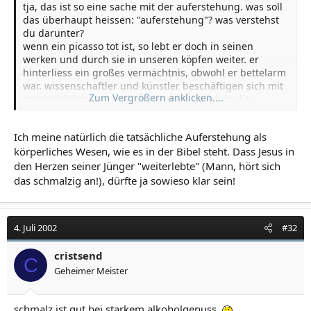
tja, das ist so eine sache mit der auferstehung. was soll
das überhaupt heissen: "auferstehung"? was verstehst
du darunter?
wenn ein picasso tot ist, so lebt er doch in seinen
werken und durch sie in unseren köpfen weiter. er
hinterliess ein großes vermächtnis, obwohl er bettelarm
war. wissenschaftler und künstler beschäftigen sich mit
Zum Vergrößern anklicken....
seinen bildern. menschen hängen sie sich in die
wohnung, weil sie diese einfach schön finden. für mich
ist das schon auferstehung. picasso lebt.
Ich meine natürlich die tatsächliche Auferstehung als
körperliches Wesen, wie es in der Bibel steht. Dass Jesus in
den Herzen seiner Jünger "weiterlebte" (Mann, hört sich
das schmalzig an!), dürfte ja sowieso klar sein!
4. Juli 2002
#32
cristsend
C
Geheimer Meister
schmalz ist gut bei starkem alkoholgenuss.