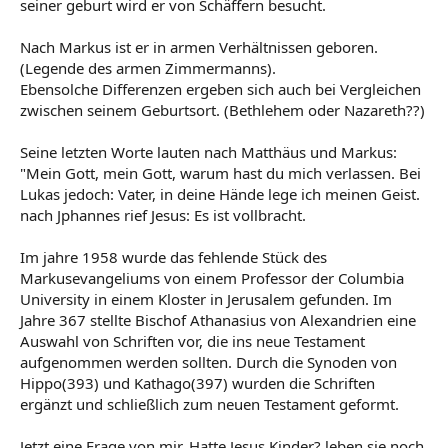
seiner geburt wird er von Schäffern besucht.
Nach Markus ist er in armen Verhältnissen geboren.
(Legende des armen Zimmermanns).
Ebensolche Differenzen ergeben sich auch bei Vergleichen
zwischen seinem Geburtsort. (Bethlehem oder Nazareth??)
Seine letzten Worte lauten nach Matthäus und Markus:
"Mein Gott, mein Gott, warum hast du mich verlassen. Bei
Lukas jedoch: Vater, in deine Hände lege ich meinen Geist.
nach Jphannes rief Jesus: Es ist vollbracht.
Im jahre 1958 wurde das fehlende Stück des
Markusevangeliums von einem Professor der Columbia
University in einem Kloster in Jerusalem gefunden. Im
Jahre 367 stellte Bischof Athanasius von Alexandrien eine
Auswahl von Schriften vor, die ins neue Testament
aufgenommen werden sollten. Durch die Synoden von
Hippo(393) und Kathago(397) wurden die Schriften
ergänzt und schließlich zum neuen Testament geformt.
Jetzt eine Frage von mir. Hatte Jesus Kinder? leben sie noch