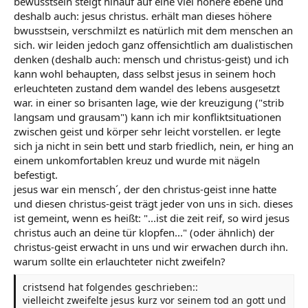
bewusstsein steigt hinauf auf eine viel höhere ebene und
deshalb auch: jesus christus. erhält man dieses höhere
Ich verstehe den Sinn dieser Aussage nicht so ganz.
bwusstsein, verschmilzt es natürlich mit dem menschen an
sich. wir leiden jedoch ganz offensichtlich am dualistischen
denken (deshalb auch: mensch und christus-geist) und ich
kann wohl behaupten, dass selbst jesus in seinem hoch
erleuchteten zustand dem wandel des lebens ausgesetzt
war. in einer so brisanten lage, wie der kreuzigung ("strib
langsam und grausam") kann ich mir konfliktsituationen
zwischen geist und körper sehr leicht vorstellen. er legte
sich ja nicht in sein bett und starb friedlich, nein, er hing an
einem unkomfortablen kreuz und wurde mit nägeln
befestigt.
jesus war ein mensch´, der den christus-geist inne hatte
und diesen christus-geist trägt jeder von uns in sich. dieses
ist gemeint, wenn es heißt: "...ist die zeit reif, so wird jesus
christus auch an deine tür klopfen..." (oder ähnlich) der
christus-geist erwacht in uns und wir erwachen durch ihn.
warum sollte ein erlauchteter nicht zweifeln?
cristsend hat folgendes geschrieben::
vielleicht zweifelte jesus kurz vor seinem tod an gott und