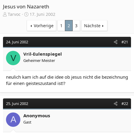
Jesus von Nazareth
E
E
Tarvoc
17. Juni 2002
r
r
s
s
Vorherige
1
2
3
Nächste
t
t
e
e
24. Juni 2002
#21
l
l
l
l
e
Vril-Eulenspiegel
t
V
r
a
Geheimer Meister
m
neulich kam ich auf die idee ob jesus nicht die bezeichnung
für einen geisteszustand ist!?
25. Juni 2002
#22
Anonymous
A
Gast