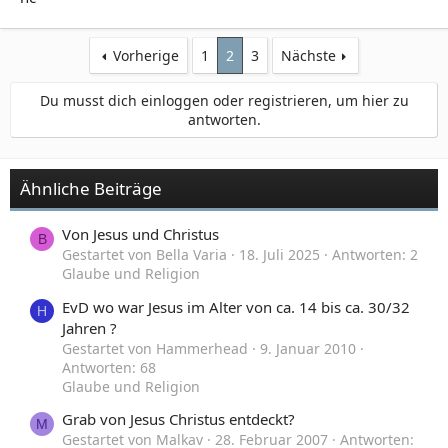
Vorherige
1
2
3
Nächste
Du musst dich einloggen oder registrieren, um hier zu
antworten.
Ähnliche Beiträge
Von Jesus und Christus
B
Gestartet von Bella Varia
18. Juli 2025
Antworten: 2
Glaube und Religion
EvD wo war Jesus im Alter von ca. 14 bis ca. 30/32
H
Jahren ?
Gestartet von Hammerhead
9. Januar 2010
Antworten: 68
Glaube und Religion
Grab von Jesus Christus entdeckt?
M
Gestartet von Malkav
28. Februar 2007
Antworten: