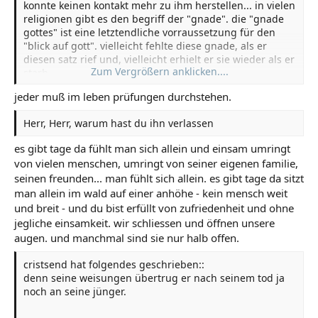
konnte keinen kontakt mehr zu ihm herstellen... in vielen
religionen gibt es den begriff der "gnade". die "gnade
gottes" ist eine letztendliche vorraussetzung für den
"blick auf gott". vielleicht fehlte diese gnade, als er
diesen satz rief und, vielleicht erhielt er sie wieder als er
Zum Vergrößern anklicken....
starb.
jeder muß im leben prüfungen durchstehen.
Reine Spekulation! Warum sollte Gott ihm diese Gnade
Herr, Herr, warum hast du ihn verlassen
gerade im entscheidenden Moment entziehen?
es gibt tage da fühlt man sich allein und einsam umringt
von vielen menschen, umringt von seiner eigenen familie,
seinen freunden... man fühlt sich allein. es gibt tage da sitzt
man allein im wald auf einer anhöhe - kein mensch weit
und breit - und du bist erfüllt von zufriedenheit und ohne
jegliche einsamkeit. wir schliessen und öffnen unsere
augen. und manchmal sind sie nur halb offen.
cristsend hat folgendes geschrieben::
denn seine weisungen übertrug er nach seinem tod ja
noch an seine jünger.