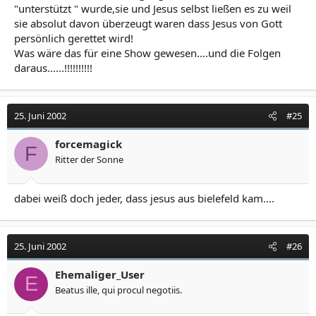
"unterstützt " wurde,sie und Jesus selbst ließen es zu weil
sie absolut davon überzeugt waren dass Jesus von Gott
persönlich gerettet wird!
Was wäre das für eine Show gewesen....und die Folgen
daraus......!!!!!!!!!!
25. Juni 2002
#25
forcemagick
F
Ritter der Sonne
dabei weiß doch jeder, dass jesus aus bielefeld kam....
25. Juni 2002
#26
Ehemaliger_User
E
Beatus ille, qui procul negotiis.