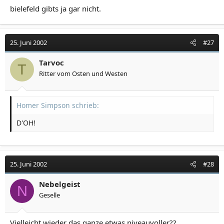
bielefeld gibts ja gar nicht.
25. Juni 2002
#27
Tarvoc
T
Ritter vom Osten und Westen
Homer Simpson schrieb:
D'OH!
25. Juni 2002
#28
Nebelgeist
N
Geselle
Vielleicht wieder das ganze etwas niveauvoller??