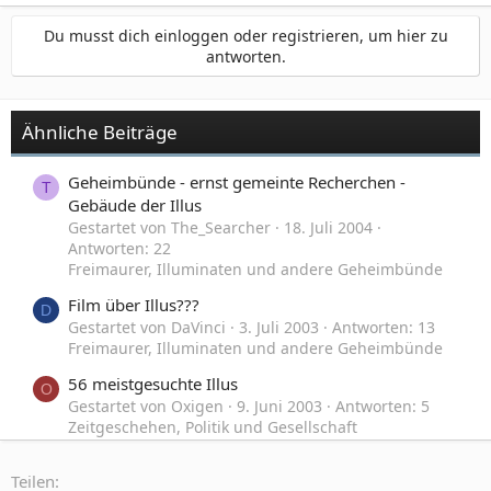
Du musst dich einloggen oder registrieren, um hier zu
antworten.
Ähnliche Beiträge
Geheimbünde - ernst gemeinte Recherchen -
T
Gebäude der Illus
Gestartet von The_Searcher
18. Juli 2004
Antworten: 22
Freimaurer, Illuminaten und andere Geheimbünde
Film über Illus???
D
Gestartet von DaVinci
3. Juli 2003
Antworten: 13
Freimaurer, Illuminaten und andere Geheimbünde
56 meistgesuchte Illus
O
Gestartet von Oxigen
9. Juni 2003
Antworten: 5
Zeitgeschehen, Politik und Gesellschaft
Suche Bücher über die Illus o. andere
P
Teilen:
verschwoerungen...