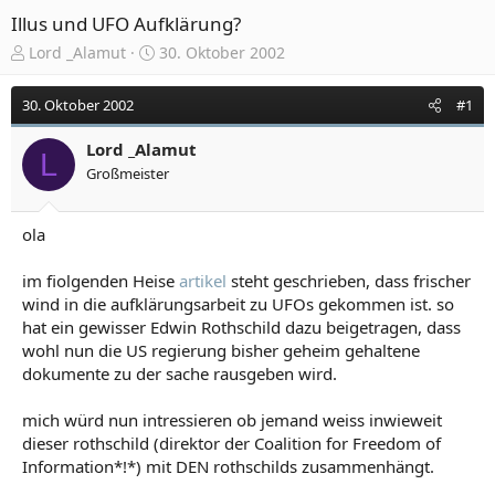
Illus und UFO Aufklärung?
E
E
Lord _Alamut
30. Oktober 2002
r
r
s
s
30. Oktober 2002
#1
t
t
e
e
Lord _Alamut
l
l
L
Großmeister
l
l
e
t
r
a
ola
m
im fiolgenden Heise
artikel
steht geschrieben, dass frischer
wind in die aufklärungsarbeit zu UFOs gekommen ist. so
hat ein gewisser Edwin Rothschild dazu beigetragen, dass
wohl nun die US regierung bisher geheim gehaltene
dokumente zu der sache rausgeben wird.
mich würd nun intressieren ob jemand weiss inwieweit
dieser rothschild (direktor der Coalition for Freedom of
Information*!*) mit DEN rothschilds zusammenhängt.