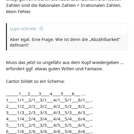
Zahlen sind die Rationalen Zahlen + Irrationalen Zahlen.
Mein Fehler.
Lupo schrieb:
Aber egal. Eine Frage: Wie ist denn die „Abzählbarkeit“
definiert?
Muss das jetzt so ungefähr aus dem Kopf wiedergeben ...
erfordert ggf. etwas guten Willen und Fantasie.
Cantor bildet so ein Schema:
______1___2____3____4____5____6___ ...
1____1/1__2/1__3/1___4/1__5/1___6/1__...
2____1/2__2/2__3/2___4/2__5/2___6/2__...
3____1/3__2/3__3/3___4/3__5/3___6/3__...
4____1/4__2/4__3/4___4/4__5/4___6/4__...
5____1/5__2/5__3/5___4/5__5/5___6/5__...
6____1/6__2/6__3/6___4/6__5/6___6/6__...