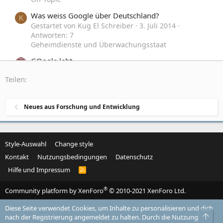
Was weiss Google über Deutschland?
K
Gestartet von Kug El Schreiber
3. Juli 2014
Antworten: 7
Geheimdienste und Überwachungsstaat
GOogle lebt
Gestartet von Vanidicus
30. Januar 2014
Teilen:
Antworten: 8
Philosophisches und Grundsätzliches
Neues aus Forschung und Entwicklung
Style-Auswahl
Change style
Kontakt
Nutzungsbedingungen
Datenschutz
Hilfe und Impressum
R
S
S
®
Community platform by XenForo
© 2010-2021 XenForo Ltd.
Diese Seite verwendet Cookies, um Inhalte zu personalisieren und dich
Obe
nach der Registrierung angemeldet zu halten. Durch die Nutzung