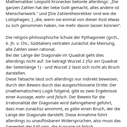
Mathematiker Leopold Kronecker betonte allerdings: „Die
ganzen Zahlen hat der liebe Gott gemacht, alles andere ist
Menschenwerk.“ und [Die Zahlentheoretiker sind wie die
Lotophagen, ] „die, wenn sie einmal von dieser Kost etwas
zu sich genommen haben, nie mehr davon lassen können“.
Die religiös-philosophische Schule der Pythagoreer (grch.,
6. Jh. v. Chr., Süditalien) vertraten zunächst die Meinung,
alle Zahlen seien rational.
Bei der Länge der Diagonale im Quadrat geht dies
allerdings nicht auf. Sie beträgt Wurzel 2 (für ein Quadrat
der Seitenlänge 1) - und Wurzel 2 lässt sich nicht als Bruch
darstellen.
Diese Tatsache lässt sich allerdings nur indirekt beweisen,
durch den Beweis durch das ausgeschlossene Dritte: Der
(mathematischen) Logik folgend, gibt es zwei Ergebnisse
einer Aussage,
wahr
und
falsch
. Der Beweis für die
Irrationalität der Diagonale wird dahingehend geführt,
dass man zunächsz annimmt, es
gäbe
einen Bruch, der die
Länge der Diagonale darstellt. Diese Annahme führt
allerdings zu unauflösbaren Widersprüchen, also muss das
Gegenteil der Fall sein, die Aussage ist
falsch
.