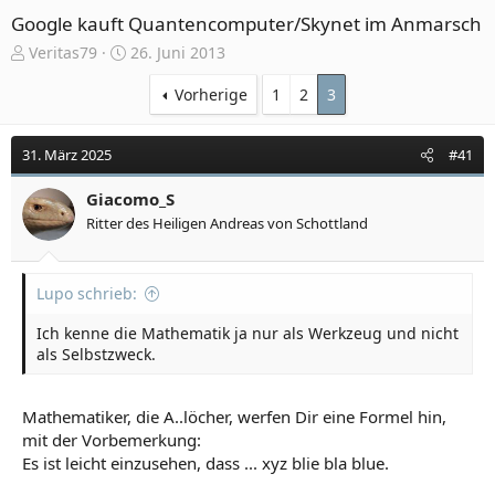
Google kauft Quantencomputer/Skynet im Anmarsch
E
E
Veritas79
26. Juni 2013
r
r
s
s
Vorherige
1
2
3
t
t
e
e
31. März 2025
#41
l
l
l
l
e
Giacomo_S
t
r
a
Ritter des Heiligen Andreas von Schottland
m
Lupo schrieb:
Ich kenne die Mathematik ja nur als Werkzeug und nicht
als Selbstzweck.
Mathematiker, die A..löcher, werfen Dir eine Formel hin,
mit der Vorbemerkung:
Es ist leicht einzusehen, dass ... xyz blie bla blue.