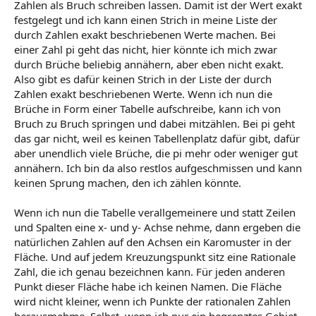
Zahlen als Bruch schreiben lassen. Damit ist der Wert exakt
festgelegt und ich kann einen Strich in meine Liste der
durch Zahlen exakt beschriebenen Werte machen. Bei
einer Zahl pi geht das nicht, hier könnte ich mich zwar
durch Brüche beliebig annähern, aber eben nicht exakt.
Also gibt es dafür keinen Strich in der Liste der durch
Zahlen exakt beschriebenen Werte. Wenn ich nun die
Brüche in Form einer Tabelle aufschreibe, kann ich von
Bruch zu Bruch springen und dabei mitzählen. Bei pi geht
das gar nicht, weil es keinen Tabellenplatz dafür gibt, dafür
aber unendlich viele Brüche, die pi mehr oder weniger gut
annähern. Ich bin da also restlos aufgeschmissen und kann
keinen Sprung machen, den ich zählen könnte.
Wenn ich nun die Tabelle verallgemeinere und statt Zeilen
und Spalten eine x- und y- Achse nehme, dann ergeben die
natürlichen Zahlen auf den Achsen ein Karomuster in der
Fläche. Und auf jedem Kreuzungspunkt sitz eine Rationale
Zahl, die ich genau bezeichnen kann. Für jeden anderen
Punkt dieser Fläche habe ich keinen Namen. Die Fläche
wird nicht kleiner, wenn ich Punkte der rationalen Zahlen
herausmehme. Selbst, wenn ich nur ein begrenztes Gebiet