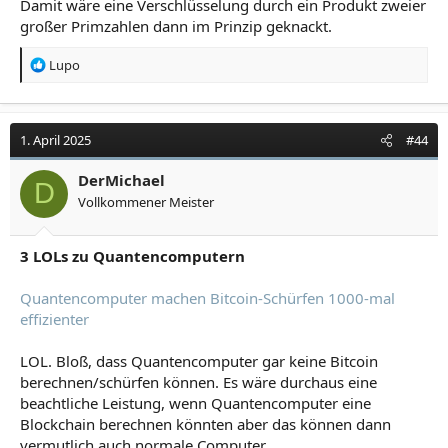
Damit wäre eine Verschlüsselung durch ein Produkt zweier
großer Primzahlen dann im Prinzip geknackt.
R
Lupo
e
a
k
t
1. April 2025
#44
i
o
DerMichael
D
n
Vollkommener Meister
e
n
:
3 LOLs zu Quantencomputern
Quantencomputer machen Bitcoin-Schürfen 1000-mal
effizienter
LOL. Bloß, dass Quantencomputer gar keine Bitcoin
berechnen/schürfen können. Es wäre durchaus eine
beachtliche Leistung, wenn Quantencomputer eine
Blockchain berechnen könnten aber das können dann
vermutlich auch normale Computer.