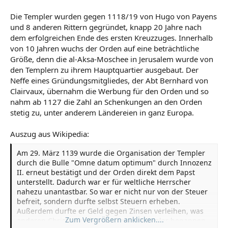
Die Templer wurden gegen 1118/19 von Hugo von Payens
und 8 anderen Rittern gegründet, knapp 20 Jahre nach
dem erfolgreichen Ende des ersten Kreuzzuges. Innerhalb
von 10 Jahren wuchs der Orden auf eine beträchtliche
Größe, denn die al-Aksa-Moschee in Jerusalem wurde von
den Templern zu ihrem Hauptquartier ausgebaut. Der
Neffe eines Gründungsmitgliedes, der Abt Bernhard von
Clairvaux, übernahm die Werbung für den Orden und so
nahm ab 1127 die Zahl an Schenkungen an den Orden
stetig zu, unter anderem Ländereien in ganz Europa.
Auszug aus Wikipedia:
Am 29. März 1139 wurde die Organisation der Templer
durch die Bulle "Omne datum optimum" durch Innozenz
II. erneut bestätigt und der Orden direkt dem Papst
unterstellt. Dadurch war er für weltliche Herrscher
nahezu unantastbar. So war er nicht nur von der Steuer
befreit, sondern durfte selbst Steuern erheben.
Außerdem durfte er Geld gegen Zinsen verleihen, was
Zum Vergrößern anklicken....
anderen Christen verboten war. Die Templer begannen