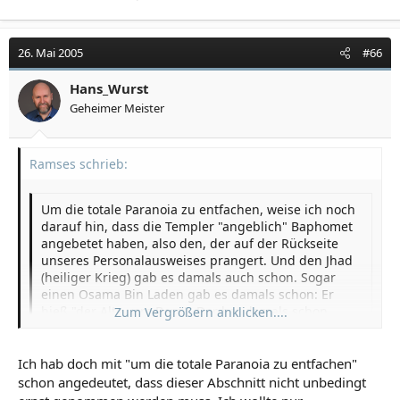
26. Mai 2005
#66
Hans_Wurst
Geheimer Meister
Ramses schrieb:
Um die totale Paranoia zu entfachen, weise ich noch
darauf hin, dass die Templer "angeblich" Baphomet
angebetet haben, also den, der auf der Rückseite
unseres Personalausweises prangert. Und den Jhad
(heiliger Krieg) gab es damals auch schon. Sogar
einen Osama Bin Laden gab es damals schon: Er
hieß "der Alte vom Berg". Der hat damals schon
Zum Vergrößern anklicken....
Zum Vergrößern anklicken....
Selbstmordattentäter nach Palästina geschickt
(Assasinen). Irre oder? Alles wie heute! An Varainte 2
könnte also auch was dran sein.
Ich hab doch mit "um die totale Paranoia zu entfachen"
Naaaaaja ... . Was auf unserem Ausweis wirklich drauf
schon angedeutet, dass dieser Abschnitt nicht unbedingt
sein soll, darüber lässt sich streiten. Aber zu Baphomet: