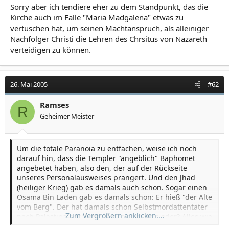
Sorry aber ich tendiere eher zu dem Standpunkt, das die
Kirche auch im Falle "Maria Madgalena" etwas zu
vertuschen hat, um seinen Machtanspruch, als alleiniger
Nachfolger Christi die Lehren des Chrsitus von Nazareth
verteidigen zu können.
26. Mai 2005
#62
Ramses
R
Geheimer Meister
Um die totale Paranoia zu entfachen, weise ich noch
darauf hin, dass die Templer "angeblich" Baphomet
angebetet haben, also den, der auf der Rückseite
unseres Personalausweises prangert. Und den Jhad
(heiliger Krieg) gab es damals auch schon. Sogar einen
Osama Bin Laden gab es damals schon: Er hieß "der Alte
vom Berg". Der hat damals schon Selbstmordattentäter
Zum Vergrößern anklicken....
nach Palästina geschickt (Assasinen). Irre oder? Alles wie
heute! An Varainte 2 könnte also auch was dran sein.