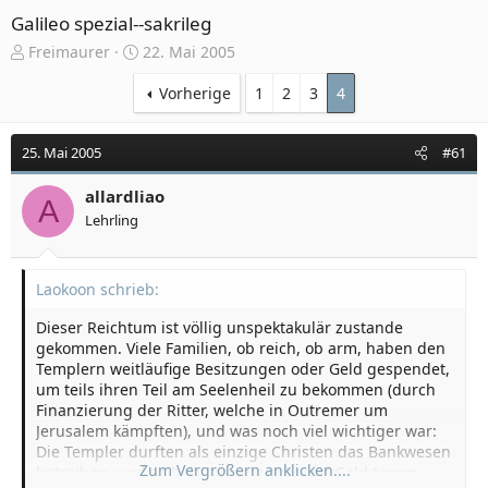
Galileo spezial--sakrileg
E
E
Freimaurer
22. Mai 2005
r
r
s
s
Vorherige
1
2
3
4
t
t
e
e
25. Mai 2005
#61
l
l
l
l
e
allardliao
t
A
r
a
Lehrling
m
Laokoon schrieb:
Dieser Reichtum ist völlig unspektakulär zustande
gekommen. Viele Familien, ob reich, ob arm, haben den
Templern weitläufige Besitzungen oder Geld gespendet,
um teils ihren Teil am Seelenheil zu bekommen (durch
Finanzierung der Ritter, welche in Outremer um
Jerusalem kämpften), und was noch viel wichtiger war:
Die Templer durften als einzige Christen das Bankwesen
Zum Vergrößern anklicken....
betreiben, und so bekamen sie sehr viel Geld (wenn