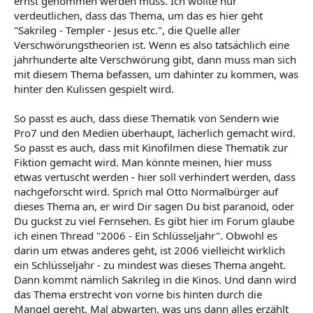
ernst genommen werden muss. Ich wollte nur
er wird normalerweise nicht gehörnt dargestellt,
verdeutlichen, dass das Thema, um das es hier geht
sondern als Kopf mit drei Gesichtern.
"Sakrileg - Templer - Jesus etc.", die Quelle aller
Zum Djihad: es ist eine Ironie der Geschichte ... . Die
Verschwörungstheorien ist. Wenn es also tatsächlich eine
islamische Welt war von den Kreuzzügen geschockt.
jahrhunderte alte Verschwörung gibt, dann muss man sich
Aber manche islamische Geistliche sahen darin auch ein
wunderbares "Mittel", einen "Heiligen Krieg" um die
mit diesem Thema befassen, um dahinter zu kommen, was
"Ungläubigen" zu vernichten. So gesehen, ist der Djihad
hinter den Kulissen gespielt wird.
eine Europäische Erfindung, "Kreuzzug" auf arabisch ... .
Die Assassinen ... ein weiterer interessanter Punkt der
So passt es auch, dass diese Thematik von Sendern wie
Geschichte: ich sehe darin aber auch nur eine
Pro7 und den Medien überhaupt, lächerlich gemacht wird.
Parallelentwicklung zu den Europäischen Ritter-Orden,
So passt es auch, dass mit Kinofilmen diese Thematik zur
die teilweise auch recht terroristisch vorgingen. Die
Fiktion gemacht wird. Man könnte meinen, hier muss
heutigen fundamental-islamistischen
etwas vertuscht werden - hier soll verhindert werden, dass
Terrorvereinigungen haben aber mit den Assassinen
nachgeforscht wird. Sprich mal Otto Normalbürger auf
wenig gemeinsam. Sie berufen sich auf sie, um ihre
dieses Thema an, er wird Dir sagen Du bist paranoid, oder
Mittel und Ziele zu heiligen. Von dem Wort "Assassinen"
stammen heute im Englischen das "to assassinate" und
Du guckst zu viel Fernsehen. Es gibt hier im Forum glaube
das bekannte "Haschisch" ab, denn vor ihren Aktionen
ich einen Thread "2006 - Ein Schlüsseljahr". Obwohl es
berauschten sich die Assassinen regelmäßig ... .
darin um etwas anderes geht, ist 2006 vielleicht wirklich
"Der alte vom Berg" mit Osama bin-Laden zu
ein Schlüsseljahr - zu mindest was dieses Thema angeht.
vergleichen ... naja, lasse ich mal dahingestellt.
Dann kommt nämlich Sakrileg in die Kinos. Und dann wird
Zu allen Stichworten sagt und weiß Wikipedia mehr 8)
das Thema erstrecht von vorne bis hinten durch die
Mangel gereht. Mal abwarten, was uns dann alles erzählt