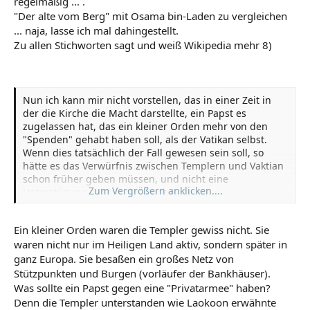
regelmäßig ... .
"Der alte vom Berg" mit Osama bin-Laden zu vergleichen
... naja, lasse ich mal dahingestellt.
Zu allen Stichworten sagt und weiß Wikipedia mehr 8)
Nun ich kann mir nicht vorstellen, das in einer Zeit in
der die Kirche die Macht darstellte, ein Papst es
zugelassen hat, das ein kleiner Orden mehr von den
"Spenden" gehabt haben soll, als der Vatikan selbst.
Wenn dies tatsächlich der Fall gewesen sein soll, so
hätte es das Verwürfnis zwischen Templern und Vaktian
schon früher geben müssen, und nicht eine
Zum Vergrößern anklicken....
Unterstüzung seitens der Kirche.
Ein kleiner Orden waren die Templer gewiss nicht. Sie
waren nicht nur im Heiligen Land aktiv, sondern später in
ganz Europa. Sie besaßen ein großes Netz von
Stützpunkten und Burgen (vorläufer der Bankhäuser).
Was sollte ein Papst gegen eine "Privatarmee" haben?
Denn die Templer unterstanden wie Laokoon erwähnte