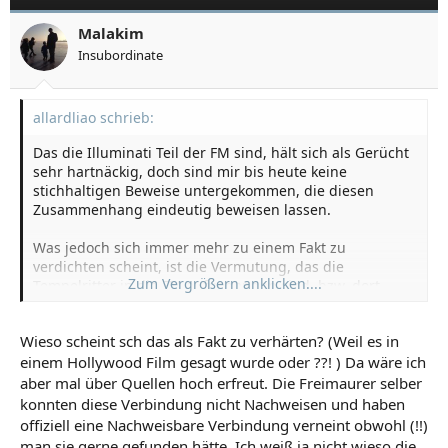
Malakim
Insubordinate
allardliao schrieb:
Das die Illuminati Teil der FM sind, hält sich als Gerücht
sehr hartnäckig, doch sind mir bis heute keine
stichhaltigen Beweise untergekommen, die diesen
Zusammenhang eindeutig beweisen lassen.
Was jedoch sich immer mehr zu einem Fakt zu
verdichten scheint, ist die Vermutung, das die
Zum Vergrößern anklicken....
Tempelritter in die FM aufgegangen sind, bzw. dort
Schutz gefunden haben. Um dies zu verdeutlichen muß
ich etwas in der Geschichte ausholen und die einzelnen
Wieso scheint sch das als Fakt zu verhärten? (Weil es in
Punkte, die auch Dan Brown Anspricht etwas
einem Hollywood Film gesagt wurde oder ??! ) Da wäre ich
beleuchten:
aber mal über Quellen hoch erfreut. Die Freimaurer selber
konnten diese Verbindung nicht Nachweisen und haben
offiziell eine Nachweisbare Verbindung verneint obwohl (!!)
man sie gerne gefunden hätte. Ich weiß ja nicht wieso die