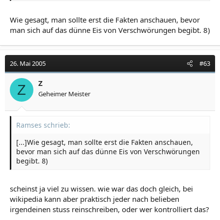
sich langsam immer mehr auf dieses Geschäft zu
konzentrieren, was letztlich zu einem Teil ihres
Wie gesagt, man sollte erst die Fakten anschauen, bevor
Verhängnisses wurde.
man sich auf das dünne Eis von Verschwörungen begibt. 8)
26. Mai 2005
#63
Z
Z
Geheimer Meister
Ramses schrieb:
[...]Wie gesagt, man sollte erst die Fakten anschauen,
bevor man sich auf das dünne Eis von Verschwörungen
begibt. 8)
scheinst ja viel zu wissen. wie war das doch gleich, bei
wikipedia kann aber praktisch jeder nach belieben
irgendeinen stuss reinschreiben, oder wer kontrolliert das?