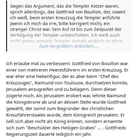
Gegen das Argument, das die Templer Ketzer waren,
sprich allerdings, das Gottfried von Boullion, der, soweit
ich weiß, beim ersten Kreuzzug die Templer anführte
(wenn ich mich da irre, bitte korrigiert mich), ein
strenger Christ war. Sein Ruf ist bis zum Zeitpunkt der
Verfolgung der Templer unbescholten. Ich weiß auch
nicht genau wieviele Templer damals wirklich im Jahre
Zum Vergrößern anklicken....
1099 nach Jerusalem aufbrachen.
Ich erlaube mal zu verbessern: Gottfried von Bouillon war
einer von mehreren Heeresführern im ersten Kreuzzug. Er
war eher eine Nebenfigur, der es aber beim "Chef des
Kreuzzuges", Raimund von Toulouse, durchsetzen konnte,
Jerusalem anzugreifen und zu belagern. Denn dieser
zögerte noch. Als Jerusalem erobert war, lehnte Raimund
die Königskrone ab und an dessen Stelle wurde Gottfried
gewählt, der somit zum Begründer des christlichen
Kreuzfahrerstaates wurde, dem Königreich Jerusalem. Er
ließ sich aber nicht als König krönen, sondern ernannte
sich zum "Beschützer des Heiligen Grabes" ... . Gottfrieds
Regierungszeit dauerte lediglich ein Jahr.