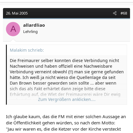
26. Mai 2005
#68
allardliao
A
Lehrling
Malakim schrieb:
Die Freimaurer selber konnten diese Verbindung nicht
Nachweisen und haben offiziell eine Nachweisbare
Verbindung verneint obwohl (!!) man sie gerne gefunden
hätte. Ich weiß ja nicht wieso die Quellenlage da seit
Dan Brown besser geworden sein sollte ... aber wenn
sich das als Fakt erhärtet dann zeige bitte diese
Erhärtung auf, die Wlet der Freimaurerei wäre Dir ewig
Zum Vergrößern anklicken....
verbunden und Du kannst sicher über die
Forschungsloge Quatuor Coronati eine Veröffentlichung
erwirken.
Ich glaube kaum, das die FM mit einer solchen Aussage an
die Öffentlichkeit gehen würden, so nach dem Motto:
"Jau wir waren es, die die Ketzer vor der Kirche versteckt