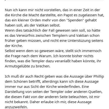
jemand seine Schulden nicht bezahlen konnte, pfändete
man Land etc.).
Nun ich kann mir nicht vorstellen, das in einer Zeit in der
die Kirche die Macht darstellte, ein Papst es zugelassen hat,
Untergegangen ist der Orden deshalb, weil Phillip der
Schöne, seines Zeichens König von Frankreich , enorme
das ein kleiner Orden mehr von den "Spenden" gehabt
Schulden bei den Templern hatte (wie viele Fürsten, die
haben soll, als der Vatikan selbst.
sich meistens Geld liehen um ihre Kriege zu finanzieren)
Wenn dies tatsächlich der Fall gewesen sein soll, so hätte
und nach einer Möglichkeit suchte, diese los zu werden.
es das Verwürfnis zwischen Templern und Vaktian schon
früher geben müssen, und nicht eine Unterstüzung seitens
Da er große Macht über den Papst hatte, zwang er ihn,
der Kirche.
den Orden aufzulösen, sodass Phillip zum einen seine
Selbst wenn dem so gewesen wäre, stellt sich immernoch
Schulden los war und zum anderen fast das gesamte
die Frage nach dem Warum. Ich konnte bisher nichts
Vermögen der Templer in den französichen Landen
finden, was die Templer dazu veranlaßt haben könnte, ihr
einkassieren konnte.
Armutsgelübte zu brechen.
Ich muß dir auch Recht geben was die Aussage über Phillip
dem Schönen betrifft, allerdings kann ich diese Aussage
immer nur aus Sicht der Kirche wiederfinden. Eine
Darstellung von seiten der Templer oder anderen Quellen,
die diesen Fakt von der anderen Seite beleuchten, ist mir
nicht bekannt. Daher erlaube ich mir, diese Aussage
anzuzweifeln.