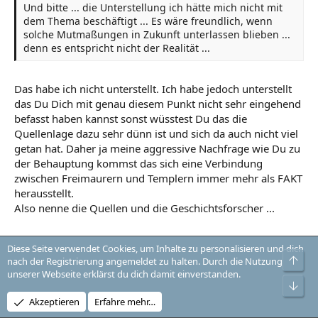
Und bitte ... die Unterstellung ich hätte mich nicht mit
dem Thema beschäftigt ... Es wäre freundlich, wenn
solche Mutmaßungen in Zukunft unterlassen blieben ...
denn es entspricht nicht der Realität ...
Das habe ich nicht unterstellt. Ich habe jedoch unterstellt
das Du Dich mit genau diesem Punkt nicht sehr eingehend
befasst haben kannst sonst wüsstest Du das die
Quellenlage dazu sehr dünn ist und sich da auch nicht viel
getan hat. Daher ja meine aggressive Nachfrage wie Du zu
der Behauptung kommst das sich eine Verbindung
zwischen Freimaurern und Templern immer mehr als FAKT
herausstellt.
Also nenne die Quellen und die Geschichtsforscher ...
Diese Seite verwendet Cookies, um Inhalte zu personalisieren und dich
allardliao schrieb:
Obe
nach der Registrierung angemeldet zu halten. Durch die Nutzung
... nur kommen immer mehr Geschichtsforscher eben zu
unserer Webseite erklärst du dich damit einverstanden.
Unt
diesem Schluß, das es so gewesen sein muß.
Akzeptieren
Erfahre mehr…