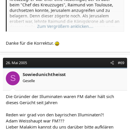
beim "Chef des Kreuzzuges", Raimund von Toulouse,
durchsetzen konnte, Jerusalem anzugreifen und zu
belagern. Denn dieser zögerte noch. Als Jerusalem
erobert war, lehnte Raimund die Königskrone ab und an
Zum Vergrößern anklicken....
dessen Stelle wurde Gottfried gewählt, der somit zum
Begründer des christlichen Kreuzfahrerstaates wurde,
dem Königreich Jerusalem. Er ließ sich aber nicht als
Danke für die Korrektur.
König krönen, sondern ernannte sich zum "Beschützer
des Heiligen Grabes" ... . Gottfrieds Regierungszeit
dauerte lediglich ein Jahr.
26. Mai 2005
#69
Die Templer wurden gegen 1118/19 von Hugo von
Payens und 8 anderen Rittern gegründet, knapp 20
Sowiedunichtheisst
S
Jahre nach dem erfolgreichen Ende des ersten
Geselle
Kreuzzuges. Innerhalb von 10 Jahren wuchs der Orden
auf eine beträchtliche Größe, denn die al-Aksa-Moschee
in Jerusalem wurde von den Templern zu ihrem
Die Gründer der Illuminaten waren FM daher hält sich
Hauptquartier ausgebaut. Der Neffe eines
dieses Gerücht seit Jahren
Gründungsmitgliedes, der Abt Bernhard von Clairvaux,
übernahm die Werbung für den Orden und so nahm ab
Reden wir grad von den bayrischen Illuminaten?!
1127 die Zahl an Schenkungen an den Orden stetig zu,
Adam Weisshaupt war FM???
unter anderem Ländereien in ganz Europa.
Lieber Malakim kannst du uns darüber bitte aufklären