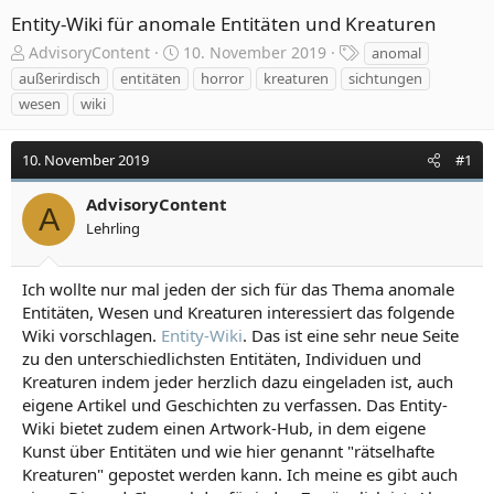
Entity-Wiki für anomale Entitäten und Kreaturen
E
E
S
AdvisoryContent
10. November 2019
anomal
r
r
c
außerirdisch
entitäten
horror
kreaturen
sichtungen
s
s
h
wesen
wiki
t
t
l
e
e
a
l
l
g
10. November 2019
#1
l
l
w
e
t
o
AdvisoryContent
A
r
a
r
Lehrling
m
t
e
Ich wollte nur mal jeden der sich für das Thema anomale
Entitäten, Wesen und Kreaturen interessiert das folgende
Wiki vorschlagen.
Entity-Wiki
. Das ist eine sehr neue Seite
zu den unterschiedlichsten Entitäten, Individuen und
Kreaturen indem jeder herzlich dazu eingeladen ist, auch
eigene Artikel und Geschichten zu verfassen. Das Entity-
Wiki bietet zudem einen Artwork-Hub, in dem eigene
Kunst über Entitäten und wie hier genannt "rätselhafte
Kreaturen" gepostet werden kann. Ich meine es gibt auch