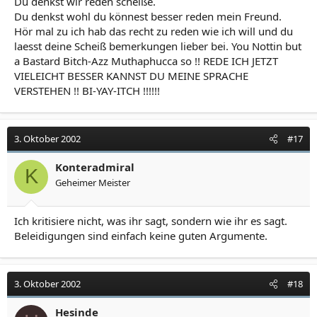
Du denkst wir reden scheiße.
Du denkst wohl du könnest besser reden mein Freund.
Hör mal zu ich hab das recht zu reden wie ich will und du
laesst deine Scheiß bemerkungen lieber bei. You Nottin but
a Bastard Bitch-Azz Muthaphucca so !! REDE ICH JETZT
VIELEICHT BESSER KANNST DU MEINE SPRACHE
VERSTEHEN !! BI-YAY-ITCH !!!!!!
3. Oktober 2002
#17
Konteradmiral
K
Geheimer Meister
Ich kritisiere nicht, was ihr sagt, sondern wie ihr es sagt.
Beleidigungen sind einfach keine guten Argumente.
3. Oktober 2002
#18
Hesinde