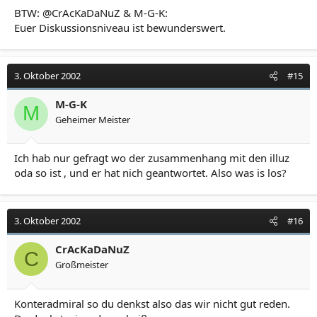
BTW: @CrAcKaDaNuZ & M-G-K:
Euer Diskussionsniveau ist bewunderswert.
3. Oktober 2002
#15
M-G-K
M
Geheimer Meister
Ich hab nur gefragt wo der zusammenhang mit den illuz
oda so ist , und er hat nich geantwortet. Also was is los?
3. Oktober 2002
#16
CrAcKaDaNuZ
C
Großmeister
Konteradmiral so du denkst also das wir nicht gut reden.