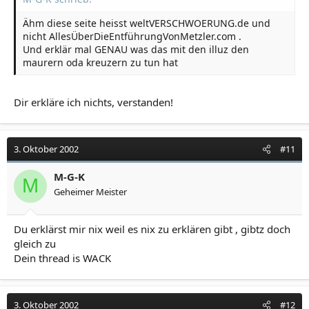
Ähm diese seite heisst weltVERSCHWOERUNG.de und
nicht AllesÜberDieEntführungVonMetzler.com .
Und erklär mal GENAU was das mit den illuz den
maurern oda kreuzern zu tun hat
Dir erkläre ich nichts, verstanden!
3. Oktober 2002
#11
M-G-K
M
Geheimer Meister
Du erklärst mir nix weil es nix zu erklären gibt , gibtz doch
gleich zu
Dein thread is WACK
3. Oktober 2002
#12