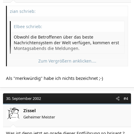
zian schrieb:
Elbee schrieb:
Obwohl die Betroffenen über das beste
Nachrichtensystem der Welt verfügen, kommen erst
Montagsabends die Meldungen.
Zum Vergrößern anklicken....
was ist daran so merkwürdig?
Zum Vergrößern anklicken....
Als "merkwürdig" habe ich nichts bezeichnet ;-)
30. September 2002
#4
Zissel
Geheimer Meister
Was ist denn jetzt an grade dieser Entführung so brisant ?