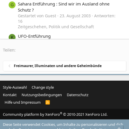
Sahara Entführung : Sind wir im Ausland ohne
G
Schutz ?
Gestartet von Guest
23. August 2003
Antworten:
16
Zeitgeschehen, Politik und Gesellschaft
UFO-Entführung
K
Gestartet von kalsoom
28. Juli 2002
Antworten: 9
UFOs, Ausserirdische und Raumfahrt
Teilen:
Tausende Briten womöglich Creutzfeldt-Jakob-
A
Träger
Freimaurer, Illuminaten und andere Geheimbünde
Gestartet von Aladin
21. Mai 2004
Antworten: 3
Schulmedizin und Homöopathie
Style-Auswahl
Change style
Kontakt
Nutzungsbedingungen
Datenschutz
Hilfe und Impressum
R
S
S
®
Community platform by XenForo
© 2010-2021 XenForo Ltd.
Diese Seite verwendet Cookies, um Inhalte zu personalisieren und dich
Obe