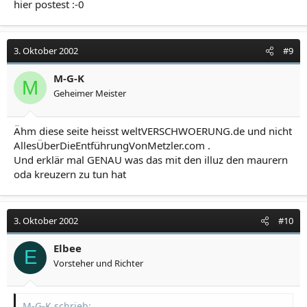
hier postest :-0
3. Oktober 2002
#9
M-G-K
M
Geheimer Meister
Ähm diese seite heisst weltVERSCHWOERUNG.de und nicht
AllesÜberDieEntführungVonMetzler.com .
Und erklär mal GENAU was das mit den illuz den maurern
oda kreuzern zu tun hat
3. Oktober 2002
#10
Elbee
E
Vorsteher und Richter
M-G-K schrieb: