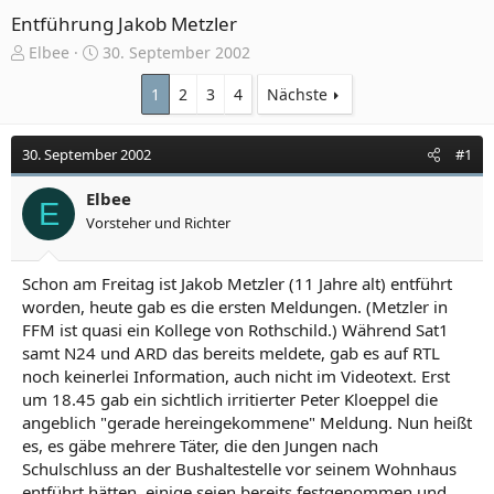
Entführung Jakob Metzler
E
E
Elbee
30. September 2002
r
r
s
s
1
2
3
4
Nächste
t
t
e
e
30. September 2002
#1
l
l
l
l
e
Elbee
t
E
r
a
Vorsteher und Richter
m
Schon am Freitag ist Jakob Metzler (11 Jahre alt) entführt
worden, heute gab es die ersten Meldungen. (Metzler in
FFM ist quasi ein Kollege von Rothschild.) Während Sat1
samt N24 und ARD das bereits meldete, gab es auf RTL
noch keinerlei Information, auch nicht im Videotext. Erst
um 18.45 gab ein sichtlich irritierter Peter Kloeppel die
angeblich "gerade hereingekommene" Meldung. Nun heißt
es, es gäbe mehrere Täter, die den Jungen nach
Schulschluss an der Bushaltestelle vor seinem Wohnhaus
entführt hätten, einige seien bereits festgenommen und