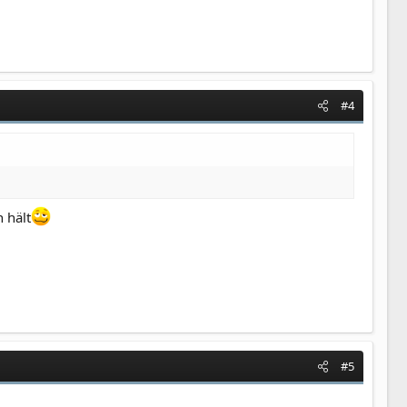
#4
 hält
#5