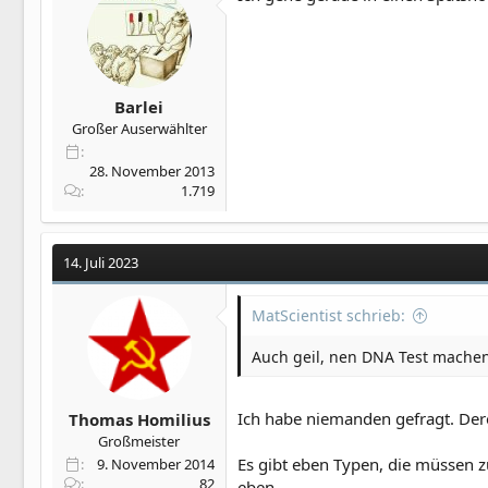
Barlei
Großer Auserwählter
28. November 2013
1.719
14. Juli 2023
MatScientist schrieb:
Auch geil, nen DNA Test machen
Ich habe niemanden gefragt. De
Thomas Homilius
Großmeister
Es gibt eben Typen, die müssen zu 
9. November 2014
82
eben.