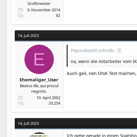
Großmeister
9. November 2014
82
14. Juli 2023
Popocatepetl schrieb:
E
na, wenn die mitarbeiter vom I
Auch geil, nen DNA Test machen,
Ehemaliger_User
Beatus ille, qui procul
negotiis.
10. April 2002
33.254
14. Juli 2023
Ich gehe gerade in einen Spätshop