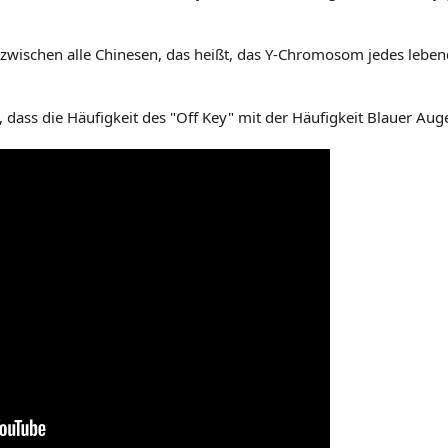
nzwischen alle Chinesen, das heißt, das Y-Chromosom jedes lebe
t, dass die Häufigkeit des "Off Key" mit der Häufigkeit Blauer Augen