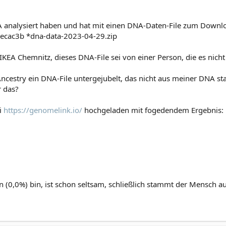
A analysiert haben und hat mit einen DNA-Daten-File zum Downl
ac3b *dna-data-2023-04-29.zip
KEA Chemnitz, dieses DNA-File sei von einer Person, die es nicht
ncestry ein DNA-File untergejubelt, das nicht aus meiner DNA s
r das?
i
https://genomelink.io/
hochgeladen mit fogedendem Ergebnis:
an (0,0%) bin, ist schon seltsam, schließlich stammt der Mensch a