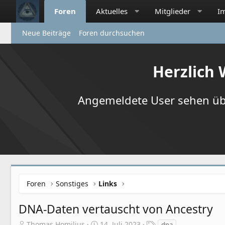
Foren
Aktuelles
Mitglieder
I
Neue Beiträge
Foren durchsuchen
Herzlich
Angemeldete User sehen übr
Foren
Sonstiges
Links
DNA-Daten vertauscht von Ancestry
E
E
S
Thomas Homilius
14. Juli 2023
dna