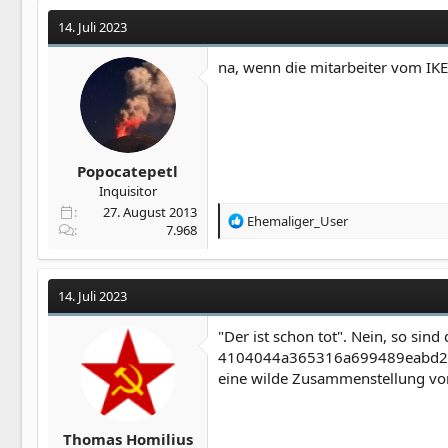
14. Juli 2023
na, wenn die mitarbeiter vom IKE
Popocatepetl
Inquisitor
27. August 2013
R
Ehemaliger_User
7.968
e
a
k
t
14. Juli 2023
i
o
"Der ist schon tot". Nein, so sin
n
4104044a365316a699489eabd2ec
e
eine wilde Zusammenstellung von 
n
:
Thomas Homilius