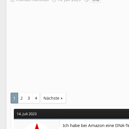
r
r
c
s
s
h
t
t
l
e
e
a
l
l
g
l
l
w
e
t
o
r
a
r
m
t
e
1
2
3
4
Nächste
14. Juli 2023
Ich habe bei Amazon eine DNA-Te