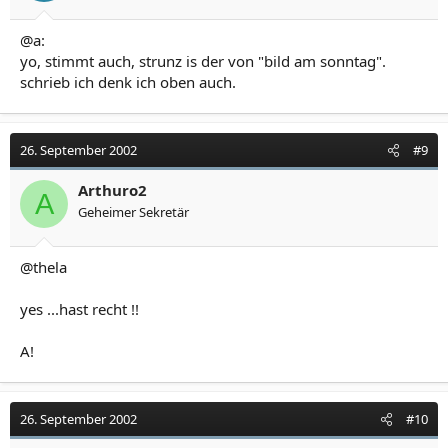
@a:
yo, stimmt auch, strunz is der von "bild am sonntag".
schrieb ich denk ich oben auch.
26. September 2002
#9
Arthuro2
A
Geheimer Sekretär
@thela
yes ...hast recht !!
A!
26. September 2002
#10