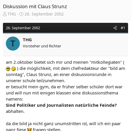
Diskussion mit Claus Strunz
E
E
THG
26. September 2002
r
r
s
s
26. September 2002
#1
t
t
e
e
THG
l
l
T
Vorsteher und Richter
l
l
e
t
r
a
am 2.oktober bietet sich mir und meinen "mitkollegiaten" (
m
) die möglichkeit, mit dem chefredakteur der "bild am
sonntag", Claus Strunz, an einer diskussionsrunde in
unserer schule teilzunehmen.
er besucht mein gym, da er früher selber schüler dort war
und will nun mit einigen klassen eine diskussionsthema
namens:
Sind Politiker und Journalisten natürliche Feinde?
abhalten.
da die bild ja nicht ganz unumstritten ist, will ich ein paar
ganz fiese
fragen stellen.