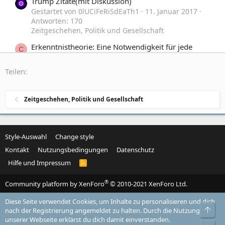
Trump Zitate(mit Diskussion)
Gestartet von 0lUCiFeRiSdEaTh1
11. Januar 2017
Antworten: 170
Zeitgeschehen, Politik und Gesellschaft
Erkenntnistheorie: Eine Notwendigkeit für jede
C
Diskussion über Hypothesen
Gestartet von ConspiracyPoet
1. Juli 2015
Teilen:
Antworten: 10
Weltverschwörung, NWO und andere Theorien
Zeitgeschehen, Politik und Gesellschaft
Was lehrt uns die Diskussion ums Forumstreffen?
M
Gestartet von MoritzNRW
5. Juni 2013
Antworten:
16
Off-Topic
Style-Auswahl
Change style
Kontakt
Nutzungsbedingungen
Datenschutz
Hilfe und Impressum
R
S
S
®
Community platform by XenForo
© 2010-2021 XenForo Ltd.
Diese Seite verwendet Cookies, um Inhalte zu personalisieren und dich
Obe
nach der Registrierung angemeldet zu halten. Durch die Nutzung
unserer Webseite erklärst du dich damit einverstanden.