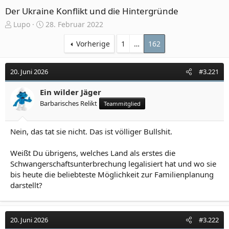
Der Ukraine Konflikt und die Hintergründe
E
E
Lupo
28. Februar 2022
r
r
s
s
Vorherige
1
…
162
t
t
e
e
20. Juni 2026
#3.221
l
l
l
l
e
Ein wilder Jäger
t
r
a
Barbarisches Relikt
Teammitglied
m
Nein, das tat sie nicht. Das ist völliger Bullshit.
Weißt Du übrigens, welches Land als erstes die
Schwangerschaftsunterbrechung legalisiert hat und wo sie
bis heute die beliebteste Möglichkeit zur Familienplanung
darstellt?
20. Juni 2026
#3.222