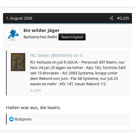
1. August 2026
#3.235
Ein wilder Jäger
Barbarisches Relikt
Teammitglied
HC Strien (@Strien9) on X
RU Verluste im Juli lt GSUA: - Personal: 43T Mann, nur
Nov 24-Jan 25 lagen sie höher - Kpz: 162, höchste Zahl
seit 15 Monaten - Ari: 2093 Systeme, knapp unter
dem Rekord von Juni - Fla: 68 Systeme, nur Juli 23
waren es mehr - Kfz: 14T, neuer Rekord 1/2
x.com
Halten was aus, die Iwans.
R
Rülspmin
e
a
k