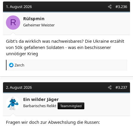
t
1. August 2026
#3.236
i
o
Rülspmin
R
n
Geheimer Meister
e
n
:
Gibt's da wirklich was nachweisbares? Die Ukraine erzählt
von 50k gefallenen Soldaten - was ein beschissener
unnötiger Krieg
R
Zerch
e
a
k
t
2. August 2026
#3.237
i
o
Ein wilder Jäger
n
Barbarisches Relikt
Teammitglied
e
n
:
Fragen wir doch zur Abwechslung die Russen: