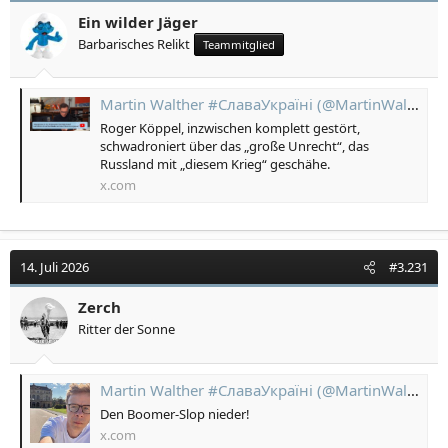
Ein wilder Jäger
Barbarisches Relikt
Teammitglied
Martin Walther #СлаваУкраїні (@MartinWaltherDD) on X
Roger Köppel, inzwischen komplett gestört,
schwadroniert über das „große Unrecht“, das
Russland mit „diesem Krieg“ geschähe.
x.com
14. Juli 2026
#3.231
Zerch
Ritter der Sonne
Martin Walther #СлаваУкраїні (@MartinWaltherDD) on X
Den Boomer-Slop nieder!
x.com