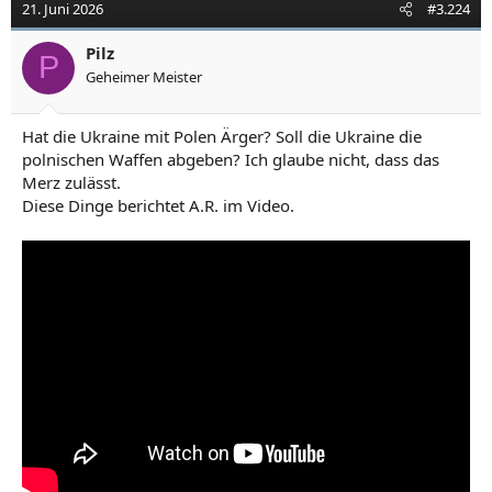
21. Juni 2026
#3.224
Pilz
P
Geheimer Meister
Hat die Ukraine mit Polen Ärger? Soll die Ukraine die
polnischen Waffen abgeben? Ich glaube nicht, dass das
Merz zulässt.
Diese Dinge berichtet A.R. im Video.