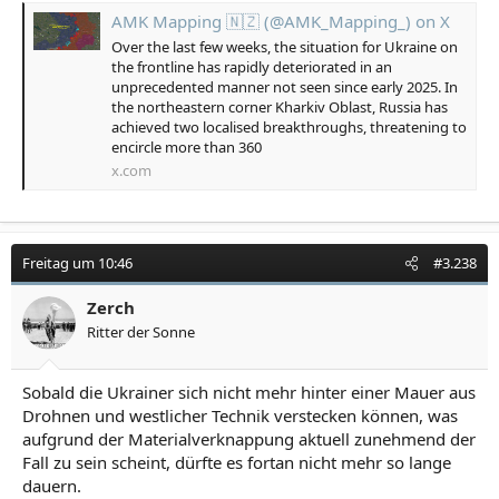
AMK Mapping 🇳🇿 (@AMK_Mapping_) on X
Over the last few weeks, the situation for Ukraine on
the frontline has rapidly deteriorated in an
unprecedented manner not seen since early 2025. In
the northeastern corner Kharkiv Oblast, Russia has
achieved two localised breakthroughs, threatening to
encircle more than 360
x.com
Freitag um 10:46
#3.238
Zerch
Ritter der Sonne
Sobald die Ukrainer sich nicht mehr hinter einer Mauer aus
Drohnen und westlicher Technik verstecken können, was
aufgrund der Materialverknappung aktuell zunehmend der
Fall zu sein scheint, dürfte es fortan nicht mehr so lange
dauern.