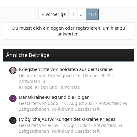
Vorherige
1
…
162
Du musst dich einloggen oder registrieren, um hier zu
antworten.
Ähnliche Beiträge
Kriegsberichte von Soldaten aus der Ukraine
Gestartet von Dr.Feelgood
16. Oktober 2023
Antworten: 3
Kriege, Krisen und Terrorakte
Der Ukraine-Krieg und die Folgen
D
Gestartet von dodo
16. August 2022
Antworten: 99
Zeitgeschehen, Politik und Gesellschaft
(Mögliche)Auswirkungen des Ukraine Krieges
Gestartet von a-roy
10. April 2022
Antworten: 53
Zeitgeschehen, Politik und Gesellschaft