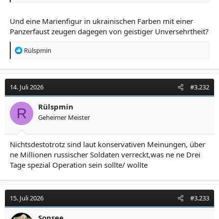
Und eine Marienfigur in ukrainischen Farben mit einer
Panzerfaust zeugen dagegen von geistiger Unversehrtheit?
R
Rülspmin
e
a
k
t
14. Juli 2026
#3.232
i
o
Rülspmin
R
n
Geheimer Meister
e
n
:
Nichtsdestotrotz sind laut konservativen Meinungen, über
ne Millionen russischer Soldaten verreckt,was ne ne Drei
Tage spezial Operation sein sollte/ wollte
15. Juli 2026
#3.233
Sonsee