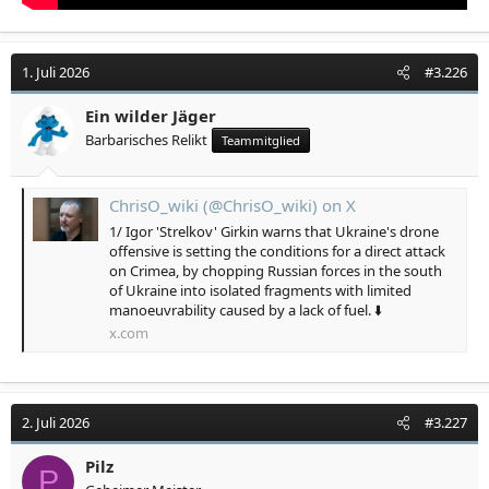
1. Juli 2026
#3.226
Ein wilder Jäger
Barbarisches Relikt
Teammitglied
ChrisO_wiki (@ChrisO_wiki) on X
1/ Igor 'Strelkov' Girkin warns that Ukraine's drone
offensive is setting the conditions for a direct attack
on Crimea, by chopping Russian forces in the south
of Ukraine into isolated fragments with limited
manoeuvrability caused by a lack of fuel. ⬇️
x.com
2. Juli 2026
#3.227
Pilz
P