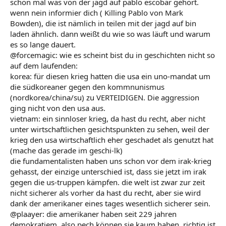
schon mal was von der jagd auf pablo escobar gehört.
wenn nein informier dich ( Killing Pablo von Mark
Bowden), die ist nämlich in teilen mit der jagd auf bin
laden ähnlich. dann weißt du wie so was läuft und warum
es so lange dauert.
@forcemagic: wie es scheint bist du in geschichten nicht so
auf dem laufenden:
korea: für diesen krieg hatten die usa ein uno-mandat um
die südkoreaner gegen den kommnunismus
(nordkorea/china/su) zu VERTEIDIGEN. Die aggression
ging nicht von den usa aus.
vietnam: ein sinnloser krieg, da hast du recht, aber nicht
unter wirtschaftlichen gesichtspunkten zu sehen, weil der
krieg den usa wirtschaftlich eher geschadet als genutzt hat
(mache das gerade im geschi-lk)
die fundamentalisten haben uns schon vor dem irak-krieg
gehasst, der einzige unterschied ist, dass sie jetzt im irak
gegen die us-truppen kämpfen. die welt ist zwar zur zeit
nicht sicherer als vorher da hast du recht, aber sie wird
dank der amerikaner eines tages wesentlich sicherer sein.
@plaayer: die amerikaner haben seit 229 jahren
demokratiem, also pech können sie kaum haben. richtig ist