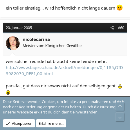
ein toller einstieg... wird hoffentlich nicht lange dauern
20. Januar 2005
#60
nicolecarina
Meister vom Königlichen Gewölbe
wer solche freunde hat braucht keine feinde mehr:
http://www.tagesschau.de/aktuell/meldungen/0,1185,OID
3982070_REF1,00.html
parsifal, gut dass dir sowas nicht auf den selbigen geht.
sorry ich wollte echt nicht polemisch werden, aber ich
Diese Seite verwendet Cookies, um Inhalte zu personalisieren und dich
wunder mich doch sehr, wie man dieses regime
Obe
nach der Registrierung angemeldet zu halten. Durch die Nutzung
gutsprechen kann.
unserer Webseite erklärst du dich damit einverstanden.
Unt
@hammerhand´s sig
Akzeptieren
Erfahre mehr…
was war denn in deiner analen phase los?