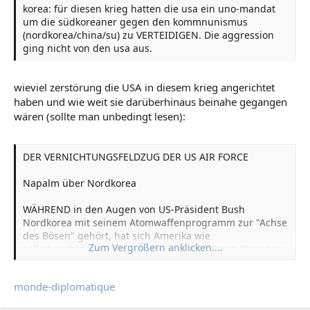
korea: für diesen krieg hatten die usa ein uno-mandat
um die südkoreaner gegen den kommnunismus
(nordkorea/china/su) zu VERTEIDIGEN. Die aggression
ging nicht von den usa aus.
wieviel zerstörung die USA in diesem krieg angerichtet
haben und wie weit sie darüberhinaus beinahe gegangen
wären (sollte man unbedingt lesen):
DER VERNICHTUNGSFELDZUG DER US AIR FORCE
Napalm über Nordkorea
WÄHREND in den Augen von US-Präsident Bush
Nordkorea mit seinem Atomwaffenprogramm zur "Achse
des Bösen" gehört, hat sich Amerika wie
Zum Vergrößern anklicken....
selbstverständlich die Rolle des unschuldigen Riesen zu
Eigen gemacht. Dabei waren es gerade die Vereinigten
Staaten, die seit den 1940er- Jahren in Nordostasien
monde-diplomatique
immer wieder Massenvernichtungswaffen eingesetzt
haben. In welchem Ausmaß die US Air Force Nordkorea