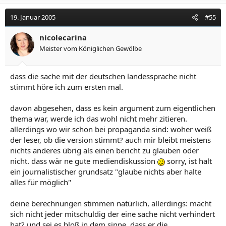
zerstört hat, zeigt ein Blick in die Archive.
19. Januar 2005
#55
Der von 1950 bis 1953 dauernde Koreakrieg wird oft als
der vergessene Krieg bezeichnet, aber man sollte wohl
nicolecarina
eher von einem unbekannten Krieg sprechen. Als
Meister vom Königlichen Gewölbe
Historiker, der über diesen Krieg geforscht hat,
empfinde ich es immer noch als das eindrücklichste
Faktum, wie verheerend die Wirkung der Luftangriffe
dass die sache mit der deutschen landessprache nicht
war, mit denen die US Air Force damals Nordkorea
stimmt höre ich zum ersten mal.
überzog. Sie beschränkte sich nicht auf das großflächige
Dauerbombardement mit Brandbomben, sondern
davon abgesehen, dass es kein argument zum eigentlichen
drohte auch mit dem Einsatz atomarer und chemischer
thema war, werde ich das wohl nicht mehr zitieren.
Waffen.(1) Noch in der Endphase des Krieges, von der
weder unter Historikern noch in aktuellen Analysen
allerdings wo wir schon bei propaganda sind: woher weiß
kaum je die Rede ist, wurden die riesigen Staudämme
der leser, ob die version stimmt? auch mir bleibt meistens
Nordkoreas zerstört.
nichts anderes übrig als einen bericht zu glauben oder
nicht. dass wär ne gute mediendiskussion
sorry, ist halt
Überhaupt wird der Koreakrieg im Rückblick lediglich als
ein journalistischer grundsatz "glaube nichts aber halte
eine begrenzte militärische Auseinandersetzung
alles für möglich"
wahrgenommen. Tatsächlich gleicht seine
Durchführung aber dem Luftkrieg 1943-1945, der gegen
deine berechnungen stimmen natürlich, allerdings: macht
das kaiserliche Japan geführt wurde - viele US-
sich nicht jeder mitschuldig der eine sache nicht verhindert
Befehlshaber im Koreakrieg waren noch dieselben wie
im Krieg gegen Japan. Während aber die
hat? und sei es bloß in dem sinne, dass er die