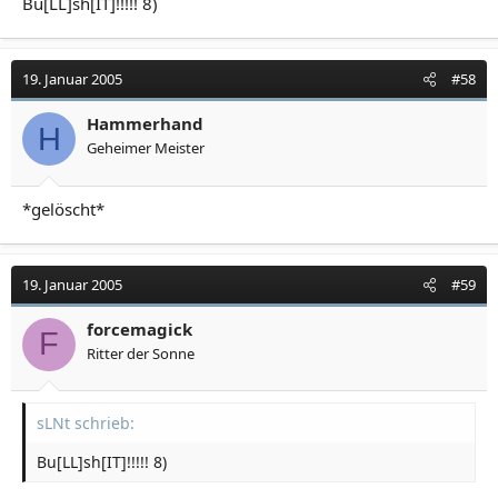
Bu[LL]sh[IT]!!!!! 8)
19. Januar 2005
#58
Hammerhand
H
Geheimer Meister
*gelöscht*
19. Januar 2005
#59
forcemagick
F
Ritter der Sonne
sLNt schrieb:
Bu[LL]sh[IT]!!!!! 8)