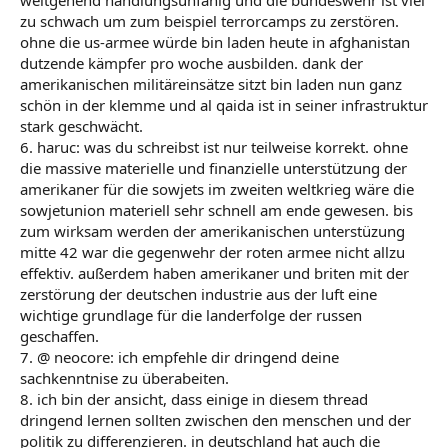
weitgehend handlungsunfähig und die bundeswehr ist viel
zu schwach um zum beispiel terrorcamps zu zerstören.
ohne die us-armee würde bin laden heute in afghanistan
dutzende kämpfer pro woche ausbilden. dank der
amerikanischen militäreinsätze sitzt bin laden nun ganz
schön in der klemme und al qaida ist in seiner infrastruktur
stark geschwächt.
6. haruc: was du schreibst ist nur teilweise korrekt. ohne
die massive materielle und finanzielle unterstützung der
amerikaner für die sowjets im zweiten weltkrieg wäre die
sowjetunion materiell sehr schnell am ende gewesen. bis
zum wirksam werden der amerikanischen unterstüzung
mitte 42 war die gegenwehr der roten armee nicht allzu
effektiv. außerdem haben amerikaner und briten mit der
zerstörung der deutschen industrie aus der luft eine
wichtige grundlage für die landerfolge der russen
geschaffen.
7. @ neocore: ich empfehle dir dringend deine
sachkenntnise zu überabeiten.
8. ich bin der ansicht, dass einige in diesem thread
dringend lernen sollten zwischen den menschen und der
politik zu differenzieren. in deutschland hat auch die