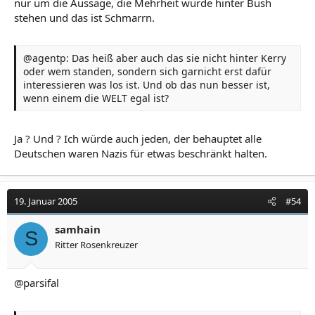
es wieder zu einer Katastrophe kommt. Drei oder vier
nur um die Aussage, die Mehrheit würde hinter Bush
Attentate wie am 11. September - und Amerika ist ein
stehen und das ist Schmarrn.
faschistisches Land."
@agentp: Das heiß aber auch das sie nicht hinter Kerry
oder wem standen, sondern sich garnicht erst dafür
interessieren was los ist. Und ob das nun besser ist,
wenn einem die WELT egal ist?
Ja ? Und ? Ich würde auch jeden, der behauptet alle
Deutschen waren Nazis für etwas beschränkt halten.
19. Januar 2005
#54
samhain
S
Ritter Rosenkreuzer
@parsifal