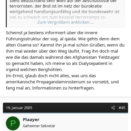
steht deutschland sehr wohl auf der abschussliste der
terrorristen. der Bnd ist im netz der bürokratie
weitgehend handlungsunfähig und die bundeswehr ist
viel zu schwach um zum beispiel terrorcamps zu
Zum Vergrößern anklicken....
zerstören. ohne die us-armee würde bin laden heute in
afghanistan dutzende kämpfer pro woche ausbilden.
Scheinst ja bestens informiert über die innere
dank der amerikanischen militäreinsätze sitzt bin laden
Führungsstruktur der sog. al qaida. Wie gehts denn dem
nun ganz schön in der klemme und al qaida ist in seiner
alten Osama so? Kannst ihn ja mal schön Grüßen, wenn du
infrastruktur stark geschwächt.
ihm mal wieder über den Weg läufst. Frag ihn doch mal
wie die das damals während des Afghanistan 'Feldzuges'
so gemacht haben, ich meine so als Dialysepatient in
irgend welchen Berghöhlen.
Im Ernst, glaub doch nicht alles, was uns das
amerikanische Propagandaministerium so vorsetzt, und
fang mal an, Informationen zu hinterfragen.
19. Januar 2005
#45
Plaayer
P
Geheimer Sekretär