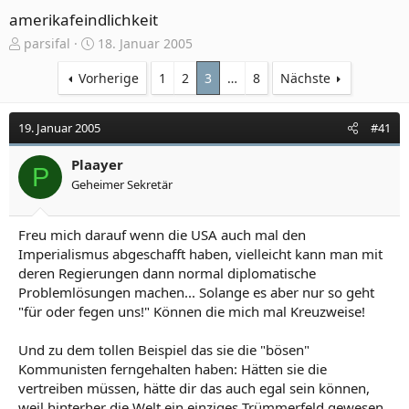
amerikafeindlichkeit
E
E
parsifal
18. Januar 2005
r
r
s
s
Vorherige
1
2
3
…
8
Nächste
t
t
e
e
19. Januar 2005
#41
l
l
l
l
e
Plaayer
t
P
r
a
Geheimer Sekretär
m
Freu mich darauf wenn die USA auch mal den
Imperialismus abgeschafft haben, vielleicht kann man mit
deren Regierungen dann normal diplomatische
Problemlösungen machen... Solange es aber nur so geht
"für oder fegen uns!" Können die mich mal Kreuzweise!
Und zu dem tollen Beispiel das sie die "bösen"
Kommunisten ferngehalten haben: Hätten sie die
vertreiben müssen, hätte dir das auch egal sein können,
weil hinterher die Welt ein einziges Trümmerfeld gewesen