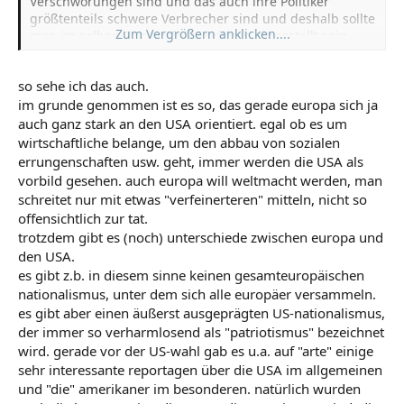
Verschwörungen sind und das auch ihre Politiker
größtenteils schwere Verbrecher sind und deshalb sollte
Zum Vergrößern anklicken....
man im selben Zug auch EU-Kritisch eingestellt sein -
sonst tut man den Amerikanern unrecht.
so sehe ich das auch.
im grunde genommen ist es so, das gerade europa sich ja
auch ganz stark an den USA orientiert. egal ob es um
wirtschaftliche belange, um den abbau von sozialen
errungenschaften usw. geht, immer werden die USA als
vorbild gesehen. auch europa will weltmacht werden, man
schreitet nur mit etwas "verfeinerteren" mitteln, nicht so
offensichtlich zur tat.
trotzdem gibt es (noch) unterschiede zwischen europa und
den USA.
es gibt z.b. in diesem sinne keinen gesamteuropäischen
nationalismus, unter dem sich alle europäer versammeln.
es gibt aber einen äußerst ausgeprägten US-nationalismus,
der immer so verharmlosend als "patriotismus" bezeichnet
wird. gerade vor der US-wahl gab es u.a. auf "arte" einige
sehr interessante reportagen über die USA im allgemeinen
und "die" amerikaner im besonderen. natürlich wurden