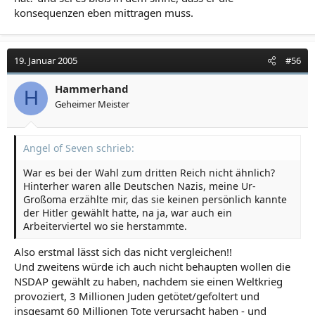
Atomwaffenangriffe auf Hiroshima und Nagasaki vom 6.
konsequenzen eben mittragen muss.
und 9. August 1945 mittlerweile aus ganz verschiedenen
Perspektiven untersucht wurden, haben die
Brandbombenangriffe auf japanische und koreanische
19. Januar 2005
#56
Städte weit weniger Beachtung gefunden. Und noch
weniger bekannt ist, dass die USA auch noch nach dem
Hammerhand
Koreakrieg in Nordostasien auf ihre überlegene
H
Luftwaffe und auf Nuklearwaffen setzten. Damit haben
Geheimer Meister
sie die politischen Optionen Nordkoreas definiert und
die nationale Sicherheitsstrategie Pjöngjangs
beeinflusst...
Angel of Seven schrieb:
War es bei der Wahl zum dritten Reich nicht ähnlich?
Hinterher waren alle Deutschen Nazis, meine Ur-
Großoma erzählte mir, das sie keinen persönlich kannte
der Hitler gewählt hatte, na ja, war auch ein
Arbeiterviertel wo sie herstammte.
Also erstmal lässt sich das nicht vergleichen!!
Und zweitens würde ich auch nicht behaupten wollen die
NSDAP gewählt zu haben, nachdem sie einen Weltkrieg
provoziert, 3 Millionen Juden getötet/gefoltert und
insgesamt 60 Millionen Tote verursacht haben - und