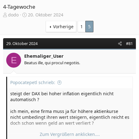
4-Tagewoche
E
E
dodo
20. Oktober 2024
r
r
s
s
Vorherige
1
5
t
t
e
e
29. Oktober 2024
#81
l
l
l
l
e
Ehemaliger_User
t
E
r
a
Beatus ille, qui procul negotiis.
m
Popocatepetl schrieb:
steigt der DAX bei hoher inflation eigentlich nicht
automatisch ?
ich mein, eine firma muss ja für höhere aktienkurse
nicht umbedingt ihren wert steigern, eigentlich reicht es
doch schon wenn geld an wert verliert ?
Zum Vergrößern anklicken....