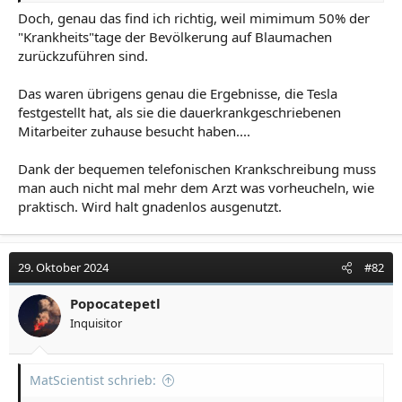
Doch, genau das find ich richtig, weil mimimum 50% der
"Krankheits"tage der Bevölkerung auf Blaumachen
oh, und neues von der arbeitgeber front:
zurückzuführen sind.
tolle idee !!!
Das waren übrigens genau die Ergebnisse, die Tesla
festgestellt hat, als sie die dauerkrankgeschriebenen
nachdem sich die leute schon halbtot zur arbeit
Mitarbeiter zuhause besucht haben....
geschleppt haben, bloß um ihre 300 euro "gesundsein"
belohnung zu bekommen (wovon man am ende eh bloß
Dank der bequemen telefonischen Krankschreibung muss
100 behält...), nun also peitsche statt zuckerbrot.
man auch nicht mal mehr dem Arzt was vorheucheln, wie
praktisch. Wird halt gnadenlos ausgenutzt.
mal wieder genau der falsche ansatz...
29. Oktober 2024
#82
Popocatepetl
Inquisitor
MatScientist schrieb: