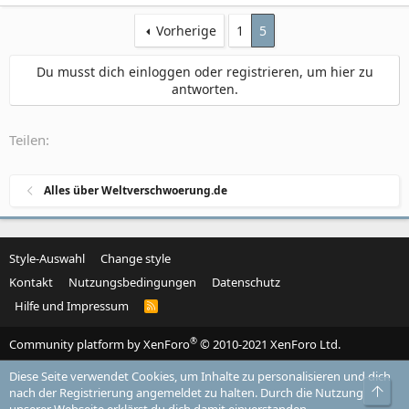
Vorherige
1
5
Du musst dich einloggen oder registrieren, um hier zu
antworten.
Teilen:
Alles über Weltverschwoerung.de
Style-Auswahl
Change style
Kontakt
Nutzungsbedingungen
Datenschutz
Hilfe und Impressum
R
S
S
®
Community platform by XenForo
© 2010-2021 XenForo Ltd.
Diese Seite verwendet Cookies, um Inhalte zu personalisieren und dich
Obe
nach der Registrierung angemeldet zu halten. Durch die Nutzung