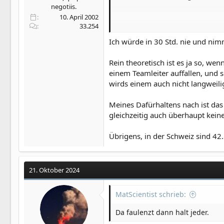
negotiis.
10. April 2002
33.254
theoretisch 25%, ja. wobei es da
Ich würde in 30 Std. nie und nim
doch nochmal (!), wenn in den 30
Rein theoretisch ist es ja so, w
der AG freut sich, weil die leute
einem Teamleiter auffallen, und 
entstehen, wo dann steuern fließ
wirds einem auch nicht langweili
Meines Dafürhaltens nach ist das 
gleichzeitig auch überhaupt keine
der weg anders herum ist letztl
dann überhaupt bezahlen ?
Übrigens, in der Schweiz sind 4
*das ist übrigens der witz bei
21. Oktober 2024
anstieg des lohns ja auch autom
MatScientist schrieb:
Da faulenzt dann halt jeder.