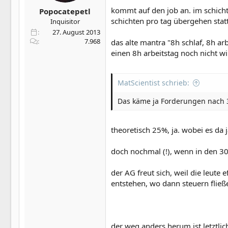
kommt auf den job an. im schichtb
Popocatepetl
schichten pro tag übergehen statt
Inquisitor
27. August 2013
7.968
das alte mantra "8h schlaf, 8h ar
einen 8h arbeitstag noch nicht wi
MatScientist schrieb:
Das käme ja Forderungen nach 
theoretisch 25%, ja. wobei es da 
doch nochmal (!), wenn in den 30h 
der AG freut sich, weil die leute e
entstehen, wo dann steuern fließe
der weg anders herum ist letztlic