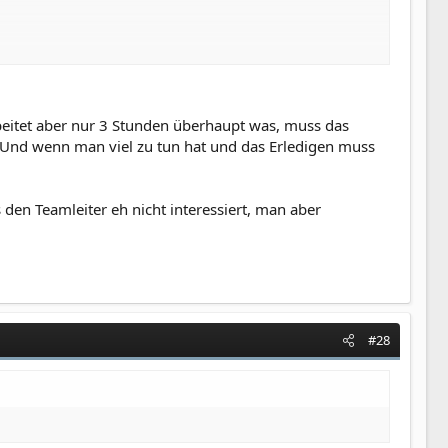
 angerissen wird.
in-win für alle ???
rbeitet aber nur 3 Stunden überhaupt was, muss das
der staat freut sich, weil plötzlich ganz viele jobs
. Und wenn man viel zu tun hat und das Erledigen muss
 den Teamleiter eh nicht interessiert, man aber
machen den halben tag eh nix, wofür soll ich sie denn
m ende mehr geld in der tasche haben, sondern das mit
#28