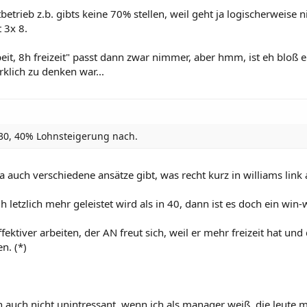
etrieb z.b. gibts keine 70% stellen, weil geht ja logischerweise n
 3x 8.
beit, 8h freizeit" passt dann zwar nimmer, aber hmm, ist eh bloß e
rklich zu denken war...
30, 40% Lohnsteigerung nach.
ja auch verschiedene ansätze gibt, was recht kurz in williams link
letzlich mehr geleistet wird als in 40, dann ist es doch ein win-w
ffektiver arbeiten, der AN freut sich, weil er mehr freizeit hat und 
n. (*)
h auch nicht unintressant. wenn ich als manager weiß, die leute m