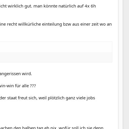
icht wirklich gut. man könnte natürlich auf 4x 6h
ine recht willkürliche einteilung bzw aus einer zeit wo an
 angerissen wird.
in-win für alle ???
der staat freut sich, weil plötzlich ganz viele jobs
achen den halben tag eh nix, wofür soll ich sie denn