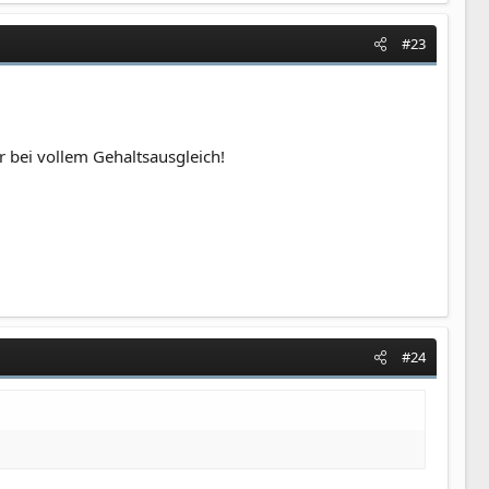
#23
r bei vollem Gehaltsausgleich!
#24