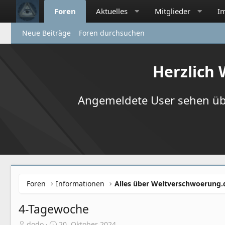
Foren
Aktuelles
Mitglieder
I
Neue Beiträge
Foren durchsuchen
Herzlich
Angemeldete User sehen übr
Foren
Informationen
Alles über Weltverschwoerung.
4-Tagewoche
E
E
dodo
20. Oktober 2024