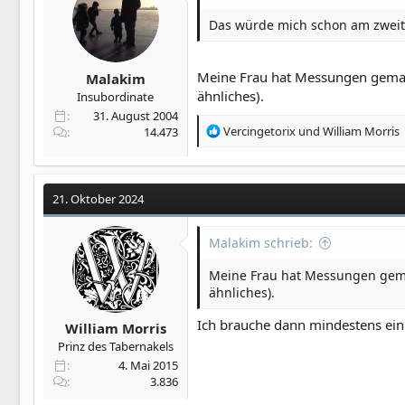
Das würde mich schon am zweit
Meine Frau hat Messungen gemac
Malakim
ähnliches).
Insubordinate
31. August 2004
R
Vercingetorix
und
William Morris
14.473
e
a
k
t
21. Oktober 2024
i
o
Malakim schrieb:
n
e
Meine Frau hat Messungen gema
n
ähnliches).
:
Ich brauche dann mindestens ein
William Morris
Prinz des Tabernakels
4. Mai 2015
3.836