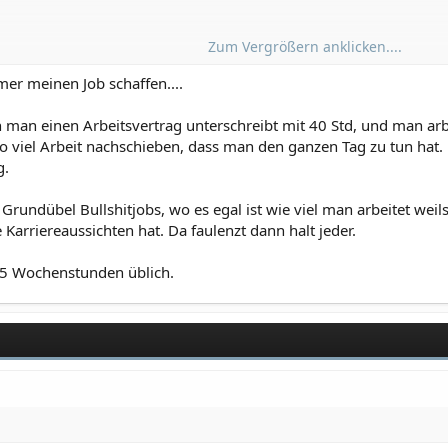
Zum Vergrößern anklicken....
 ja auch verschiedene ansätze gibt, was recht kurz in williams link
mer meinen Job schaffen....
h letzlich mehr geleistet wird als in 40, dann ist es doch ein win-w
enn man einen Arbeitsvertrag unterschreibt mit 40 Std, und man a
 effektiver arbeiten, der AN freut sich, weil er mehr freizeit hat und 
so viel Arbeit nachschieben, dass man den ganzen Tag zu tun hat
en. (*)
g.
Grundübel Bullshitjobs, wo es egal ist wie viel man arbeitet weils
 Karriereaussichten hat. Da faulenzt dann halt jeder.
ich auch nicht unintressant. wenn ich als manager weiß, die leute 
2.5 Wochenstunden üblich.
 der ganzen mindestlohndebatte. geht nicht darum das die leute a
atisch die steuern steigen.