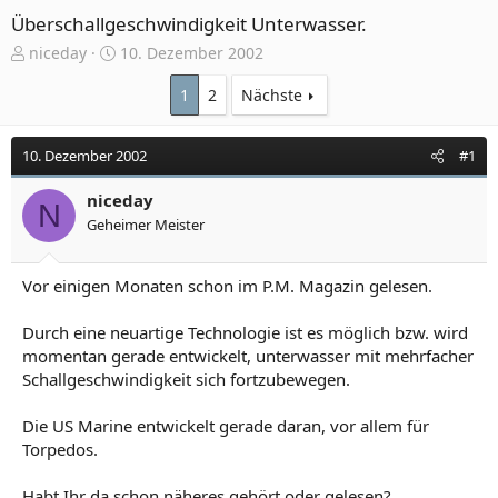
Überschallgeschwindigkeit Unterwasser.
E
E
niceday
10. Dezember 2002
r
r
s
s
1
2
Nächste
t
t
e
e
10. Dezember 2002
#1
l
l
l
l
e
niceday
t
N
r
a
Geheimer Meister
m
Vor einigen Monaten schon im P.M. Magazin gelesen.
Durch eine neuartige Technologie ist es möglich bzw. wird
momentan gerade entwickelt, unterwasser mit mehrfacher
Schallgeschwindigkeit sich fortzubewegen.
Die US Marine entwickelt gerade daran, vor allem für
Torpedos.
Habt Ihr da schon näheres gehört oder gelesen?