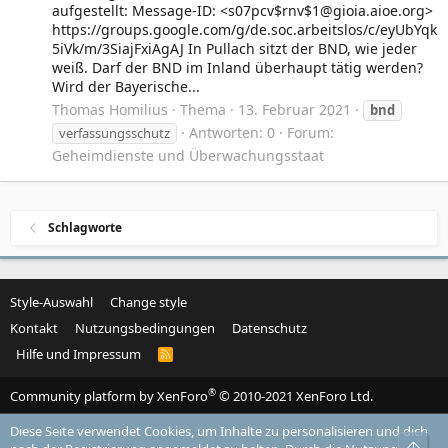
aufgestellt: Message-ID: <s07pcv$rnv$1@gioia.aioe.org>
https://groups.google.com/g/de.soc.arbeitslos/c/eyUbYqk
5iVk/m/3SiajFxiAgAJ In Pullach sitzt der BND, wie jeder
weiß. Darf der BND im Inland überhaupt tätig werden?
Wird der Bayerische...
Thomas Homilius
Thema
13. Februar 2021
bnd
Antworten: 0
Forum:
verfassungsschutz
Geheimdienste und Überwachungsstaat
Schlagworte
Style-Auswahl
Change style
Kontakt
Nutzungsbedingungen
Datenschutz
Hilfe und Impressum
R
S
S
®
Community platform by XenForo
© 2010-2021 XenForo Ltd.
Diese Seite verwendet Cookies, um Inhalte zu personalisieren und dich
Obe