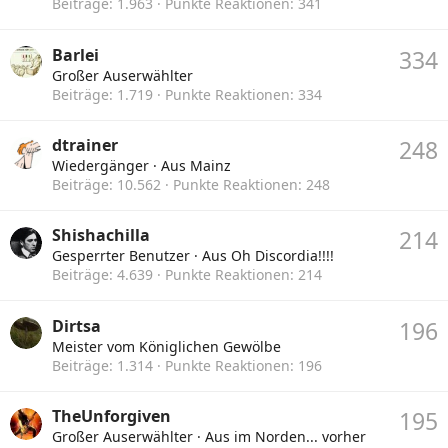
Beiträge
1.963
Punkte Reaktionen
341
Barlei
334
Großer Auserwählter
Beiträge
1.719
Punkte Reaktionen
334
dtrainer
248
Wiedergänger
·
Aus
Mainz
Beiträge
10.562
Punkte Reaktionen
248
Shishachilla
214
Gesperrter Benutzer
·
Aus
Oh Discordia!!!!
Beiträge
4.639
Punkte Reaktionen
214
Dirtsa
196
Meister vom Königlichen Gewölbe
Beiträge
1.314
Punkte Reaktionen
196
TheUnforgiven
195
Großer Auserwählter
·
Aus
im Norden... vorher