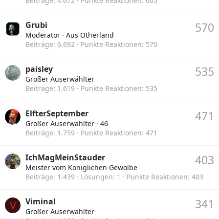
Beiträge
4.672
Punkte Reaktionen
605
Grubi
570
Moderator
·
Aus
Otherland
Beiträge
6.692
Punkte Reaktionen
570
paisley
535
Großer Auserwählter
Beiträge
1.619
Punkte Reaktionen
535
ElfterSeptember
471
Großer Auserwählter
·
46
Beiträge
1.759
Punkte Reaktionen
471
IchMagMeinStauder
403
Meister vom Königlichen Gewölbe
Beiträge
1.439
Lösungen
1
Punkte Reaktionen
403
Viminal
341
V
Großer Auserwählter