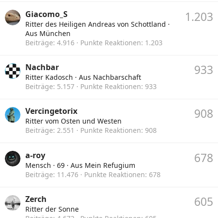
Giacomo_S
1.203
Ritter des Heiligen Andreas von Schottland
·
Aus
München
Beiträge
4.916
Punkte Reaktionen
1.203
Nachbar
933
Ritter Kadosch
·
Aus
Nachbarschaft
Beiträge
5.157
Punkte Reaktionen
933
Vercingetorix
908
Ritter vom Osten und Westen
Beiträge
2.551
Punkte Reaktionen
908
a-roy
678
Mensch
·
69
·
Aus
Mein Refugium
Beiträge
11.476
Punkte Reaktionen
678
Zerch
605
Ritter der Sonne