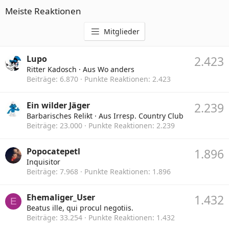
Meiste Reaktionen
Mitglieder
Lupo
2.423
Ritter Kadosch
·
Aus
Wo anders
Beiträge
6.870
Punkte Reaktionen
2.423
Ein wilder Jäger
2.239
Barbarisches Relikt
·
Aus
Irresp. Country Club
Beiträge
23.000
Punkte Reaktionen
2.239
Popocatepetl
1.896
Inquisitor
Beiträge
7.968
Punkte Reaktionen
1.896
Ehemaliger_User
1.432
E
Beatus ille, qui procul negotiis.
Beiträge
33.254
Punkte Reaktionen
1.432