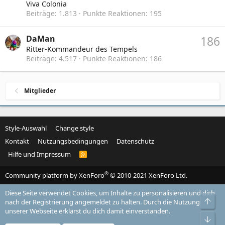
Viva Colonia
Beiträge
1.813
Punkte Reaktionen
195
DaMan
186
Ritter-Kommandeur des Tempels
Beiträge
4.517
Punkte Reaktionen
186
Mitglieder
Style-Auswahl
Change style
Kontakt
Nutzungsbedingungen
Datenschutz
Hilfe und Impressum
R
S
S
®
Community platform by XenForo
© 2010-2021 XenForo Ltd.
Diese Seite verwendet Cookies, um Inhalte zu personalisieren und dich
Obe
nach der Registrierung angemeldet zu halten. Durch die Nutzung
unserer Webseite erklärst du dich damit einverstanden.
Unt