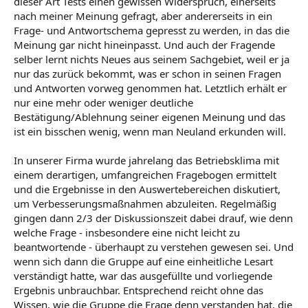
dieser Art Tests einen gewissen Widerspruch, einerseits
nach meiner Meinung gefragt, aber andererseits in ein
Frage- und Antwortschema gepresst zu werden, in das die
Meinung gar nicht hineinpasst. Und auch der Fragende
selber lernt nichts Neues aus seinem Sachgebiet, weil er ja
nur das zurück bekommt, was er schon in seinen Fragen
und Antworten vorweg genommen hat. Letztlich erhält er
nur eine mehr oder weniger deutliche
Bestätigung/Ablehnung seiner eigenen Meinung und das
ist ein bisschen wenig, wenn man Neuland erkunden will.
In unserer Firma wurde jahrelang das Betriebsklima mit
einem derartigen, umfangreichen Fragebogen ermittelt
und die Ergebnisse in den Auswertebereichen diskutiert,
um Verbesserungsmaßnahmen abzuleiten. Regelmäßig
gingen dann 2/3 der Diskussionszeit dabei drauf, wie denn
welche Frage - insbesondere eine nicht leicht zu
beantwortende - überhaupt zu verstehen gewesen sei. Und
wenn sich dann die Gruppe auf eine einheitliche Lesart
verständigt hatte, war das ausgefüllte und vorliegende
Ergebnis unbrauchbar. Entsprechend reicht ohne das
Wissen, wie die Gruppe die Frage denn verstanden hat, die