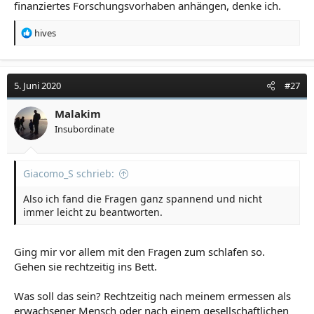
finanziertes Forschungsvorhaben anhängen, denke ich.
R
hives
e
a
k
t
5. Juni 2020
#27
i
o
Malakim
n
Insubordinate
e
n
:
Giacomo_S schrieb:
Also ich fand die Fragen ganz spannend und nicht
immer leicht zu beantworten.
Ging mir vor allem mit den Fragen zum schlafen so.
Gehen sie rechtzeitig ins Bett.
Was soll das sein? Rechtzeitig nach meinem ermessen als
erwachsener Mensch oder nach einem gesellschaftlichen