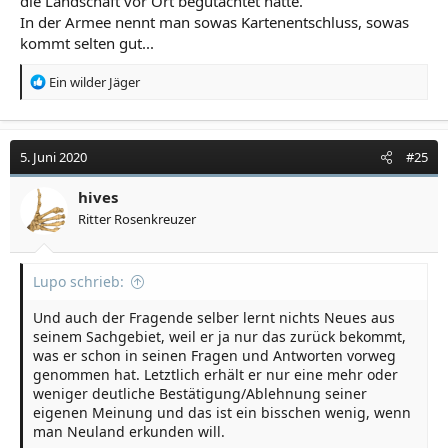
die Landschaft vor Ort begutachtet hätte.
In der Armee nennt man sowas Kartenentschluss, sowas
kommt selten gut...
R
Ein wilder Jäger
e
a
k
t
5. Juni 2020
#25
i
o
hives
n
Ritter Rosenkreuzer
e
n
:
Lupo schrieb:
Und auch der Fragende selber lernt nichts Neues aus
seinem Sachgebiet, weil er ja nur das zurück bekommt,
was er schon in seinen Fragen und Antworten vorweg
genommen hat. Letztlich erhält er nur eine mehr oder
weniger deutliche Bestätigung/Ablehnung seiner
eigenen Meinung und das ist ein bisschen wenig, wenn
man Neuland erkunden will.