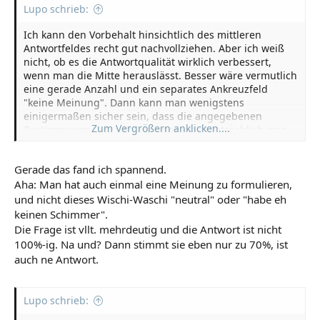
Lupo schrieb:
Ich kann den Vorbehalt hinsichtlich des mittleren
Antwortfeldes recht gut nachvollziehen. Aber ich weiß
nicht, ob es die Antwortqualität wirklich verbessert,
wenn man die Mitte herauslässt. Besser wäre vermutlich
eine gerade Anzahl und ein separates Ankreuzfeld
"keine Meinung". Dann kann man wenigstens
einigermaßen sicher sein, dass die angegebenen
Zum Vergrößern anklicken....
Zustimmungs- oder Ablehnungsgrade tatsächlich eine
Meinung wiedergeben und nicht nur aus Verlegenheit
irgendwas in der Mitte angekreuzt wurde.
Gerade das fand ich spannend.
Aha: Man hat auch einmal eine Meinung zu formulieren,
und nicht dieses Wischi-Waschi "neutral" oder "habe eh
keinen Schimmer".
Die Frage ist vllt. mehrdeutig und die Antwort ist nicht
100%-ig. Na und? Dann stimmt sie eben nur zu 70%, ist
auch ne Antwort.
Lupo schrieb: