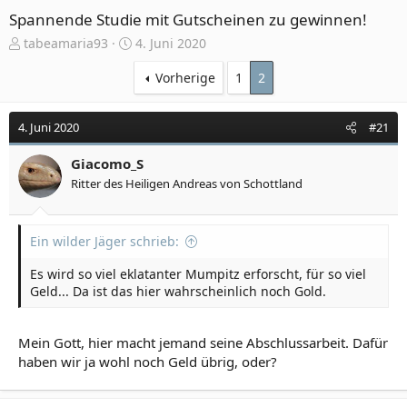
Spannende Studie mit Gutscheinen zu gewinnen!
E
E
tabeamaria93
4. Juni 2020
r
r
s
s
Vorherige
1
2
t
t
e
e
4. Juni 2020
#21
l
l
l
l
e
Giacomo_S
t
r
a
Ritter des Heiligen Andreas von Schottland
m
Ein wilder Jäger schrieb:
Es wird so viel eklatanter Mumpitz erforscht, für so viel
Geld... Da ist das hier wahrscheinlich noch Gold.
Mein Gott, hier macht jemand seine Abschlussarbeit. Dafür
haben wir ja wohl noch Geld übrig, oder?