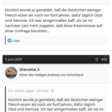
Kürzlich wurde ja gemeldet, daß die Deutschen weniger
Fleisch essen als noch vor fünf Jahren, dafür täglich Obst
und Gemüse. Ich war einigermaßen baff, als sie im
nächsten Satz frech zugaben, daß diese Erkenntnisse auf
einer Umfrage beruhten...
R
Lupo
e
a
k
t
5. Juni 2020
#33
i
o
Giacomo_S
n
Ritter des Heiligen Andreas von Schottland
e
n
:
Ein wilder Jäger schrieb:
Kürzlich wurde ja gemeldet, daß die Deutschen weniger
Fleisch essen als noch vor fünf Jahren, dafür täglich
Obst und Gemüse. Ich war einigermaßen baff, als sie im