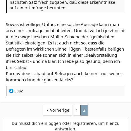
nächsten Satz frech zugaben, daß diese Erkenntnisse
auf einer Umfrage beruhten...
Sowas ist völliger Unfug, eine solche Aussage kann man
aus einer Umfrage nicht ableiten. Und da will ich jetzt nicht
in die ewige Lieschen-Müller-Schiene der "gefälschten
Statistik" einsteigen. Es ist auch nicht so, dass die
Befragten im wirklichen Sinne "lügen", bestenfalls belügen
sie sich selbst. Sie sonnen sich in einer Idealvorstellung
ihres Selbst - und na klar: Ich lebe ja so gesund, denn ich
bin schlau.
Pornovideos schaut auf Befragen auch keiner - nur woher
kommen dann die ganzen Klicks?
R
Lupo
e
a
k
Vorherige
1
2
t
i
o
Du musst dich einloggen oder registrieren, um hier zu
n
antworten.