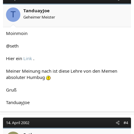
TanduayJoe
T
Geheimer Meister
Moinmoin
@seth
Hier ein
Link
.
Meiner Meinung nach ist diese Lehre von den Memen
absoluter Humbug
Gruß
TanduayJoe
14. April 2002
#4