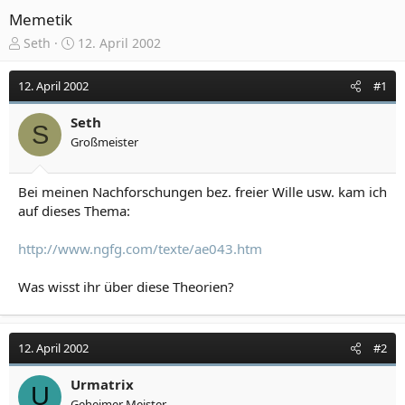
Memetik
E
E
Seth
12. April 2002
r
r
s
s
12. April 2002
#1
t
t
e
e
Seth
l
l
S
Großmeister
l
l
e
t
r
a
Bei meinen Nachforschungen bez. freier Wille usw. kam ich
m
auf dieses Thema:
http://www.ngfg.com/texte/ae043.htm
Was wisst ihr über diese Theorien?
12. April 2002
#2
Urmatrix
U
Geheimer Meister