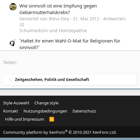
Wie sinnvoll ist eine Impfung gegen
Gebärmutterhalskrebs?
Gestartet von Bona-Dea
31. Mai 2012
Antworten:
32
Schulmedizin und Homöopathie
`Haltet ihr einen Wahl-O-Mat für Religionen für
sinnvoll?´
Gestartet von Tommy Walker
4. Oktober 2009
Antworten: 27
Teilen:
Glaube und Religion
Grippewelle rollt an - Impfung sinnvoll?
Zeitgeschehen, Politik und Gesellschaft
Gestartet von Don
21. Oktober 2004
Antworten:
175
Schulmedizin und Homöopathie
Style-Auswahl
Change style
Kontakt
Nutzungsbedingungen
Datenschutz
Hilfe und Impressum
R
S
S
®
Community platform by XenForo
© 2010-2021 XenForo Ltd.