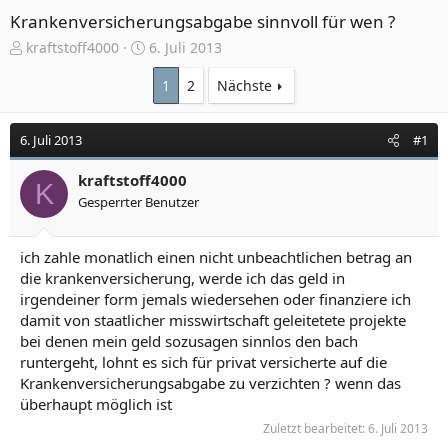
Krankenversicherungsabgabe sinnvoll für wen ?
E
E
kraftstoff4000
6. Juli 2013
r
r
s
s
1
2
Nächste
t
t
e
e
6. Juli 2013
#1
l
l
l
l
e
kraftstoff4000
t
K
r
a
Gesperrter Benutzer
m
ich zahle monatlich einen nicht unbeachtlichen betrag an
die krankenversicherung, werde ich das geld in
irgendeiner form jemals wiedersehen oder finanziere ich
damit von staatlicher misswirtschaft geleitetete projekte
bei denen mein geld sozusagen sinnlos den bach
runtergeht, lohnt es sich für privat versicherte auf die
Krankenversicherungsabgabe zu verzichten ? wenn das
überhaupt möglich ist
Zuletzt bearbeitet:
6. Juli 2013