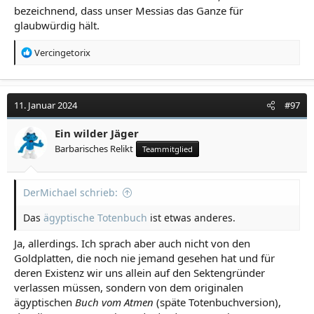
bezeichnend, dass unser Messias das Ganze für
glaubwürdig hält.
R
Vercingetorix
e
a
k
t
11. Januar 2024
#97
i
o
Ein wilder Jäger
n
Barbarisches Relikt
Teammitglied
e
n
:
DerMichael schrieb:
Das
ägyptische Totenbuch
ist etwas anderes.
Ja, allerdings. Ich sprach aber auch nicht von den
Goldplatten, die noch nie jemand gesehen hat und für
deren Existenz wir uns allein auf den Sektengründer
verlassen müssen, sondern von dem originalen
ägyptischen
Buch vom Atmen
(späte Totenbuchversion),