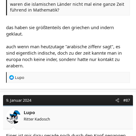
waren die islamischen Länder nicht mal eine ganze Zeit
führend in Mathematik?
das haben sie größtenteils den griechen und indern
geklaut.
auch wenn man heutzutage "arabische ziffenr sagt", es
sind eigentlich indische, doch zu der zeit kannte man in
europa noch keine inder, sondenr hatte nur kontakt zu
arabern.
R
Lupo
e
a
k
t
9. Januar 2024
#87
i
o
Lupo
n
Ritter Kadosch
e
n
:
Eines ist mir dazu gerade noch durch den Kopf gegangen.