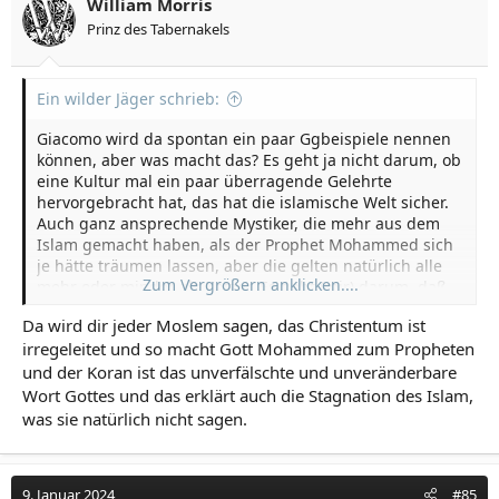
William Morris
Prinz des Tabernakels
Ein wilder Jäger schrieb:
Giacomo wird da spontan ein paar Ggbeispiele nennen
können, aber was macht das? Es geht ja nicht darum, ob
eine Kultur mal ein paar überragende Gelehrte
hervorgebracht hat, das hat die islamische Welt sicher.
Auch ganz ansprechende Mystiker, die mehr aus dem
Islam gemacht haben, als der Prophet Mohammed sich
je hätte träumen lassen, aber die gelten natürlich alle
Zum Vergrößern anklicken....
mehr oder minder als Ketzer. Es geht (mir) darum, daß
der Islam eine schale, langweilige Religion ohne Tiefe
Da wird dir jeder Moslem sagen, das Christentum ist
ist. Ein Christentum, passend gemacht für räuberische
irregeleitet und so macht Gott Mohammed zum Propheten
Kameltreiber durch Weglassen alles Interessanten.
und der Koran ist das unverfälschte und unveränderbare
Wort Gottes und das erklärt auch die Stagnation des Islam,
was sie natürlich nicht sagen.
9. Januar 2024
#85