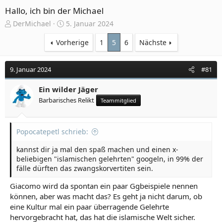
Hallo, ich bin der Michael
E
E
DerMichael
5. Januar 2024
r
r
s
s
Vorherige
1
5
6
Nächste
t
t
e
e
9. Januar 2024
#81
l
l
l
l
e
Ein wilder Jäger
t
r
a
Barbarisches Relikt
Teammitglied
m
Popocatepetl schrieb:
kannst dir ja mal den spaß machen und einen x-
beliebigen "islamischen gelehrten" googeln, in 99% der
fälle dürften das zwangskorvertiten sein.
Giacomo wird da spontan ein paar Ggbeispiele nennen
können, aber was macht das? Es geht ja nicht darum, ob
eine Kultur mal ein paar überragende Gelehrte
hervorgebracht hat, das hat die islamische Welt sicher.