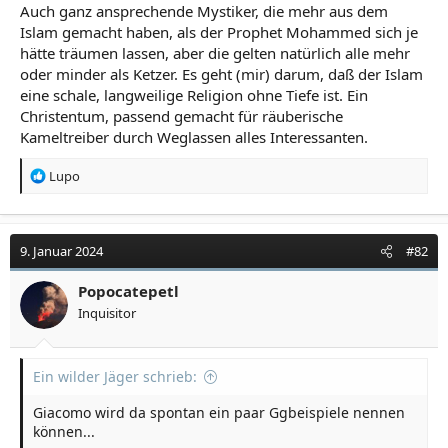
Auch ganz ansprechende Mystiker, die mehr aus dem
Islam gemacht haben, als der Prophet Mohammed sich je
hätte träumen lassen, aber die gelten natürlich alle mehr
oder minder als Ketzer. Es geht (mir) darum, daß der Islam
eine schale, langweilige Religion ohne Tiefe ist. Ein
Christentum, passend gemacht für räuberische
Kameltreiber durch Weglassen alles Interessanten.
R
Lupo
e
a
k
t
9. Januar 2024
#82
i
o
Popocatepetl
n
Inquisitor
e
n
:
Ein wilder Jäger schrieb:
Giacomo wird da spontan ein paar Ggbeispiele nennen
können...