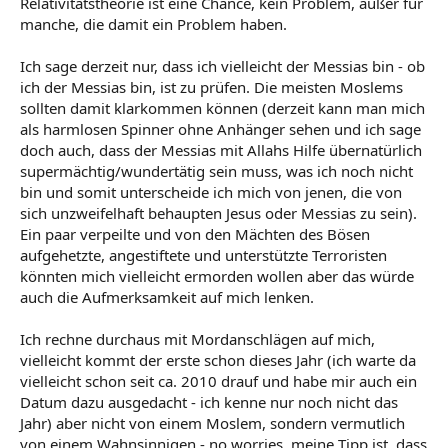
Relativitätstheorie ist eine Chance, kein Problem, außer für
manche, die damit ein Problem haben.
Ich sage derzeit nur, dass ich vielleicht der Messias bin - ob
ich der Messias bin, ist zu prüfen. Die meisten Moslems
sollten damit klarkommen können (derzeit kann man mich
als harmlosen Spinner ohne Anhänger sehen und ich sage
doch auch, dass der Messias mit Allahs Hilfe übernatürlich
supermächtig/wundertätig sein muss, was ich noch nicht
bin und somit unterscheide ich mich von jenen, die von
sich unzweifelhaft behaupten Jesus oder Messias zu sein).
Ein paar verpeilte und von den Mächten des Bösen
aufgehetzte, angestiftete und unterstützte Terroristen
könnten mich vielleicht ermorden wollen aber das würde
auch die Aufmerksamkeit auf mich lenken.
Ich rechne durchaus mit Mordanschlägen auf mich,
vielleicht kommt der erste schon dieses Jahr (ich warte da
vielleicht schon seit ca. 2010 drauf und habe mir auch ein
Datum dazu ausgedacht - ich kenne nur noch nicht das
Jahr) aber nicht von einem Moslem, sondern vermutlich
von einem Wahnsinnigen - no worries, meine Tipp ist, dass