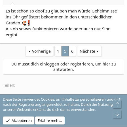
Es ist schon so doof zu glauben man würde Geheimnisse
ins Ohr geflüstert bekommen in den unterschiedlichen
Graden.
Als ob sowas funktionieren würde oder auch nur Sinn
ergibt.
Vorherige
1
5
6
Nächste
Du musst dich einloggen oder registrieren, um hier zu
antworten.
Teilen:
Diese Seite verwendet Cookies, um Inhalte zu personalisieren und dich
Neuzugänge und Uservorstellung
Obe
nach der Registrierung angemeldet zu halten. Durch die Nutzung
unserer Webseite erklärst du dich damit einverstanden.
Unt
Akzeptieren
Erfahre mehr…
Style-Auswahl
Change style