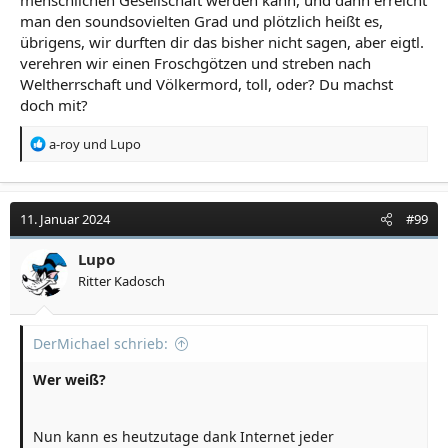
man den soundsovielten Grad und plötzlich heißt es,
übrigens, wir durften dir das bisher nicht sagen, aber eigtl.
verehren wir einen Froschgötzen und streben nach
Weltherrschaft und Völkermord, toll, oder? Du machst
doch mit?
R
a-roy
und
Lupo
e
a
k
t
11. Januar 2024
#99
i
o
Lupo
n
Ritter Kadosch
e
n
:
DerMichael schrieb:
Wer weiß?
Nun kann es heutzutage dank Internet jeder