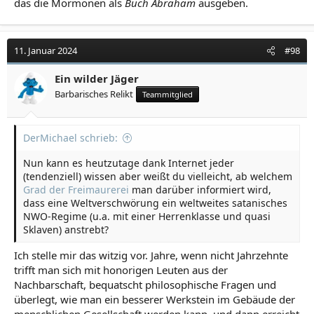
das die Mormonen als
Buch Abraham
ausgeben.
11. Januar 2024
#98
Ein wilder Jäger
Barbarisches Relikt
Teammitglied
DerMichael schrieb:
Nun kann es heutzutage dank Internet jeder
(tendenziell) wissen aber weißt du vielleicht, ab welchem
Grad der Freimaurerei
man darüber informiert wird,
dass eine Weltverschwörung ein weltweites satanisches
NWO-Regime (u.a. mit einer Herrenklasse und quasi
Sklaven) anstrebt?
Ich stelle mir das witzig vor. Jahre, wenn nicht Jahrzehnte
trifft man sich mit honorigen Leuten aus der
Nachbarschaft, bequatscht philosophische Fragen und
überlegt, wie man ein besserer Werkstein im Gebäude der
menschlichen Gesellschaft werden kann, und dann erreicht