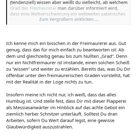
(tendenziell) wissen aber weißt du vielleicht, ab welchem
Grad der Freimaurerei
man darüber informiert wird,
dass eine Weltverschwörung ein weltweites satanisches
Zum Vergrößern anklicken....
NWO-Regime (u.a. mit einer Herrenklasse und quasi
Sklaven) anstrebt?
Interessant, oder? Wer meint, dass das alles nur
Ich kenne mich ein bisschen in der Freimaurerei aus. Gut
Humbug wäre? (alles imho)
genug, dass das für mich einfach zu beantworten ist: Ab
dem und gleichzeitig genau bis zum Nullten „Grad“. Denn
nur ein Nichtfreimaurer ist imstande, einen solchen Scheiß
zu “wissen“ und weiter zu erzählen. Bereits das, was Du Dir
offenbar unter den freimaurerischen Graden vorstellst, hat
mit der Realität in der Loge nichts zu tun.
Insofern meine ich nicht nur, ich weiß, dass das alles
Humbug ist. Und stelle fest, dass Dir mit dieser Plapperei
als Messiasanwärter im Hinblick auf das achte Gebot ein
ziemlich herber Schnitzer unterläuft. Solltest Du dran
Arbeiten, sofern Du Wert darauf legst, eine gewisse
Glaubwürdigkeit auszustrahlen.