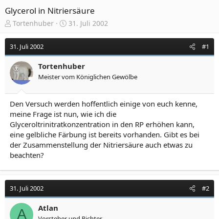
Glycerol in Nitriersäure
E
E
Tortenhuber
31. Juli 2002
r
r
s
s
31. Juli 2002
#1
t
t
e
e
Tortenhuber
l
l
Meister vom Königlichen Gewölbe
l
l
e
t
r
a
Den Versuch werden hoffentlich einige von euch kenne,
m
meine Frage ist nun, wie ich die
Glyceroltrinitratkonzentration in den RP erhöhen kann,
eine gelbliche Färbung ist bereits vorhanden. Gibt es bei
der Zusammenstellung der Nitriersäure auch etwas zu
beachten?
31. Juli 2002
#2
Atlan
A
Vorsteher und Richter