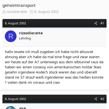
geheimtransport
E
E
rizzodieratte
8. August 2002
r
r
s
s
8. August 2002
#1
t
t
e
e
rizzodieratte
l
l
R
Lehrling
l
l
e
t
r
a
hallo leuete ich muß zugeben ich habe nicht allzuviel
m
ahnung aber ich habe da mal eine frage und zwar waren
wir heute auf der A7 unterwegs aus dem elbtunnel raus da
haben wir einen conwoy von amerikanischen militär lkws
gesehn irgendwie 4oder5 stück waren das und überalll
stand ne 37 drauf weiß irgendeiner was das heißen könnte
? vielen dank im voraus und ciao
8. August 2002
#2
dkR