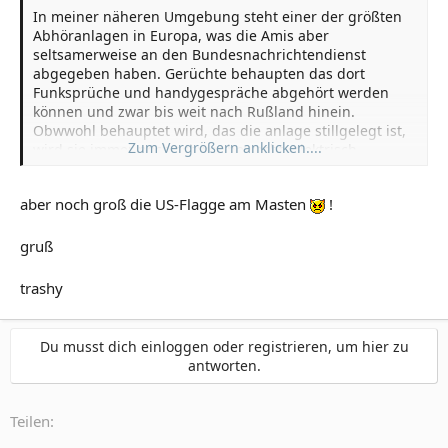
In meiner näheren Umgebung steht einer der größten
Abhöranlagen in Europa, was die Amis aber
seltsamerweise an den Bundesnachrichtendienst
abgegeben haben. Gerüchte behaupten das dort
Funksprüche und handygespräche abgehört werden
können und zwar bis weit nach Rußland hinein.
Obwwohl behauptet wird, das die anlage stillgelegt ist,
Zum Vergrößern anklicken....
wird sie immer noch schwer bewacht, elektrisch
geladene Zäune, bewaffnete wachposten. Die Anlage
steht übrigens bei Augsburg, Ortskundige werden sie
aber noch groß die US-Flagge am Masten
!
kennen, sie ist eigentlich nicht zu übersehen.
gruß
trashy
Du musst dich einloggen oder registrieren, um hier zu
antworten.
Teilen: