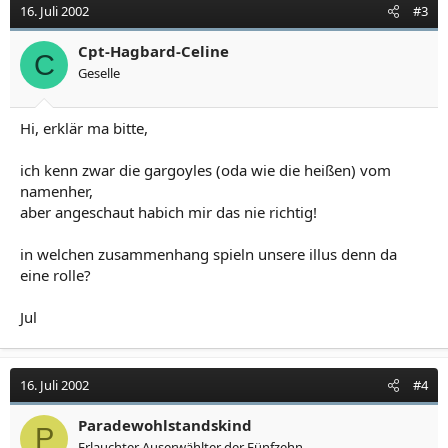
16. Juli 2002
#3
Cpt-Hagbard-Celine
C
Geselle
Hi, erklär ma bitte,
ich kenn zwar die gargoyles (oda wie die heißen) vom
namenher,
aber angeschaut habich mir das nie richtig!
in welchen zusammenhang spieln unsere illus denn da
eine rolle?
Jul
16. Juli 2002
#4
Paradewohlstandskind
P
Erlauchter Auserwählter der Fünfzehn