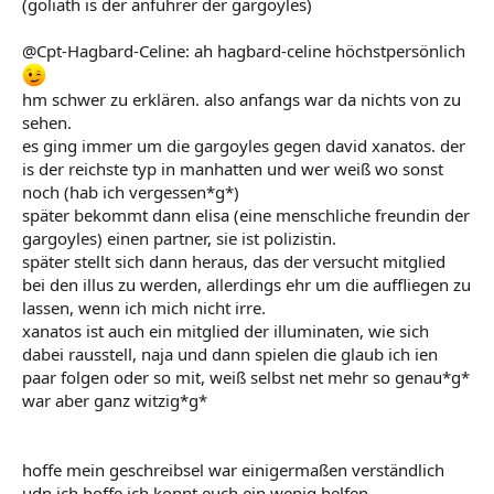
(goliath is der anführer der gargoyles)
@Cpt-Hagbard-Celine: ah hagbard-celine höchstpersönlich
hm schwer zu erklären. also anfangs war da nichts von zu
sehen.
es ging immer um die gargoyles gegen david xanatos. der
is der reichste typ in manhatten und wer weiß wo sonst
noch (hab ich vergessen*g*)
später bekommt dann elisa (eine menschliche freundin der
gargoyles) einen partner, sie ist polizistin.
später stellt sich dann heraus, das der versucht mitglied
bei den illus zu werden, allerdings ehr um die auffliegen zu
lassen, wenn ich mich nicht irre.
xanatos ist auch ein mitglied der illuminaten, wie sich
dabei rausstell, naja und dann spielen die glaub ich ien
paar folgen oder so mit, weiß selbst net mehr so genau*g*
war aber ganz witzig*g*
hoffe mein geschreibsel war einigermaßen verständlich
udn ich hoffe ich konnt euch ein wenig helfen