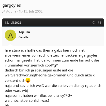
gargoyles
E
E
Aquila
15. Juli 2002
r
r
s
s
15. Juli 2002
#1
t
t
e
e
Aquila
l
l
A
Geselle
l
l
e
t
r
a
hi erstma ich hoffe das thema gabs hier noch net.
m
alos wenn einer von euch die zeichentrickserie gargoyles
schonmal gesehn hat, da kommen zum ende hin auhc die
illuminaten vor ziemlich cool*g*
dadurch bin ich ja sozusagen erste auf die
weltverschwörungtheorie gekommen und durch akte x
versteht sich
naja und soviel ich weiß war die serie von disney (glaub ich
oder wars wb)
naja somit haben wir illus bei disney?*G+
walt höchstpersönlich was?
bb