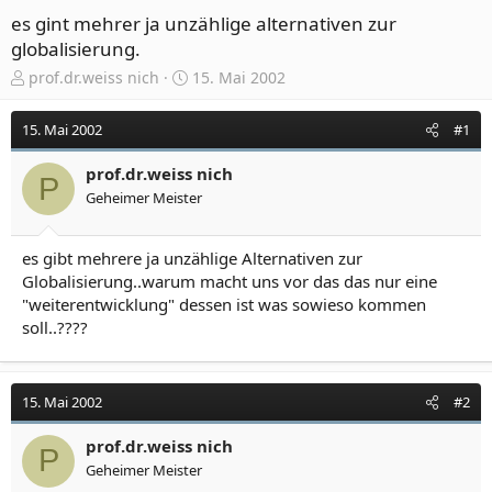
es gint mehrer ja unzählige alternativen zur
globalisierung.
E
E
prof.dr.weiss nich
15. Mai 2002
r
r
s
s
15. Mai 2002
#1
t
t
e
e
prof.dr.weiss nich
l
l
P
Geheimer Meister
l
l
e
t
r
a
es gibt mehrere ja unzählige Alternativen zur
m
Globalisierung..warum macht uns vor das das nur eine
"weiterentwicklung" dessen ist was sowieso kommen
soll..????
15. Mai 2002
#2
prof.dr.weiss nich
P
Geheimer Meister