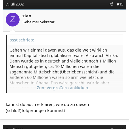
7. Juli 2002
#15
zian
Z
Geheimer Sekretär
psst schrieb:
Gehen wir einmal davon aus, das die Welt wirklich
einmal Kapitalistisch globalisiert wäre. Also auch Afrika.
Dann würde es in deutschland vielleicht noch 1 Million
Mensch gut gehen, ca. 10 Millionen wären die
sogenannte Mittelschicht (Überlebensschicht) und die
anderen 60 Millionen wären so arm wie jetzt die
Menschen in Ghana. Das wäre gerecht, würde aber
Zum Vergrößern anklicken....
neue Probleme mit sich bringen.
Also wäre nur eine Globalisierung in einem
Demokratischen neuem System die auch eine ganz
kannst du auch erklären, wie du zu diesen
neuen Art von Gesellschaftsform mitbringt möglich.
(schluß)folgerungen kommst?