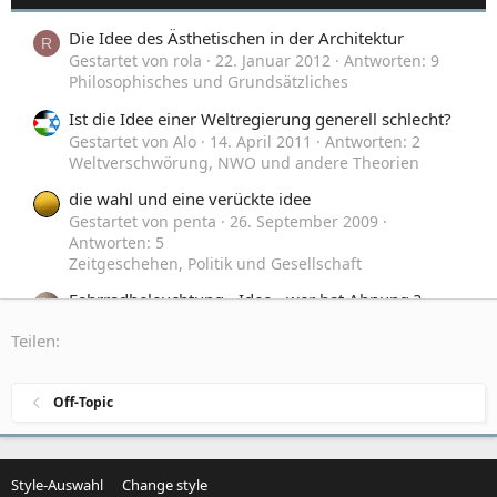
Die Idee des Ästhetischen in der Architektur
R
Gestartet von rola
22. Januar 2012
Antworten: 9
Philosophisches und Grundsätzliches
Ist die Idee einer Weltregierung generell schlecht?
Gestartet von Alo
14. April 2011
Antworten: 2
Weltverschwörung, NWO und andere Theorien
die wahl und eine verückte idee
Gestartet von penta
26. September 2009
Antworten: 5
Zeitgeschehen, Politik und Gesellschaft
Fahrradbeleuchtung - Idee - wer hat Ahnung ?
Gestartet von Giacomo_S
19. August 2005
Teilen:
Antworten: 74
Neues aus Forschung und Entwicklung
Off-Topic
Style-Auswahl
Change style