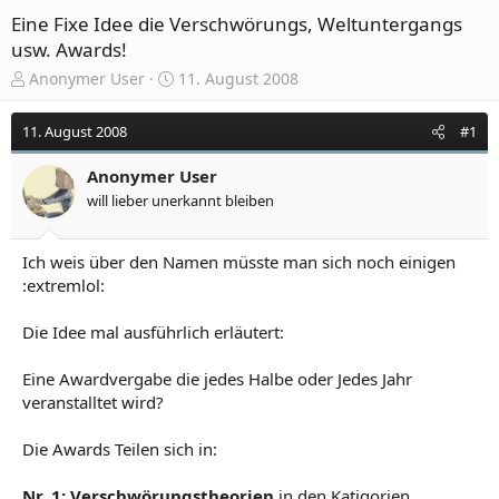
Eine Fixe Idee die Verschwörungs, Weltuntergangs
usw. Awards!
E
E
Anonymer User
11. August 2008
r
r
s
s
11. August 2008
#1
t
t
e
e
Anonymer User
l
l
will lieber unerkannt bleiben
l
l
e
t
r
a
Ich weis über den Namen müsste man sich noch einigen
m
:extremlol:
Die Idee mal ausführlich erläutert:
Eine Awardvergabe die jedes Halbe oder Jedes Jahr
veranstalltet wird?
Die Awards Teilen sich in:
Nr. 1: Verschwörungstheorien
in den Katigorien