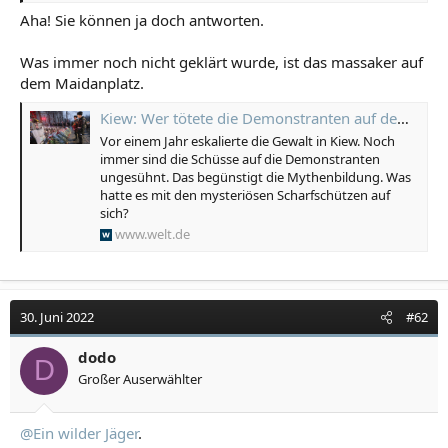
verbrannt wurden, fuchst Herrn Präsident Putin
Aha! Sie können ja doch antworten.
offenbar immer noch gewaltig.
Was immer noch nicht geklärt wurde, ist das massaker auf
Es war nicht seine letzte böse Überraschung in der
Ukraine.
dem Maidanplatz.
Kiew: Wer tötete die Demonstranten auf dem Maidan Platz - WELT
„Ich verlasse mich sehr auf dich“: ein Telefonat zwischen Macron und Putin im Wortlaut
Vor einem Jahr eskalierte die Gewalt in Kiew. Noch
Wladimir Putin und Emmanuel Macron pflegten
immer sind die Schüsse auf die Demonstranten
stets regelmäßigen Kontakt und einen direkten
ungesühnt. Das begünstigt die Mythenbildung. Was
Umgang. Bisher unterlagen die Gespräche der
hatte es mit den mysteriösen Scharfschützen auf
beiden immer der Geheimhaltung – nun ist ein
sich?
Mitschnitt eines Telefonats im Februar
www.welt.de
veröffentlicht worden. Vier Tage nach dem Call
begann der Krieg. Das hatten...
www.rnd.de
30. Juni 2022
#62
dodo
D
Großer Auserwählter
@Ein wilder Jäger
.