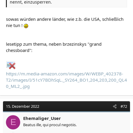
nennt, einzusperren.
sowas würden andere länder, wie z.b. die USA, schließlich
nie tun !
lesetipp zum thema, neben brzezinskys "grand
chessboard":
https://m.media-amazon.com/images/W/WEBP_402378-
T2/images/I/51cY7BDhSqL._SY264_BO1,204,203,200_QL4
0_ML2_.jpg
15. Dezember 2022
#72
Ehemaliger_User
E
Beatus ille, qui procul negotiis.