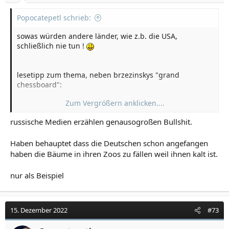
Popocatepetl schrieb:
sowas würden andere länder, wie z.b. die USA,
schließlich nie tun !
lesetipp zum thema, neben brzezinskys "grand
chessboard":
Zum Vergrößern anklicken....
russische Medien erzählen genausogroßen Bullshit.
https://m.media-amazon.com/images/W/WEBP_402378-
T2/images/I/51cY7BDhSqL._SY264_BO1,204,203,200_QL40
_ML2_.jpg
Haben behauptet dass die Deutschen schon angefangen
haben die Bäume in ihren Zoos zu fällen weil ihnen kalt ist.
nur als Beispiel
15. Dezember 2022
#73