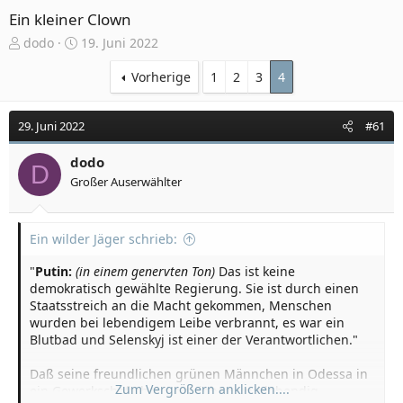
Ein kleiner Clown
E
E
dodo
19. Juni 2022
r
r
s
s
Vorherige
1
2
3
4
t
t
e
e
29. Juni 2022
#61
l
l
l
l
e
dodo
t
D
r
a
Großer Auserwählter
m
Ein wilder Jäger schrieb:
"
Putin:
(in einem genervten Ton)
Das ist keine
demokratisch gewählte Regierung. Sie ist durch einen
Staatsstreich an die Macht gekommen, Menschen
wurden bei lebendigem Leibe verbrannt, es war ein
Blutbad und Selenskyj ist einer der Verantwortlichen."
Daß seine freundlichen grünen Männchen in Odessa in
Zum Vergrößern anklicken....
ein Gewerkschaftshaus getrieben und lebendig