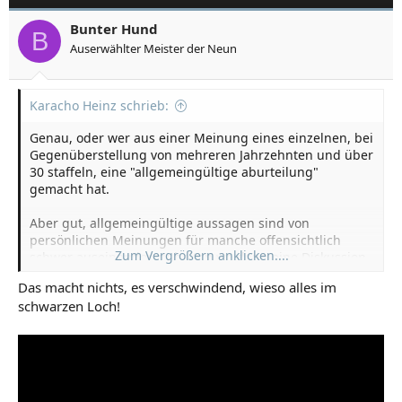
Bunter Hund
B
Auserwählter Meister der Neun
Karacho Heinz schrieb:
Genau, oder wer aus einer Meinung eines einzelnen, bei
Gegenüberstellung von mehreren Jahrzehnten und über
30 staffeln, eine "allgemeingültige aburteilung"
gemacht hat.
Aber gut, allgemeingültige aussagen sind von
persönlichen Meinungen für manche offensichtlich
Zum Vergrößern anklicken....
schwer auseinander zu halten wo dann eine Diskussion
schwer wird. Ich denke der Simpsons
Das macht nichts, es verschwindend, wieso alles im
selbstbeweihräucherungs faden ist da wohl eher nix für
schwarzen Loch!
mich, und damit bin ich nun wirklich raus hier.