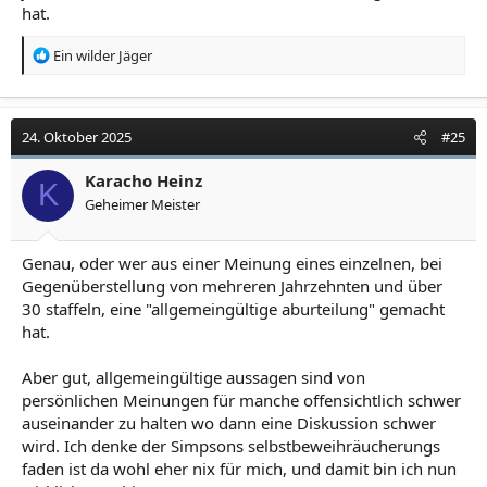
hat.
R
Ein wilder Jäger
e
a
k
t
24. Oktober 2025
#25
i
o
Karacho Heinz
K
n
Geheimer Meister
e
n
:
Genau, oder wer aus einer Meinung eines einzelnen, bei
Gegenüberstellung von mehreren Jahrzehnten und über
30 staffeln, eine "allgemeingültige aburteilung" gemacht
hat.
Aber gut, allgemeingültige aussagen sind von
persönlichen Meinungen für manche offensichtlich schwer
auseinander zu halten wo dann eine Diskussion schwer
wird. Ich denke der Simpsons selbstbeweihräucherungs
faden ist da wohl eher nix für mich, und damit bin ich nun