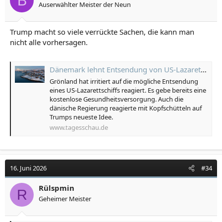
B
Auserwählter Meister der Neun
e
n
:
Trump macht so viele verrückte Sachen, die kann man
nicht alle vorhersagen.
Dänemark lehnt Entsendung von US-Lazarettschiff nach Grönland ab
Grönland hat irritiert auf die mögliche Entsendung
eines US-Lazarettschiffs reagiert. Es gebe bereits eine
kostenlose Gesundheitsversorgung. Auch die
dänische Regierung reagierte mit Kopfschütteln auf
Trumps neueste Idee.
www.tagesschau.de
16. Juni 2026
#34
Rülspmin
R
Geheimer Meister