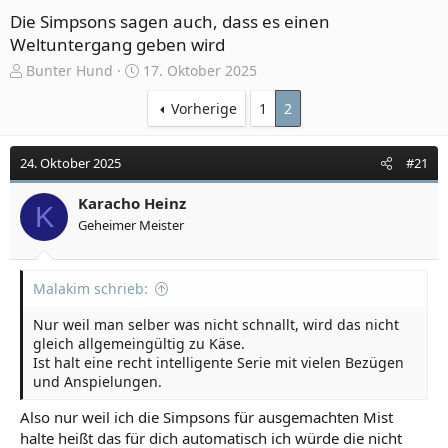
Die Simpsons sagen auch, dass es einen
Weltuntergang geben wird
E
E
Bunter Hund
17. Oktober 2025
r
r
s
s
Vorherige
1
2
t
t
e
e
24. Oktober 2025
#21
l
l
l
l
e
Karacho Heinz
t
K
r
a
Geheimer Meister
m
Malakim schrieb:
Nur weil man selber was nicht schnallt, wird das nicht
gleich allgemeingültig zu Käse.
Ist halt eine recht intelligente Serie mit vielen Bezügen
und Anspielungen.
Also nur weil ich die Simpsons für ausgemachten Mist
halte heißt das für dich automatisch ich würde die nicht