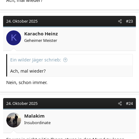
24. Oktober 2025
#23
Karacho Heinz
K
Geheimer Meister
Ein wilder Jäger schrieb:
Ach, mal wieder?
Nein, schon immer.
24. Oktober 2025
#24
Malakim
Insubordinate