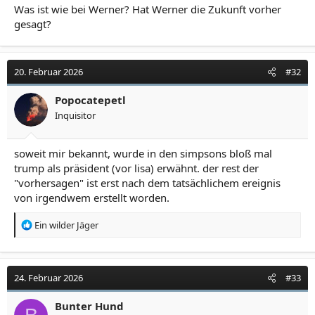
Was ist wie bei Werner? Hat Werner die Zukunft vorher
gesagt?
20. Februar 2026
#32
Popocatepetl
Inquisitor
soweit mir bekannt, wurde in den simpsons bloß mal
trump als präsident (vor lisa) erwähnt. der rest der
"vorhersagen" ist erst nach dem tatsächlichem ereignis
von irgendwem erstellt worden.
R
Ein wilder Jäger
e
a
k
t
24. Februar 2026
#33
i
o
Bunter Hund
n