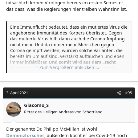
wissenschaftlich, wie sie sich nach außen gerne geben.
tatsächlich lernen Virologen bereits im ersten Semester,
Unter Ärzten und medizinischem Personal gibt es nach
das dass, was die Regierungen hier treiben Wahnsinn ist.
wie vor auch viele Esoteriker.
Von allen Berufen haben Ärzte das höchste Suizidrisiko
und ein erhöhtes Risiko im Missbrauch von Substanzen.
Eine Immunflucht bedeutet, dass ein mutiertes Virus die
In Dänemark ist die Sterblichkeit von Medizinern durch
angeborene Immunität des Körpers überlistet. Gegen
Suizid mehr als 4x so hoch wie in der
das mutierte Virus hilft dann auch die Corona-Impfung
Gesamtbevölkerung.
nicht mehr. Und da immer mehr Menschen gegen
Corona geimpft werden, würden solche Varianten, die
bereits im Umlauf sind, verstärkt auftauchen und eben
immer infektiöser.
Und somit wird aus dem „recht
Zum Vergrößern anklicken....
harmlosen Virus ein unkontrollierbares Monster“
,
erklärt der Experte in einem Interview mit
Dr. Philip
McMillan
nach Veröffentlichung des
Briefs
an die WHO.
Prophylaktische Impfstoffe sollten niemals bei
3. April 2021
#95
Populationen eingesetzt werden, die bereits einem
hohen Infektionsdruck ausgesetzt sind.
Dies ist
Giacomo_S
Grundwissen in der Vakzinologie, das laut Bossche
Ritter des Heiligen Andreas von Schottland
bereits im ersten Jahr der Ausbildung gelehrt wird. Das
werde aber zum jetzigen Zeitpunkt weltweit
praktiziert.
Der genannte Dr. Philipp McMillan ist wohl
Demenzforscher
, außerdem kocht er bei Covid-19 noch