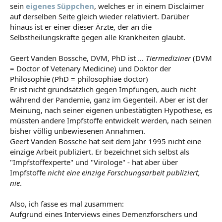
„Wir werden einen hohen Preis dafür zahlen. Und ich
sein
eigenes Süppchen
, welches er in einem Disclaimer
werde emotional, weil ich an meine Kinder denke, an die
auf derselben Seite gleich wieder relativiert. Darüber
jüngere Generation. Ich meine, es ist einfach unmöglich,
hinaus ist er einer dieser Ärzte, der an die
was wir hier tun. Wir verstehen die Pandemie nicht“, so
Selbstheilungskräfte gegen alle Krankheiten glaubt.
Bossche.
Top-Virologe warnt vor Massensterben durch Corona-Impfungen - reitschuster.de
Geert Vanden Bossche, DVM, PhD ist ...
Tiermediziner
(DVM
„Wir werden einen enormen Preis für die Corona-
= Doctor of Vetenary Medicine) und Doktor der
Massenimpfkampagne zahlen“, sagt ein führender Virologe
Philosophie (PhD = philosophiae doctor)
und Impfentwickler. Er fordert die WHO auf, die
Er ist nicht grundsätzlich gegen Impfungen, auch nicht
Impfkampagnen weltweit „sofort“ zu stoppen.
während der Pandemie, ganz im Gegenteil. Aber er ist der
GASTBEITRAG
Meinung, nach seiner eigenen unbestätigten Hypothese, es
reitschuster.de
müssten andere Impfstoffe entwickelt werden, nach seinen
bisher völlig unbewiesenen Annahmen.
Geert Vanden Bossche hat seit dem Jahr 1995 nicht eine
einzige Arbeit publiziert. Er bezeichnet sich selbst als
"Impfstoffexperte" und "Virologe" - hat aber über
Impfstoffe
nicht eine einzige Forschungsarbeit publiziert,
nie
.
Also, ich fasse es mal zusammen:
Aufgrund eines Interviews eines Demenzforschers und