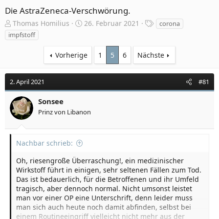
Die AstraZeneca-Verschwörung.
E
E
S
Thomas Homilius
26. Februar 2021
corona
r
r
c
impfstoff
s
s
h
t
t
l
Vorherige
1
5
6
Nächste
e
e
a
l
l
g
l
l
w
2. April 2021
#81
e
t
o
r
a
r
Sonsee
m
t
Prinz von Libanon
e
Nachbar schrieb:
Oh, riesengroße Überraschung!, ein medizinischer
Wirkstoff führt in einigen, sehr seltenen Fällen zum Tod.
Das ist bedauerlich, für die Betroffenen und ihr Umfeld
tragisch, aber dennoch normal. Nicht umsonst leistet
man vor einer OP eine Unterschrift, denn leider muss
man sich auch heute noch damit abfinden, selbst bei
einem Routineeingriff vielleicht nicht mehr aus der