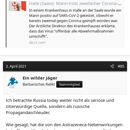
Halle (Saale): Mann trotz zweifacher Corona-Impfung positiv getestet
In einem Krankenhaus in Halle an der Saale wurde ein
Mann positiv auf SARS-CoV-2 getestet, obwohl er
bereits zweimal gegen Corona geimpft worden war.
Der Ärztliche Direktor des Krankenhauses erklärte,
dass das Virus "offenbar alle Abwehrmaßnahmen
umschifft".
de.rt.com
2. April 2021
#85
Ein wilder Jäger
Barbarisches Relikt
Teammitglied
Ich betrachte Russia today weiter nicht als seriöse und
zitierwürdige Quelle, sondern als rusische
Propagandaschleuder.
Wie gesagt, hat die von den Astrazeneca-Nebenwirkungen