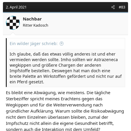
k
t
2. April 2021
#83
i
o
Nachbar
n
Ritter Kadosch
e
n
:
Ein wilder Jäger schrieb:
Ich glaube, daß das etwas völlig anderes ist und eher
vermieden werden sollte. Imho sollten wir Astrazeneca
wegkippen und größere Chargen der anderen
Impfstoffe bestellen. Deswegen hat man doch eine
breite Palette an Wirkstoffen gefördert und nicht nur auf
ein Pferd gesetzt.
Es bleibt eine Abwägung, wie meistens. Die tägliche
Sterbeziffer spricht meines Erachtens gegen das
Wegkippen und für die Weiterverwendung nach
gründlicher Aufklärung. Warum sollte die Risikoabwägung
nicht dem Einzelnen überlassen bleiben, zumal der
Impfschutz nicht allein die eigene Gesundheit betrifft,
sondern auch die Interaktion mit dem Umfeld?