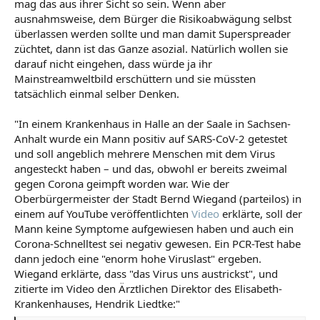
mag das aus ihrer Sicht so sein. Wenn aber
ausnahmsweise, dem Bürger die Risikoabwägung selbst
überlassen werden sollte und man damit Superspreader
züchtet, dann ist das Ganze asozial. Natürlich wollen sie
darauf nicht eingehen, dass würde ja ihr
Mainstreamweltbild erschüttern und sie müssten
tatsächlich einmal selber Denken.
"In einem Krankenhaus in Halle an der Saale in Sachsen-
Anhalt wurde ein Mann positiv auf SARS-CoV-2 getestet
und soll angeblich mehrere Menschen mit dem Virus
angesteckt haben – und das, obwohl er bereits zweimal
gegen Corona geimpft worden war. Wie der
Oberbürgermeister der Stadt Bernd Wiegand (parteilos) in
einem auf YouTube veröffentlichten
Video
erklärte, soll der
Mann keine Symptome aufgewiesen haben und auch ein
Corona-Schnelltest sei negativ gewesen. Ein PCR-Test habe
dann jedoch eine "enorm hohe Viruslast" ergeben.
Wiegand erklärte, dass "das Virus uns austrickst", und
zitierte im Video den Ärztlichen Direktor des Elisabeth-
Krankenhauses, Hendrik Liedtke:"