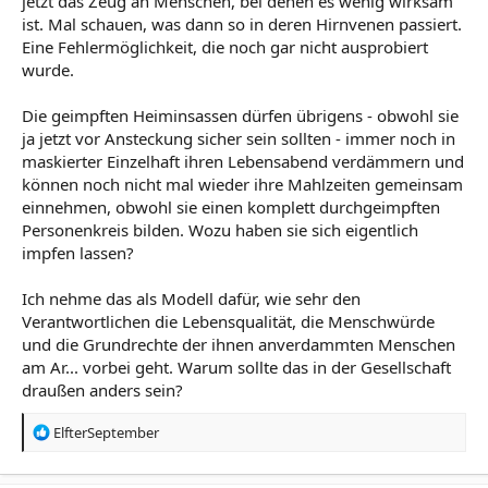
jetzt das Zeug an Menschen, bei denen es wenig wirksam
ist. Mal schauen, was dann so in deren Hirnvenen passiert.
Eine Fehlermöglichkeit, die noch gar nicht ausprobiert
wurde.
Die geimpften Heiminsassen dürfen übrigens - obwohl sie
ja jetzt vor Ansteckung sicher sein sollten - immer noch in
maskierter Einzelhaft ihren Lebensabend verdämmern und
können noch nicht mal wieder ihre Mahlzeiten gemeinsam
einnehmen, obwohl sie einen komplett durchgeimpften
Personenkreis bilden. Wozu haben sie sich eigentlich
impfen lassen?
Ich nehme das als Modell dafür, wie sehr den
Verantwortlichen die Lebensqualität, die Menschwürde
und die Grundrechte der ihnen anverdammten Menschen
am Ar... vorbei geht. Warum sollte das in der Gesellschaft
draußen anders sein?
R
ElfterSeptember
e
a