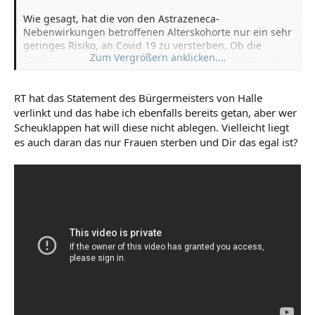
Wie gesagt, hat die von den Astrazeneca-
Nebenwirkungen betroffenen Alterskohorte nur ein sehr
geringes Risiko, an Covid 19 zu versterben. Ob die
Zum Vergrößern anklicken....
Impfung eine Weiterverbreitung des Virus verhindert,
ist imho immer noch umstritten. Damit gibt es imho
keine besonders guten Argumente mehr für die
RT hat das Statement des Bürgermeisters von Halle
Verimpfung dieses Mittels. Ob man die freiwillige
verlinkt und das habe ich ebenfalls bereits getan, aber wer
Impfung damit
zulassen
sollte, ist eine ganz andere
Frage. Generell kann man sagen, daß wir sehr viel
Scheuklappen hat will diese nicht ablegen. Vielleicht liegt
selbstschädigendes Zeug zulassen, von der sog. Pille bis
es auch daran das nur Frauen sterben und Dir das egal ist?
zu Schönheits-OPs.