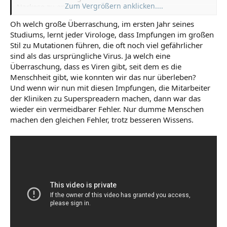
Zum Vergrößern anklicken....
Narkose zu erwachen.
Oh welch große Überraschung, im ersten Jahr seines
Dem Leben ist ein "100% was auch immer" so fremd wie
Studiums, lernt jeder Virologe, dass Impfungen im großen
ein 0%, sondern es spielt sich dazwischen ab. Und
Stil zu Mutationen führen, die oft noch viel gefährlicher
letztlich ist das gut so, denn ohne die ständigen Fehler
beim kopieren der Erbinformation würde es uns
sind als das ursprüngliche Virus. Ja welch eine
Menschen garnicht geben. Fehler sind eine
Überraschung, dass es Viren gibt, seit dem es die
unverzichtbare Komponente des Lebens. Wer mit aller
Menschheit gibt, wie konnten wir das nur überleben?
Gewalt aus diesem winzigen Mangel des Impfstoffes
Und wenn wir nun mit diesen Impfungen, die Mitarbeiter
einen Skandal herbei schreiben möchte, scheint das
der Kliniken zu Superspreadern machen, dann war das
nicht begriffen zu haben.
wieder ein vermeidbarer Fehler. Nur dumme Menschen
machen den gleichen Fehler, trotz besseren Wissens.