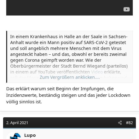
In einem Krankenhaus in Halle an der Saale in Sachsen-
Anhalt wurde ein Mann positiv auf SARS-CoV-2 getestet
und soll angeblich mehrere Menschen mit dem Virus
angesteckt haben – und das, obwohl er bereits zweimal
gegen Corona geimpft worden war. Wie der
Oberbürgermeister der Stadt Bernd Wiegand (parteilos)
in einem auf YouTube veröffentlichten
Video
erklärte,
Zum Vergrößern anklicken....
soll der Mann keine Symptome aufgewiesen haben und
auch ein Corona-Schnelltest sei negativ gewesen. Ein
Das erklärt warum seit Beginn der Impfungen, die
PCR-Test habe dann jedoch eine "enorm hohe Viruslast"
Inzidenzwerte, beständig steigen und das jeder Lockdown
ergeben. Wiegand erklärte, dass "das Virus uns
völlig sinnlos ist.
austrickst", und zitierte im Video den Ärztlichen Direktor
des Elisabeth-Krankenhauses, Hendrik Liedtke:
2. April 2021
#82
"Das Virus hat offenbar eine neue Strategie und
umschifft alle Abwehrmaßnahmen, die wir bisher
Lupo
hatten."