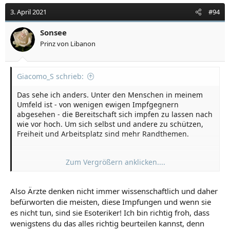
3. April 2021
#94
Sonsee
Prinz von Libanon
Giacomo_S schrieb:
Das sehe ich anders. Unter den Menschen in meinem
Umfeld ist - von wenigen ewigen Impfgegnern
abgesehen - die Bereitschaft sich impfen zu lassen nach
wie vor hoch. Um sich selbst und andere zu schützen,
Freiheit und Arbeitsplatz sind mehr Randthemen.
Zum Vergrößern anklicken....
Ob ich das in der plakativen Form, wie das hier gemeint
ist, so ernst nehmen soll, das muss ich mir noch
Also Ärzte denken nicht immer wissenschaftlich und daher
überlegen.
befürworten die meisten, diese Impfungen und wenn sie
Ärzte gelten auch allgemein als die schwierigsten
Patienten, wenn sie sich selbst in Behandlung geben
es nicht tun, sind sie Esoteriker! Ich bin richtig froh, dass
müssen. Ärzte denken auch nicht immer so
wenigstens du das alles richtig beurteilen kannst, denn