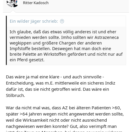
Ritter Kadosch
Halle (Saale): Mann trotz zweifacher Corona-Impfung positiv getestet
In einem Krankenhaus in Halle an der Saale
Ein wilder Jäger schrieb:
wurde ein Mann positiv auf SARS-CoV-2 getestet,
Zum Vergrößern anklicken....
obwohl er bereits zweimal gegen Corona geimpft
Ich glaube, daß das etwas völlig anderes ist und eher
worden war. Der Ärztliche Direktor des
vermieden werden sollte. Imho sollten wir Astrazeneca
Krankenhauses erklärte, dass das Virus "offenbar
alle Abwehrmaßnahmen umschifft".
wegkippen und größere Chargen der anderen
Impfstoffe bestellen. Deswegen hat man doch eine
de.rt.com
breite Palette an Wirkstoffen gefördert und nicht nur auf
ein Pferd gesetzt.
Das wäre ja mal eine klare - und auch sinnvolle -
Entscheidung, was m.E. mittlerweile ein sicheres Indiz
dafür ist, das sie nicht getroffen wird. Das wäre ein
Stilbruch.
War da nicht mal was, dass AZ bei älteren Patienten >60,
später >64 Jahren wegen nicht angewendet werden sollte,
weil die Wirksamkeit nicht oder nicht ausreichend
nachgewiesen werden konnte? Gut, also verimpft man