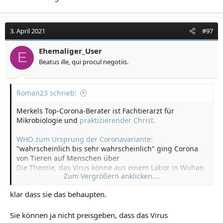
3. April 2021
#97
Ehemaliger_User
E
Beatus ille, qui procul negotiis.
Roman23 schrieb:
Merkels Top-Corona-Berater ist Fachtierarzt für
Mikrobiologie und
praktizierender Christ.
WHO zum Ursprung der Coronavariante:
"wahrscheinlich bis sehr wahrscheinlich" ging Corona
von Tieren auf Menschen über
Die Theorie, das Virus könne aus einem Labor in Wuhan
Zum Vergrößern anklicken....
entwichen sein,
bezeichnen die Forscher hingegen als "extrem
klar dass sie das behaupten.
unwahrscheinlich".
Etliche Staaten äußerten große Zweifel an der Qualität
Sie können ja nicht preisgeben, dass das Virus
der Untersuchungen.