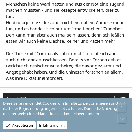
Menschen keine Wahl hatten und aus der Not eine Tugend
machen mussten - und sie Rezepte entwickelten, dies zu
tun.
Heutzutage muss dies aber nicht einmal ein Chinese mehr
tun, und es handelt sich nur um "traditionellen" Zinnober.
Den kann man aber auch mal sein lassen, denn schließlich
essen wir auch keine Dachse, Reiher und Katzen mehr.
Die These mit "Corona als Laborunfall" möchte ich aber
auch nicht ganz ausschliessen. Bereits vor Corona gab es
Berichte chinesischer Mitarbeiter, die davor gewarnt und
Angst gehabt haben, und die Chinesen forschen an allem,
was ihre Diktatur einfordert.
4. April 2021
#99
Diese Seite verwendet Cookies, um Inhalte zu personalisieren und dich
Obe
nach der Registrierung angemeldet zu halten. Durch die Nutzung
Lupo
unserer Webseite erklärst du dich damit einverstanden.
Ritter Kadosch
Unt
Akzeptieren
Erfahre mehr…