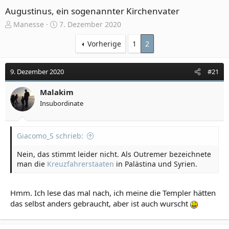
Augustinus, ein sogenannter Kirchenvater
E
E
Manesse
7. Dezember 2020
r
r
s
s
Vorherige
1
2
t
t
e
e
9. Dezember 2020
#21
l
l
l
l
e
Malakim
t
r
a
Insubordinate
m
Giacomo_S schrieb:
Nein, das stimmt leider nicht. Als Outremer bezeichnete
man die
Kreuzfahrerstaaten
in Palästina und Syrien.
Hmm. Ich lese das mal nach, ich meine die Templer hätten
das selbst anders gebraucht, aber ist auch wurscht