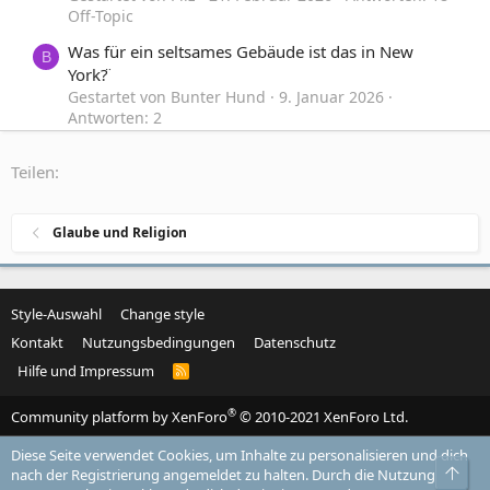
Off-Topic
Was für ein seltsames Gebäude ist das in New
B
York?̈
Gestartet von Bunter Hund
9. Januar 2026
Antworten: 2
Interessante, seltsame, sehenswerte Orte
Teilen:
Nikolai Nerling ist wohl ein Reptiolid
X
Gestartet von Xenophonia
13. Oktober 2025
Antworten: 11
Glaube und Religion
UFOs, Ausserirdische und Raumfahrt
Style-Auswahl
Change style
Kontakt
Nutzungsbedingungen
Datenschutz
Hilfe und Impressum
R
S
S
®
Community platform by XenForo
© 2010-2021 XenForo Ltd.
Diese Seite verwendet Cookies, um Inhalte zu personalisieren und dich
Obe
nach der Registrierung angemeldet zu halten. Durch die Nutzung