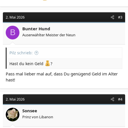
erreicht, die Lohnsteuer legte um vier Prozent zu. Der
Staat, dieser Krisenprofiteur par excellence, saugt weiter
fleißig aus den Taschen der Steuerzahler, während
2. Mai 2026
#3
draußen die Energiepreise durch den Iran-Krieg
explodieren und die Industrie über eine neue
Bunter Hund
B
Kostenwelle klagt.
Auserwählter Meister der Neun
Pilz schrieb:
Hast du kein Geld
?
Pass mal lieber mal auf, dass Du genügend Geld im Alter
hast!
2. Mai 2026
#4
Sonsee
Prinz von Libanon