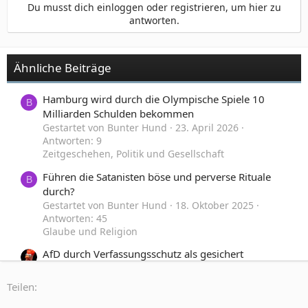
Du musst dich einloggen oder registrieren, um hier zu
antworten.
Ähnliche Beiträge
Hamburg wird durch die Olympische Spiele 10
B
Milliarden Schulden bekommen
Gestartet von Bunter Hund
23. April 2026
Antworten: 9
Zeitgeschehen, Politik und Gesellschaft
Führen die Satanisten böse und perverse Rituale
B
durch?
Gestartet von Bunter Hund
18. Oktober 2025
Antworten: 45
Glaube und Religion
AfD durch Verfassungsschutz als gesichert
rechtsextrem eingestuft
Gestartet von ElfterSeptember
4. Mai 2025
Teilen:
Antworten: 11