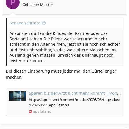
P
n
Geheimer Meister
e
n
:
Sonsee schrieb:
Ansonsten dürfen die Kinder, der Partner oder das
Sozialamt zahlen.Die Pflege war schon immer sehr
schlecht in den Altenheimen, jetzt ist sie noch schlechter
und fast unbezahlbar, so das viele ältere Menschen ins
Ausland gehen müssen, um sich das überhaupt noch
leisten zu können.
Bei diesen Einsparung muss jeder mal den Gürtel enger
machen.
Sparen bis der Arzt nicht mehr kommt | Von Janine Beicht
https://apolut.net/content/media/2026/06/tagesdosi
s-20260611-apolut.mp3
apolut.net