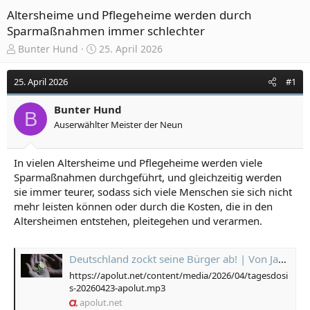
Altersheime und Pflegeheime werden durch
Sparmaßnahmen immer schlechter
E
E
Bunter Hund
25. April 2026
r
r
s
s
25. April 2026
#1
t
t
e
e
Bunter Hund
l
l
B
Auserwählter Meister der Neun
l
l
e
t
r
a
In vielen Altersheime und Pflegeheime werden viele
m
Sparmaßnahmen durchgeführt, und gleichzeitig werden
sie immer teurer, sodass sich viele Menschen sie sich nicht
mehr leisten können oder durch die Kosten, die in den
Altersheimen entstehen, pleitegehen und verarmen.
Deutschland zockt seine Bürger ab! | Von Janine Beicht
https://apolut.net/content/media/2026/04/tagesdosi
s-20260423-apolut.mp3
apolut.net