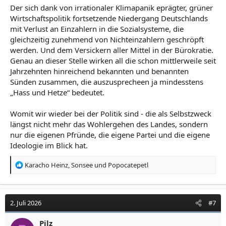
Der sich dank von irrationaler Klimapanik eprägter, grüner
Wirtschaftspolitik fortsetzende Niedergang Deutschlands
mit Verlust an Einzahlern in die Sozialsysteme, die
gleichzeitig zunehmend von Nichteinzahlern geschröpft
werden. Und dem Versickern aller Mittel in der Bürokratie.
Genau an dieser Stelle wirken all die schon mittlerweile seit
Jahrzehnten hinreichend bekannten und benannten
Sünden zusammen, die auszusprecheen ja mindesstens
„Hass und Hetze“ bedeutet.
Womit wir wieder bei der Politik sind - die als Selbstzweck
längst nicht mehr das Wohlergehen des Landes, sondern
nur die eigenen Pfründe, die eigene Partei und die eigene
Ideologie im Blick hat.
R
Karacho Heinz
,
Sonsee
und
Popocatepetl
e
a
k
t
2. Juli 2026
#7
i
o
Pilz