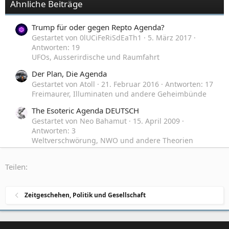
Ähnliche Beiträge
Trump für oder gegen Repto Agenda?
Gestartet von 0lUCiFeRiSdEaTh1
5. März 2017
Antworten: 19
UFOs, Ausserirdische und Raumfahrt
Der Plan, Die Agenda
Gestartet von Atoll
21. Februar 2016
Antworten: 17
Freimaurer, Illuminaten und andere Geheimbünde
The Esoteric Agenda DEUTSCH
Gestartet von Neo Bahamut
15. April 2009
Antworten: 3
Weltverschwörung, NWO und andere Theorien
esoterik agenda
A
Teilen:
Gestartet von anuket
29. März 2009
Antworten: 4
Off-Topic
Zeitgeschehen, Politik und Gesellschaft