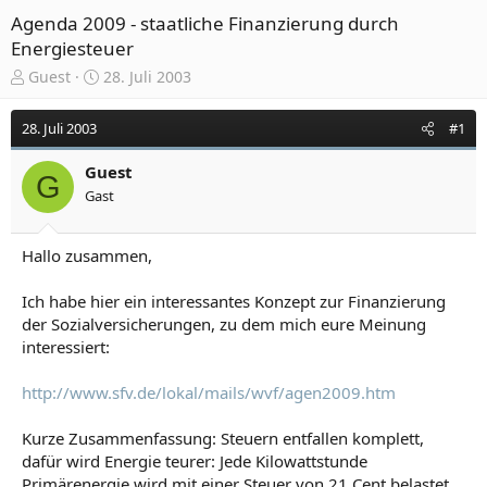
Agenda 2009 - staatliche Finanzierung durch
Energiesteuer
E
E
Guest
28. Juli 2003
r
r
s
s
28. Juli 2003
#1
t
t
e
e
Guest
l
l
G
Gast
l
l
e
t
r
a
Hallo zusammen,
m
Ich habe hier ein interessantes Konzept zur Finanzierung
der Sozialversicherungen, zu dem mich eure Meinung
interessiert:
http://www.sfv.de/lokal/mails/wvf/agen2009.htm
Kurze Zusammenfassung: Steuern entfallen komplett,
dafür wird Energie teurer: Jede Kilowattstunde
Primärenergie wird mit einer Steuer von 21 Cent belastet.