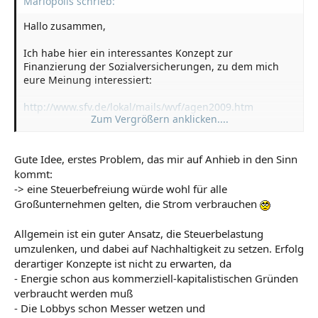
Mariopolis schrieb:
Hallo zusammen,
Ich habe hier ein interessantes Konzept zur
Finanzierung der Sozialversicherungen, zu dem mich
eure Meinung interessiert:
http://www.sfv.de/lokal/mails/wvf/agen2009.htm
Zum Vergrößern anklicken....
Kurze Zusammenfassung: Steuern entfallen komplett,
dafür wird Energie teurer: Jede Kilowattstunde
Gute Idee, erstes Problem, das mir auf Anhieb in den Sinn
Primärenergie wird mit einer Steuer von 21 Cent
kommt:
belastet.
Das führt dazu, dass energieaufwendige Produkte
-> eine Steuerbefreiung würde wohl für alle
teurer, Arbeit aber billiger wird. (=> Umweltbelastungen
Großunternehmen gelten, die Strom verbrauchen
gehen zurück, Arbeitsplätze werden geschaffen.)
Allgemein ist ein guter Ansatz, die Steuerbelastung
Im Klartext: Wer Energie spart, gewinnt; wer Energie
umzulenken, und dabei auf Nachhaltigkeit zu setzen. Erfolg
verschwendet, verliert. Für mich sieht das nach einem
derartiger Konzepte ist nicht zu erwarten, da
fähigen Modell aus, wie wir endlich verantwortungsvoll
- Energie schon aus kommerziell-kapitalistischen Gründen
mit unserem Planeten umgehen könnten. Aber jetzt seid
verbraucht werden muß
ihr dran...
- Die Lobbys schon Messer wetzen und