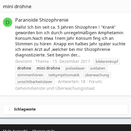
mini drohne
Paranoide Shizophrenie
D
Hallo! Ich bin seit ca. 5 Jahren Shizophren ! "Krank"
geworden bin ich durch unregelmäßigen Amphetamin
Konsum.Nach etwa 1nem Jahr Konsum fing ich an
Stimmen zu hören .Knapp ein halbes Jahr später suchte
ich einen Arzt auf ,welcher bei mir Shizophrenie
diagnostizierte. Seit beginn der...
devilshit
Thema
15. Dezember 2017
bilderimkopf
drohne
mini
drohne
polizeilaser
soldaten
stimmenhören
teilsympthomatik
überwachung
Antworten: 18
Forum:
unsichtbarkeitslaser
Geheimdienste und Überwachungsstaat
Schlagworte