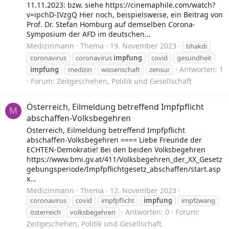
11.11.2023: bzw. siehe https://cinemaphile.com/watch?
v=ipchD-IVzgQ Hier noch, beispielsweise, ein Beitrag von
Prof. Dr. Stefan Homburg auf demselben Corona-
Symposium der AFD im deutschen...
Medizinmann
Thema
19. November 2023
bhakdi
coronavirus
coronavirus
impfung
covid
gesundheit
Antworten: 1
impfung
medizin
wissenschaft
zensur
Forum:
Zeitgeschehen, Politik und Gesellschaft
Österreich, Eilmeldung betreffend Impfpflicht
M
abschaffen-Volksbegehren
Österreich, Eilmeldung betreffend Impfpflicht
abschaffen-Volksbegehren ==== Liebe Freunde der
ECHTEN-Demokratie! Bei den beiden Volksbegehren
https://www.bmi.gv.at/411/Volksbegehren_der_XX_Gesetz
gebungsperiode/Impfpflichtgesetz_abschaffen/start.asp
x...
Medizinmann
Thema
12. November 2023
coronavirus
covid
impfpflicht
impfung
impfzwang
Antworten: 0
Forum:
österreich
volksbegehren
Zeitgeschehen, Politik und Gesellschaft