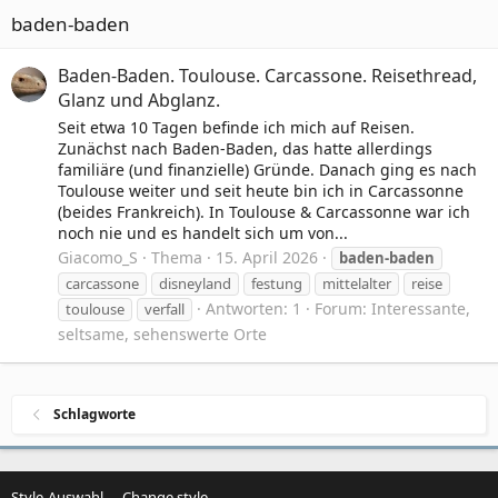
baden-baden
Baden-Baden. Toulouse. Carcassone. Reisethread,
Glanz und Abglanz.
Seit etwa 10 Tagen befinde ich mich auf Reisen.
Zunächst nach Baden-Baden, das hatte allerdings
familiäre (und finanzielle) Gründe. Danach ging es nach
Toulouse weiter und seit heute bin ich in Carcassonne
(beides Frankreich). In Toulouse & Carcassonne war ich
noch nie und es handelt sich um von...
Giacomo_S
Thema
15. April 2026
baden-baden
carcassone
disneyland
festung
mittelalter
reise
Antworten: 1
Forum:
Interessante,
toulouse
verfall
seltsame, sehenswerte Orte
Schlagworte
Style-Auswahl
Change style