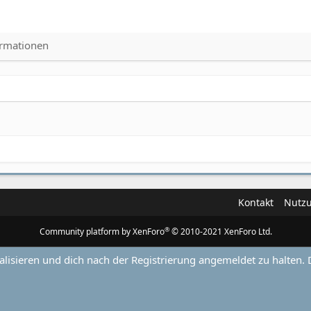
ormationen
Kontakt
Nutz
®
Community platform by XenForo
© 2010-2021 XenForo Ltd.
alisieren und dich nach der Registrierung angemeldet zu halten. 