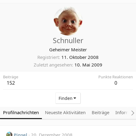
Schnuller
Geheimer Meister
Registriert
11. Oktober 2008
Zuletzt angesehen
10. Mai 2009
Beiträge
Punkte Reaktionen
152
0
Finden
Profilnachrichten
Neueste Aktivitäten
Beiträge
Informat
Pinsel
20. Dezember 2008