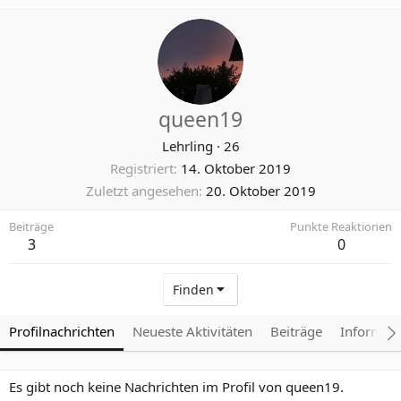
queen19
Lehrling
·
26
Registriert
14. Oktober 2019
Zuletzt angesehen
20. Oktober 2019
Beiträge
Punkte Reaktionen
3
0
Finden
Profilnachrichten
Neueste Aktivitäten
Beiträge
Informat
Es gibt noch keine Nachrichten im Profil von queen19.